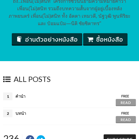
ถึง..เพื่อน(ไม่)สนิท’ โครงการชวนนิยามความหมายคำว่า
เพื่อน(ไม่)สนิท รวมถึงบทความสั้นจากผู้อยู่เบื้องหลัง
ภาพยนตร์ เพื่อน(ไม่)สนิท ทั้ง อัตตา เหมวดี, นัฐวุฒิ พูนพิริยะ
และ ป๋อมแป๋ม—นิติ ชัยชิตาทร"
อ่านตัวอย่างหนังสือ
ซื้อหนังสือ
ALL POSTS
คำนำ
1
FREE
READ
บทนำ
2
FREE
READ
236