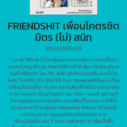
FRIENDSHIT เพื่อนโคตรชิต
มิตร (ไม่) สนิท
SALMONBOOKS
"รวม 40 วิธีทำตัวไม่ให้เพื่อนคบกับสารพัดการกระทำที่ไม่น่า
เคารพในหมู่เพื่อนฝูง คัดสรรวิธีการทำตัวชิตๆ ให้เพื่อนอันเฟ
รนด์ในชีวิตจริง โดย ‘สิระ สิมมี’ ผู้กำกับอารมณ์ดีและหนึ่งใน
โฮสต์ 15 MINUTES WASTED รายการพอดแคสต์ที่พูดไปเรื่อย
เปลี่ยนเรื่องไปดื้อๆ กับผลงานการเขียนที่ได้รับแรงบันดาลใจ
จากภาพยนตร์ เพื่อน(ไม่)สนิท ของ ‘อัตตา เหมวดี’ สู่ฮาวทูที่
ร่ำรวยมุกตลกและอารมณ์ขัน และเตรียมขึ้นแท่นรางวัลซีไร้
(สาระ) สาขาทำลายมิตรภาพยอดเยี่ยม พิเศษ ภายในเล่มมี
ภาพประกอบฮาวทูแต่ละข้อโดยนักแสดงนำจาก
เพื่อน(ไม่)สนิท และ 9 บทความคัดสรรจาก ‘เขียนให้จึ้ง