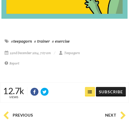
#teepagorn
# trainer
# exercise
22nd December 2014, 7:07 am
Teepagorn
Report
12.7k
SUBSCRIBE
VIEWS
PREVIOUS
NEXT