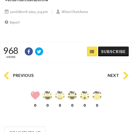
22nd March 2022, 3:19 pm
Winai Chaichana
Report
968
SUBSCRIBE
VIEWS
PREVIOUS
NEXT
0
0
0
0
0
0