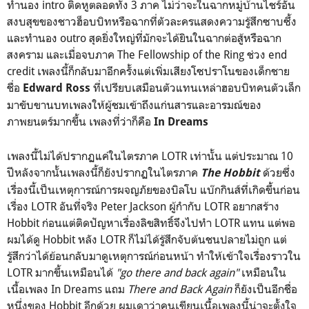
ทำนอง intro ติดหูตลอดทั้ง 3 ภาค ไม่ว่าจะในฉากหมู่บ้านไชร์อัน
สงบสุขของชาวฮ็อบบิทหรือฉากที่ตัวละครแสดงความรู้สึกซาบซึ้ง
และทำนอง outro สุดยิ่งใหญ่ที่มักจะได้ยินในฉากต่อสู้หรือฉาก
สงคราม และเมื่อจบภาค The Fellowship of the Ring ช่วง end
credit เพลงนี้ก็กลับมาอีกครั้งแต่เพิ่มเสียงโซปราโนของเด็กชาย
ชื่อ
ที่เปรียบเสมือนตัวแทนเหล่าฮอบบิทคนตัวเล็ก
Edward Ross
มาขับขานบทเพลงให้ผู้ชมเข้าถึงแก่นสารและอารมณ์ของ
ภาพยนตร์มากขึ้น เพลงที่ว่าก็คือ
In Dreams
เพลงนี้ไม่ได้ปรากฏแค่ในไตรภาค LOTR เท่านั้น แต่ประมาณ 10
ปีหลังจากนั้นเพลงนี้ก็ยังปรากฏในไตรภาค
ด้วยซึ่ง
The
Hobbit
เรื่องนี้เป็นเหตุการณ์การผจญภัยของบิลโบ แบ๊กกินส์ที่เกิดขึ้นก่อน
เรื่อง LOTR อันที่จริง Peter Jackson ผู้กำกับ LOTR อยากสร้าง
Hobbit ก่อนแต่ติดปัญหาเรื่องลิขสิทธิ์จึงไปทำ LOTR แทน แต่พอ
ผมได้ดู Hobbit หลัง LOTR ก็ไม่ได้รู้สึกจับต้นชนปลายไม่ถูก แต่
รู้สึกว่าได้ย้อนกลับมาดูเหตุการณ์ก่อนหน้า ทำให้เข้าใจเรื่องราวใน
LOTR มากขึ้นเหมือนได้
"go there and back again"
เหมือนใน
เนื้อเพลง In Dreams แถม
There and Back Again
ก็ยังเป็นอีกชื่อ
หนึ่งของ Hobbit อีกด้วย ผมเดาว่าคนเขียนเนื้อเพลงนี้น่าจะตั้งใจ