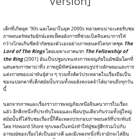
Version]
เด็กที่เกิดยุค '90s และโตมาในยุค 2000s หลายคนน่าจะเคยรับชม
ภาพยนตร์ฟอร์มยักษ์เอฟเฟ็คอลังการที่ช่วยเปิดจินตนาการให้
กว้างไกลเกินขีดจำกัดของตัวเองอย่างภาพยนตร์ไตรภาคชุด
The
โดยเฉพาะภาคแรก
Lord of The Rings
The Fellowship of
(2001) อันเป็นปฐมบทแห่งการผจญภัยในมัชฌิมโลกที่
the Ring
แสนตระการตาน่าทึ่ง ภาพภูมิทัศน์ตลอดจนรูปร่างลักษณะและการ
แต่งกายของเผ่าพันธุ์ต่าง ๆ รวมทั้งสัตว์ประหลาดในเรื่องถือเป็น
ของแปลกตาที่เด็กสมัยนั้นรวมทั้งผมยังคงจดจำได้มาจนถึงทุกวัน
นี้
นอกจากภาพและเรื่องราวการผจญภัยเหนือจินตนาการในเรื่อง
แล้ว อีกสิ่งหนึ่งท่ี่ประทับใจผมและเพื่อนรุ่นเดียวกันรวมทั้งผู้ใหญ่
สมัยนั้นที่ได้รับชมเรื่องนี้ก็คือเพลงประกอบภาพยนตร์ที่ประพันธ์
โดย Howard Shore ทุกเพลงในหนังทำให้ผู้ชมรู้สึกร่วมไปกับ
อารมณ์ของเรื่องได้เป็นอย่างดี และมีเพลงหนึ่งที่เรามักจะได้ยิน