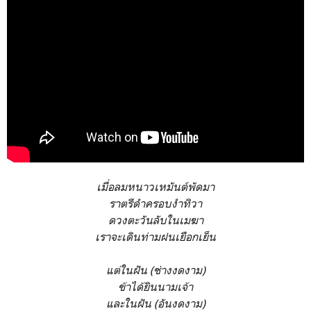
เมื่อลมหนาวเหมันต์พัดมา
ราตรีดำครอบงำทิวา
ดวงตะวันลับในเมฆา
เราจะเดินท่ามฝนเยือกเย็น
แต่ในฝัน (ช่างงดงาม)
ข้าได้ยินนามเจ้า
และในฝัน (อันงดงาม)