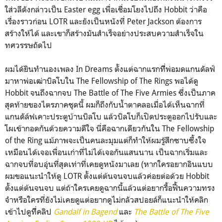
ใส่วลีดังกล่าวเป็น Easter egg เพื่อเชื่อมโยงไปถึง Hobbit ว่าคือ
เรื่องราวก่อน LOTR และยังเป็นหนังที่ Peter Jackson ต้องการ
สร้างให้ได้ และเขาก็สร้างมันสำเร็จอย่างประสบความสำเร็จใน
ทศวรรษถัดไป
ผมได้ยินทำนองเพลง In Dreams ตั้งแต่ฉากแรกทีี่พ่อมดแกนดัลฟ์
มาหาพ่อเฒ่าบิลโบใน The Fellowship of The Rings พอได้ดู
Hobbit จนถึงฉากจบ The Battle of The Five Armies ซึ่งเป็นภาค
สุดท้ายของไตรภาคชุดนี้ ผมก็ถึงกับน้ำตาคลอเมื่อได้เห็นฉากที่
แกนดัล์ฟเคาะประตูบ้านบิลโบ แล้วบิลโบก็เปิดประตูออกไปรับและ
โผเข้ากอดกันด้วยความดีใจ นี่คือฉากเดียวกันใน The Fellowship
of the Ring แม้ภาพจะเป็นคนละมุมแต่ก็ทำให้ผมรู้สึกซาบซึ้งใจ
เหมือนได้เจอเพื่อนเก่าที่ไม่ได้เจอกันแสนนาน เป็นฉากเริ่มและ
ฉากจบที่อบอุ่นที่สุดเท่าที่เคยดูหนังมาเลย (หากใครอยากอินแบบ
ผมขอแนะนำให้ดู LOTR ตั้งแต่ต้นจนจบแล้วค่อยต่อด้วย Hobbit
ตั้งแต่ต้นจนจบ แต่ถ้าใครเคยดูฉากนี้แล้วแต่อยากรื้อฟื้นความทรง
จำหรือใครที่ยังไม่เคยดูแต่อยากดูไม่กลัวสปอยล์ก็แนะนำให้คลิก
เข้าไปดูทีี่คลิป
Gandalf in Bagend
และ
The Battle of The Five