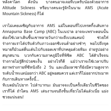
หลังคา
โลก ดังนั้น บางคนอาจเจอทิเบตรับน้องด้ว
ยอาการ
Altitude Sickness หรือบางคนจะรู้จักในนาม AMS (Acute
Mountain Sickness) ก็ได้
เราไม่เคยเผชิญกับอาการ AMS แม้ในตอนที่ไปเทรคกิ้งเส้นทาง
Annapurna Base Camp (ABC) ในเนปาล อาจจะเพราะตอนนั้น
ต้องใช้เวลาเดินขึ้นเขาหลายวันกว่าจะถึงเบสแคมป์ ช่วยให้
ร่างกายเราได้ปรับตัวกับภาวะออกซิเจนต่ำอย่างช้าๆ พอไปถึงจุด
หมายก็มัวแต่ตื่นเต้นไปกับยอดเขาที่ปกคลุมด้วยหิมะ ถ่ายรูปอย่าง
สนุกสนาน บวกกับความภาคภูมิใจที่พิชิต ABC ได้สำเร็จจน
ร่างกายไม่รู้สึกป่วยซะงั้น อย่างไรก็ดี แม้ว่าเราจะใช้เวลาปรับ
สภาพร่างกายที่ซีหนิงถึง 2 วัน และเมืองลาซาก็ยังมีความสูงจาก
ระดับน้ำทะเลน้อยกว่า ABC อยู่พอสมควร แต่เราก็ไม่อยากประมาท
กับการเดินทางครั้งนี้...
ทิเบตมันไปยาก ไปลำบากนะ มันอาจจะเป็นครั้งเดียวในชีวิตของ
เราก็ได้ ถ้าโดน AMS เล่นงานจนถึงขั้นเที่ยวไม่ได้แล้วเนี่ย แม่ง
ซวยแน่นอน!