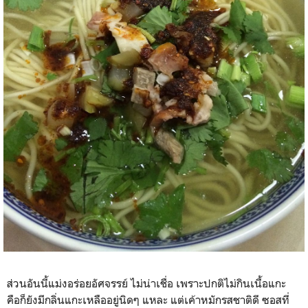
ส่วนอันนี้แม่งอร่อยอัศจร
รย์ ไม่น่าเชื่อ เพราะปกติไม่กินเนื้อแกะ
คือก็ยังมีกลิ่นแกะเหลืออยู่นิดๆ แหละ แต่เค้าหมักรสชาติดี ซอสที่