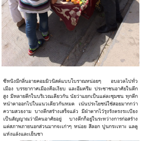
ซีหนิงมีกลิ่นอายคอมมิวนิสต์แบบโบราณหน่อยๆ อบอวลไปทั่ว
เมือง บรรยากาศเมืองคือเงียบ และอึมครึม ประชาชนอาศัยในตึก
สูง มีหลายตึกในบริเวณเดียวกัน นัยว่าแยกเป็นแต่ละชุมชน ทุกตึก
หน้าตาออกไปในแนวเดียวกันหมด เน้นประโยชน์ใช้สอยมากกว่า
ความสวยงาม บางตึกสร้างเสร็จแล้ว มีผ้าตากไว้รุงรังตรงระเบียง
เป็นสัญญาณว่ามีคนอาศัยอยู่ บางตึกก็อยู่ในระหว่างการก่อสร้าง
แต่สภาพภายนอกส่วนมากจะเก่าๆ หน่อย สีลอก ปูนกระเทาะ แลดู
แห้งแล้งและเย็นชา