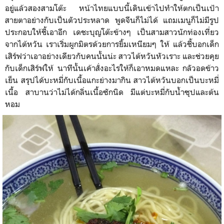
อยู่แล้วสองสามโต๊ะ หน้าไทยแบบนี้เดินเข้าไปทำให้ตกเป็นเป้า
สายตาอย่างกับเป็นตัวประหลาด พูดจีนก็ไม่ได้ แถมเมนูก็ไม่มีรูป
ประกอบให้ชี้เอาอีก เดชะบุญโต๊ะข้างๆ เป็นสามสาวนักท่องเที่ยว
จากไต้หวัน เราเริ่มผูกมิตรด้วยการยิ้มเหนียมๆ ให้ แล้วชี้บอกเด็ก
เสิร์ฟว่าเอาอย่างเดียวกับคนนั้นน่ะ สาวไต้หวันหัวเราะ และช่วยคุย
กับเด็กเสิร์ฟให้ นาทีนั้นเค้าสั่งอะไรให้ก็เอาหมดแหละ กลัวอดข้าว
เย็น สรุปได้บะหมี่กับเนื้อแกะย่างมา
กิน สาวไต้หวันบอกเป็นบะหมี่
เนื้อ สาบานว่าไม่ได้กลิ่นเนื้อซั
กนิด มีแต่บะหมี่กับน้ำซุปและต้น
หอม