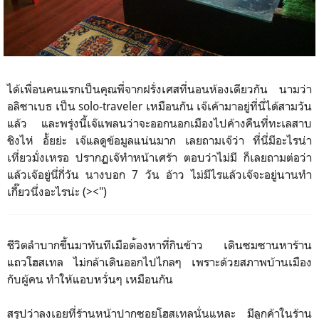
ได้เพื่อนคนแรกเป็นคุณพี่จากฝรั่งเศสที่นอนห้องเดียวกัน นามว่า
อลิซาเบธ เป็น solo-traveler เหมือนกัน เจ๊เค้ามาอยู่ที่นี่ได้สามวัน
แล้ว และพรุ่งนี้เจ๊แพลนว่าจะออกนอกเมืองไปค้างคืนที่ทะเลสาบ
ชิงไห่ อั้ยย่ะ เจ๊แลดูข้อมูลแน่นมาก เลยถามเจ๊ว่า ที่นี่มีอะไรน่า
เที่ยวมั่งเหรอ ปรากฏเจ๊ทำหน้าเศร้า ตอบว่าไม่มี ก็เลยถามต่อว่า
แล้วเจ๊อยู่นี่กี่
วัน นางบอก 7 วัน อ้าว ไม่มีไรแล้วเจ๊จะอยู่นานทำ
เกี๊ยวนึ่งอะไรน่ะ (><")
ชีวิตลำบากขึ้นมาทันทีเมือต
้องหาที่กินข้าว เดินซมซานหาร้าน
แถวโฮสเทล ไม่กล้าเดินออกไปไกลๆ เพราะด้วยสภาพบ้านเมือง
กับผู้คน ทำให้แอบหวั่นๆ เหมือนกัน
สรุปว่าลงเอยที่ร้านหน้าปากซอยโฮสเทลนั่นแหละ มีลูกค้าในร้าน