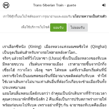
Trans-Siberian Train
–
guete
เราใช้คุ๊กกี้บนเว็บไซต์ของเรา กรุณาอ่านและยอมรับ
นโยบายความเป็นส่วนตัว
ซีหนิงหรือเปียงยาง?
เพื่อใช้บริการเว็บไซต์
ยอมรับ
ไม่ยอมรับ
เราเลือกซีหนิง (Xining) เมืองหลวงแห่งมณฑลชิงไห่ (Qinghai)
เป็นจ
ุดเริ่มต้นสำหรับทางรถไฟสาย
หลังคาโลก..
จริงๆ แล้วรถไฟที่วิ่งไปลาซา (Lhasa) ซึ่งเป็นเมืองหลวงของทิเบต
มีหลา
ยขบวน เริ่มต้นจากหลายเมือง เราสามารถขึ้นจากปักกิ่ง
เซี่ยงไฮ้ กวางโจว เฉิงตู ฯลฯ ได้หมด แต่ที่เราเลือกเริ่มต้นที่นี่
เพราะชิงไห่เป็นมณฑลของจีนที่มีอาณาเขตติดต่อกับทิเบต ทำให้
ใช้เวลาเดินทางไม่นานเ
ท่าเส้นอื่นที่ต้องวิ่งเกือ
บจะข้ามเมืองจีนทั้ง
ประเทศม
าเลย
แถมโลนลี่แพลนเน็ตยังบอกว่า
ถ้าคุณเป็นนักเดินทางที่ร่ำ
รวยเวลา
คุณควรจะมาพักที่ซีหนิงสัก 2 คืนเพื่อเป็นการปรับสภาพร่า
งกายให้
พร้อมก่อนจะไปทิเบต เพราะอย่างที่รู้ๆ กัน ฉายาของทิเบตคือเมือง