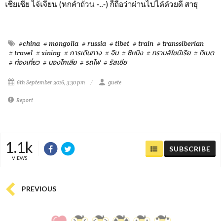
เชี่ยเชี่ย ไจ้เจี้ยน (หกคำถ้วน -..-) ก็ถือว่าผ่านไปได้ด้วยดี สาธุ
#china
# mongolia
# russia
# tibet
# train
# transsiberian
# travel
# xining
# การเดินทาง
# จีน
# ซีหนิง
# ทรานส์ไซบีเรีย
# ทิเบต
# ท่องเที่ยว
# มองโกเลีย
# รถไฟ
# รัสเซีย
6th September 2016, 3:30 pm
guete
Report
1.1k
SUBSCRIBE
VIEWS
PREVIOUS