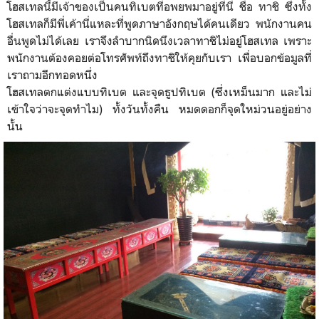
โฮสเทลนี้มีเจ้าของเป็นคนทิเบตที่อพย
พมาอยู่ที่นี่ ชื่อ ทาชิ ซึ่งทั้ง
โฮสเทลก็มีพี่เค้าน
ี่แหละที่พูดภาษาอังกฤษได้ค
นเดียว พนักงานคน
อื่นพูดไม่ได้เลย เราจึงลำบากนิดนึงเวลาทาชิไม่อยู่โฮสเทล เพราะ
พนักงานต้องคอยต่อโทรศัพท์ถึงทาชิให้คุยกับเรา เพื่อบอกข้อมูลที่
เราถามอีกทอดหนึ่ง
โฮสเทลตกแต่งแบบทิเบต และจุดธูปทิเบต (ซึ่งเหม็นมาก และไม่
เข้าใจว่าจะจุดทำไม) ทั้งวันทั้งคืน หมดดอกก็จุดใหม่วนอยู่อย่าง
นั้น