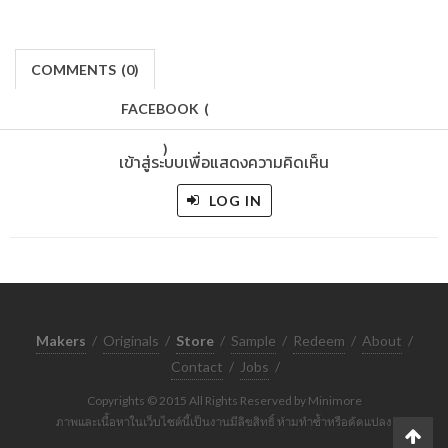
COMMENTS
(
0)
FACEBOOK
(
)
เข้าสู่ระบบเพื่อแสดงความคิดเห็น
LOG IN
Makers
/
Originals
/
Store
/
Sample
/
Redeem
/
About
/
Contact
/
Jobs
/
Copyrights © 2015 All Rights Reserved by Minimore
ภาพและเนื้อหาในเว็บไซต์นี้เป็นงานมีลิขสิทธิ์ ห้ามทำซ้ำหรือดัดแปลง