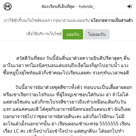
ห้องเรียนที่เย็นที่สุด
–
hybridx_
เราใช้คุ๊กกี้บนเว็บไซต์ของเรา กรุณาอ่านและยอมรับ
นโยบายความเป็นส่วนตัว
วันที่สอง
เพื่อใช้บริการเว็บไซต์
ยอมรับ
ไม่ยอมรับ
สวัสดีวันที่สอง วันนี้ฉันตื่นมาด้วยความยินดีปรีดาสุดๆ ตื่น
มาในเวลา หกโมงนิดๆนอนเล่นจนถึงเจ็ดโมงก็ลุกไปอาบน้ำ แวะ
ซื้อหมูปิ้งสุโขทัยแล้วก็เข้าคณะไปเรียนเลยค่ะ รวมๆทันเวลาพอดี
วันนี้อาจารย์มาด้วยชุดสีขาวทั้งตัว ท่อนบนเป็นเสื้อลายดอก
หรือเขาเรียกว่าอะไรกันนะ ที่ผู้ใหญ่เขาชอบใส่กันน่ะ อ่า จำไม่ได้
แต่สวยใช่เล่น แล้วก็กระโปรงสีขาวยาวถึงเท้าเหมือนเดิมกับวัน
แรก แต่แค่คนละสี ได้คุยกับอาจารย์นิดหน่อยในตอนเช้า ฉันก็เลย
บอกอาจารย์ไปว่าชุดอาจารย์สวยดีนะคะ แล้วก็อะไรอีกนะ ไม่มี
อะไรแล้วมั้งนอกจากนั้น อ่า เรียนตอนเช้าน่ะหรอ 5555555 เรียน
เรื่อง LC ค่ะ เข้าใจบ้างไม่เข้าใจบ้าง แต่สนุกดีนะ ได้ออกไปทำ