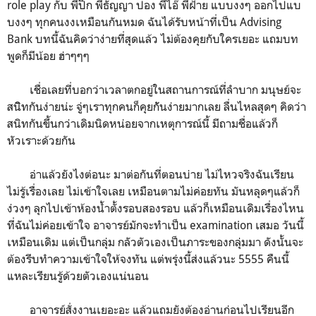
role play กับ พี่ปิ้ก พี่ธัญญา ปอง พี่ไอ๊ พี่ฝ้าย แบบงงๆ ออกไปแบ
บงงๆ ทุกคนงงเหมือนกันหมด ฉันได้รับหน้าที่เป็น Advising
Bank บทนี้ฉันคิดว่าง่ายที่สุดแล้ว ไม่ต้องคุยกับใครเยอะ แถมบท
พูดก็มีน้อย ฮ่าๆๆๆ
เชื่อเลยที่บอกว่าเวลาตกอยู่ในสถานการณ์ที่ลำบาก มนุษย์จะ
สนิิทกันง่ายน่ะ จู่ๆเราทุกคนก็คุยกัันง่ายมากเลย ลื่นไหลสุดๆ คิดว่า
สนิทกันขึ้นกว่าเดิมนิดหน่อยจากเหตุการณ์นี้ มีถามชื่อแล้วก็
หัวเราะด้วยกัน
อ่าแล้วยังไงต่อนะ มาต่อกันที่ตอนบ่าย ไม่ไหวจริงฉันเรียน
ไม่รู้เรื่องเลย ไม่เข้าใจเลย เหมือนตามไม่ค่อยทัน มันหลุดๆแล้วก็
ง่วงๆ ลุกไปเข้าห้องน้ำตั้งรอบสองรอบ แล้วก็เหมือนเดิมเรื่องไหน
ที่ฉันไม่ค่อยเข้าใจ อาจารย์มักจะทำเป็น examination เสมอ วันนี้
เหมือนเดิม แต่เป็นกลุ่ม กลัวตัวเองเป็นภาระของกลุ่มมา ดังนั้นจะ
ต้องรีบทำความเข้าใจให้จงทัน แต่พรุ่งนี้ส่งแล้วนะ 5555 คืนนี้
แหละเรียนรู้ด้วยตัวเองแน่นอน
อาจารย์สั่งงานเยอะอะ แล้วแถมยังต้องอ่านก่อนไปเรียนอีก