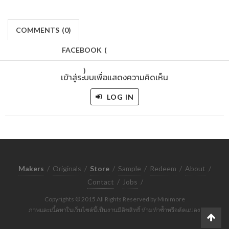
COMMENTS
(
0)
FACEBOOK
(
)
เข้าสู่ระบบเพื่อแสดงความคิดเห็น
LOG IN
Makers
/
Originals
/
Store
/
Sample
/
Redeem
/
About
/
Contact
/
Jobs
/
Copyrights © 2015 All Rights Reserved by Minimore
ภาพและเนื้อหาในเว็บไซต์นี้เป็นงานมีลิขสิทธิ์ ห้ามทำซ้ำหรือดัดแปลง