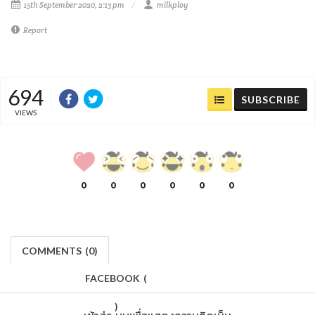
15th September 2020, 2:13 pm
milkploy
Report
694
SUBSCRIBE
VIEWS
0
0
0
0
0
0
COMMENTS
(
0)
FACEBOOK
(
)