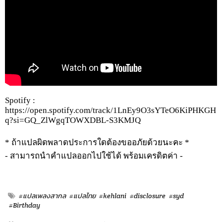
Spotify :
https://open.spotify.com/track/1LnEy9O3sYTeO6KiPHKGH
q?si=GQ_ZlWgqTOWXDBL-S3KMJQ
* ถ้าแปลผิดพลาดประการใดต้องขออภัยด้วยนะคะ *
- สามารถนำคำแปลออกไปใช้ได้ พร้อมเครดิตค่า -
#แปลเพลงสากล
#แปลไทย
#kehlani
#disclosure
#syd
#Birthday