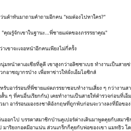
มแว่นดำหันมาถามคำถามอีกคน "ผมต้องไปหาใคร?"
เอ่ย "คุณรู้จักเขาในฐานะ...พี่ชายแฝดของภรรรยาคุณ"
ว่าเขาจะเจอหน้าอีกคนเพียงไม่กี่ครั้ง
หนุ่มหน้าตาเอเชียที่ดูดี เขาสูงกว่าอลิซซาเบธ ทำงานเป็นสายข่
พวกอาชญากรบ้าง เพื่อหาข่าวให้ฝั่งเอ็มไอซิกส์
ิสำหรับอาร์รอนที่พี่ชายแฝดภรรยาชอบทำงานเสี่ยง ๆ กว่างานส
(ชื่อสั้น ๆ ที่คนอื่นเรียกกัน) เคยทำงานเป็นสายให้ตำรวจก่อนที่
ัวมา อาร์รอนมองธงชาติอังกฤษที่ถูกพับก่อนจะวางลงที่มือของอี
ออกไป บรรดาสมาชิกบ้านคูเปอร์ต่างเดินมาพูดคุยกับสมาชิกบ้
 มาริยงกอดมีอาแน่น ส่วนเกร็กก็คุยกับพ่อของเขา แมทธิว โด