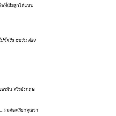
อที่เสียลูกได้แนบ
่ก็คริส ชอว์น ต้อง
ยอรมัน ครึ่งอังกฤษ
...ผมต้องเรียกคุณว่า