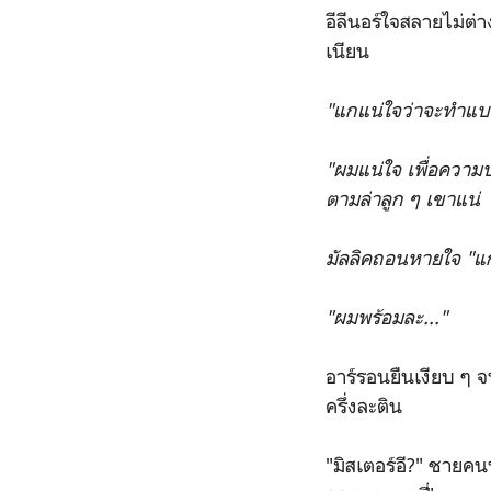
อีลีนอร์ใจสลายไม่ต
เนียน
"แกแน่ใจว่าจะทำแบบ
"ผมแน่ใจ เพื่อความป
ตามล่าลูก ๆ เขาแน่
มัลลิคถอนหายใจ "แ
"ผมพร้อมละ..."
อาร์รอนยืนเงียบ ๆ จ
ครึ่งละติน
"มิสเตอร์อี?" ชายคน