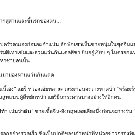
ากสุสานและขึ้นรถของตน...
บครัวตนเองก่อนจะกำแน่น สักพักเขาเห็นชายหนุ่มในชุดจีนแบบ
ีร่มสีเทาเข้มและสวมแว่นกันแดดสีชา ยืนอยู่เงียบ ๆ ในตรอกแห
ปหาชายคนนั้น
หันมามองผ่านแว่นกันแดด
ันนี้เอง" แฮรี่ หว่องเอ่ยพลางควงร่มก่อนจะวางพาดบ่า "พร้อ
สูทแบบผู้ดีพยักหน้า แฮรี่ยื่นกระดาษบางอย่างให้อีกคน
ปทำ เน้นว่า
" ชายเชื้อจีน-อังกฤษเอ่ยเสียงนิ่งก่อนจะกางร่ม
ลับ
อกอย่างรวดเร็ว ซึ่งเป็นปกติของเจ้าหน้าที่หน่วยข่าวกรองพิ