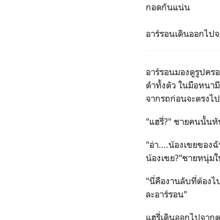
กอดกันแน่น
อาร์รอนเดินออกไปจ
อาร์รอนมองดูรูปครอ
ดำทั้งตัว ในมือหนาม
จากรถก่อนจะตรงไ
"แฮรี่?" ชายคนนั้น
"อ่า....น้องเขยของฉ
น้องเขย?"ชายหนุ่มใน
"นี่คืองานลับที่ต้องไ
ละอาร์รอน"
แฮรี่เดินออกไปจากตร