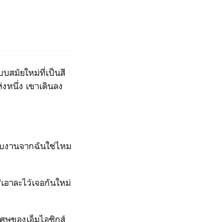
สมัยใหม่ที่เป็นสี
่งหนึ่ง เขาเดินลง
มรับงานจากฉันใช่ไหม
 "เอาละไว้เจอกันใหม่
เศษของเอ็มไอซิกส์