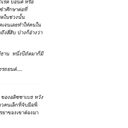
าเรด บอนด์ หรือ
าศึกษาต่อที่
ดในช่วงนั้น
ัดเจนเลยทำให้คนใน
สี่สิบ บ้างก็อ้างว่า
าน หนึ่งปีถัดมาก็มี
รถยนต์....
ของอลิซซาเบธ หวัง
คนเล็กที่จับมือพี่
ภรรยาของเขาต้องมา