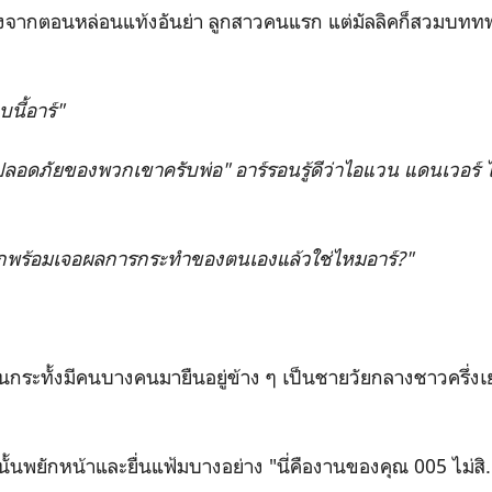
่างจากตอนหล่อนแท้งอันย่า ลูกสาวคนแรก แต่มัลลิคก็สวมบททพ่
นี้อาร์"
ลอดภัยของพวกเขาครับพ่อ" อาร์รอนรู้ดีว่าไอแวน แดนเวอร์ ไม
กพร้อมเจอผลการกระทำของตนเองแล้วใช่ไหมอาร์?"
นกระทั้งมีคนบางคนมายืนอยู่ข้าง ๆ เป็นชายวัยกลางชาวครึ่งเ
นั้นพยักหน้าและยื่นแฟ้มบางอย่าง "นี่คืองานของคุณ 005 ไม่สิ.