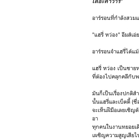
"
เดอะคาวารี่
อาร์รอนที่กำลังสว
"แฮรี่ หว่อง" อีมส์
อาร์รอนจำแฮรี่ได้แม้
แฮรี่ หว่อง เป็นชาย
ที่ต้องไปคลุกคลีกับ
มันก็เป็นเรื่องปกต
นั้นแฮรี่และเบ็ตตี้ 
จะเห็นฝีมือเลยเชิญต
อา
ทุกคนในงานทยอยเดิน
เผชิญความสูญเสียไป