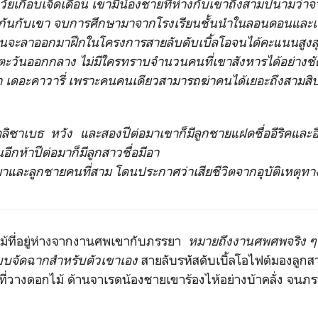
ัยเกือบเจ็ดเดือน เขามีน้องชายที่ห่างกับเขาถึงสามปีนามว่าจ
วกันกับเขา จบการศึกษามาจากโรงเรียนชั้นนำในลอนดอนและเข้
อนจะลาออกมาฝึกในโครงการสายลับดับเบิ้ลโอจนได้คะแนนสูงสุ
ตะวันออกกลาง ไม่มีใครทราบจำนวนคนที่เขาสังหารได้อย่างช
 เดอะคาวารี่ เพราะคนคนเดียวสามารถฆ่าคนได้เยอะถึงสามสิบถึง
ลิซาเบธ หวัง และสองปีต่อมาเขาก็มีลูกชายแฝดชื่ออีริคและอีธ
นอีกห้าปีต่อมาก็มีลูกสาวชื่อมีอา
าและลูกชายคนที่สาม โดนประกาศว่าเสียชีวิตจากอุบัติเหตุทาง
นไม้ที่อยู่ห่างจากงานศพเขากับภรรยา
หมายถึงงานศพศพจริง ๆ 
บจัดฉากสำหรับตัวเขาเอง
สายลับรหัสดับเบิ้ลโอไฟต์มองลูกสาว
่วางดอกไม้ ด้านจาเรดน้องชายเขาร้องไห้อย่างบ้าคลั่ง จน