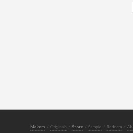
Makers
/
Originals
/
Store
/
Sample
/
Redeem
/
Ab