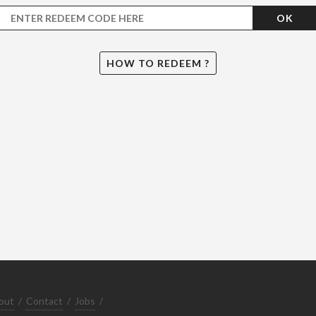
OK
HOW TO REDEEM ?
out
/
Contact
/
Jobs
/