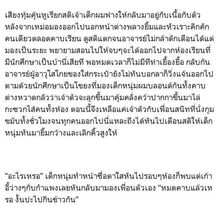
เสียงทุ้มคุ้นหูเรียกสติเจ้าเด็กผมฟางให้กลับมาอยู่กับเนื้อกับตัว
หลังจากเหม่อมองออกไปนอกหน้าต่างพลางยิ้มและหัวเราะคิกคัก
คนเดียวตลอดคาบเรียน ดูสติแตกจนอาจารย์ไม่กล้าตักเตือนได้แต่
มองเป็นระยะ พยายามสอนไปให้จบๆจะได้ออกไปจากห้องเรียนที่
มีนักศึกษาเป็นบ้านี่เสียที พอหมดเวลาก็ไม่มีทีท่าเยื้องยื้อ กลับกัน
อาจารย์ผู้อาวุโสโกยของใส่กระเป๋ายังไม่ทันบอกลาก็วิ่งแจ้นออกไป
ตามด้วยนักศึกษาเป็นโขยงที่มองเด็กหนุ่มผมบลอนด์กันทั้งคาบ
ต่างหวาดกลัวว่าเจ้าตัวจะลุกขึ้นมาคุ้มคลั่งคว้าปากกาขึ้นมาไล่
กะซวกไส้คนทั้งห้อง ตอนนี้จึงเหลือแค่เจ้าตัวกับเพื่อนสนิทที่นั่งกุม
ขมับทั้งชั่วโมงจนทุกคนออกไปนี่แหละถึงได้หันไปเตือนสติให้เด็ก
หนุ่มหันมายิ้มกว้างและเลิกคิ้วสูงให้
“อะไรเหรอ” เด็กหนุ่มทำหน้าซื่อตาใสหันไปรอบๆห้องก็พบแต่เก้า
อี้ว่างๆกับกำแพงเลยหันกลับมามองเพื่อนตัวเอง “หมดคาบแล้วเห
รอ งั้นปะไปกินข้าวกัน”