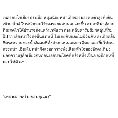
เพลงจบไร้เสียงปรบมือ หนุ่มน้อยหน้าเสียจ้องมองคนตัวสูงที่เดิน
เข้ามาใกล้ ใบหน้ากลมไร้ร่องรอยตอบผอมเงยขึ้น สบตาสีฟ้าคู่สวย
ที่สะกดไว้ใต้อำนาจตั้งแต่วินาทีแรก ก่อนหลับตารับสัมผัสอุ่นที่ริม
ฝีปาก เสียงหัวใจดังขึ้นแทนที่ ไม่เคยชินและไม่มีวันชิน ละเลียดลิ้ม
ชิมรสหวานของน้ำอัดลมที่คั่งค้างก่อนผละออก ลืมตาและยิ้มให้คน
ตรงหน้า เอียงใบหน้าฝังลงอกกว้างฟังเสียงหัวใจของอีกคนที่บ่ง
บอกความรู้สึกเดียวกันก่อนเอ่ยประโยคที่ครั้งหนึ่งเป็นของอีกคนที่
มอบให้ตัวเขา
“เพราะมากครับ ขอบคุณนะ”