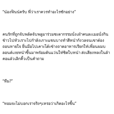
“น้องฟินน์ครับ พี่ว่าเราควรทำอะไรซักอย่าง”
คนรักที่ถูกจับพลัดจับพลูมาร่วมชะตากรรมนั่งเฝ้าคนละเมอนั่งกิน
ข้าวไปหัวเราะไปกำลังเกาะแขนบางทำสีหน้ากังวลจนเขาต้อง
ถอนหายใจ ยื่นมือไปเคาะโต๊ะข้างถาดอาหารเรียกให้เพื่อนผมบ
ลอนด์เงยหน้าขึ้นมาพร้อมดันแว่นให้ชิดใบหน้า ส่งเสียงหลงในลำ
คอแล้วเลิกคิ้วเป็นคำถาม
“หืม?”
“ทอมจะไม่บอกเราจริงๆเหรอว่าเกิดอะไรขึ้น”