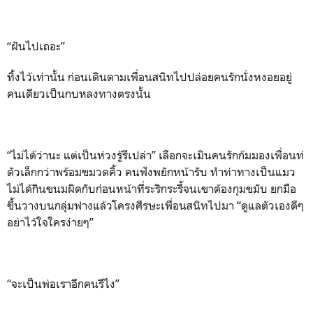
“ฝันไปเถอะ”
ทิ้งไว้เท่านั้น ก่อนเดินตามเพื่อนสนิทไปปล่อยคนรักนั่งหงอยอยู่
คนเดียวเป็นกบหลงทางตรงนั้น
“ไม่ได้ว่านะ แต่เป็นห่วงรู้รึเปล่า” เลือกจะเมินคนรักก้มมองเพื่อนท่
ตัวเล็กกว่าพร้อมขมวดคิ้ว คนฟังพยักหน้ารับ ทำท่าทางเป็นแมว
ไม่ได้กินขนมผิดกับก่อนหน้าที่ระริกระรี้จนเขาต้องกุมขมับ ยกมือ
ขึ้นวางบนกลุ่มฟางแล้วโครงศีรษะเพื่อนสนิทไปมา “ดูแลตัวเองดีๆ
อย่าไว้ใจใครง่ายๆ”
“จะเป็นพ่อเราอีกคนรึไง”