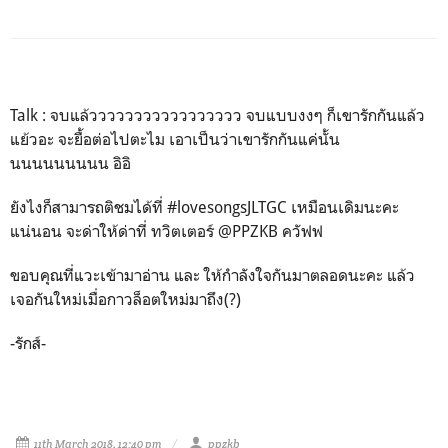
Talk : จบแล้ววววววววววววววววว จบแบบงงๆ ก็เขารักกันแล้ว
แย้วอะ จะยื้อต่อไปตะไม เอาเป็นว่าเขารักกันแค่นั้น
นนนนนนนนน อิอิ
ยังไงก็สามารถติชมได้ที่ #lovesongsJLTGC เหมือนเดิมนะคะ
แน่นอน จะด่าให้ด่าที่ ทวิตเตอร์ @PPZKB ควัฟฟ
ขอบคุณที่แวะเข้ามาอ่าน และ ให้กำลังใจกันมาตลอดนะคะ แล้ว
เจอกันใหม่เมื่อกาวล็อตใหม่มาถึง(?)
-รักส์-
11th March 2018, 12:40 pm
ppzkb