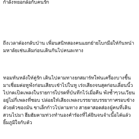
กำลังหยอกล้อกับคนรัก
ถึงเวลาต้องกลับบ้าน เพื่อนสนิทสองคนแยกย้ายโบกมือให้กันหน้า
มหาลัยเช่นเดิมก่อนเดินกันไปคนละทาง
ทอมหันหลังให้คู่รัก เดินไปตามทางยกสมาร์ทโฟนเครื่องบางขึ้น
มาเชื่อมต่อหูฟังก่อนเสียบเข้าไปในหู เร่งเสียงจนสุดก่อนเลื่อนนิ้ว
ไปกดเปิดเพลงในรายการโปรดที่บันทึกไว้เมื่อคืน ฟังซ้ำๆวนเวียน
อยู่ไม่กี่เพลงที่ชอบ ปล่อยให้เสียงเพลงบรรยายบรรยากาศรอบข้าง
ด้วยตัวของมัน ขาเล็กก้าวไปตามทาง สายตาสอดส่องผู้คนที่เดิน
สวนไปมา ฮึมฮัมตามท่วงทำนองคำร้องที่ได้ยินจนจำเนื้อได้แล้ว
ยิ้มภูมิใจกับตัว