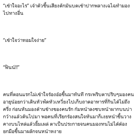
“เข้าใจอะไร” เจ้าตัวขึ้นเสียงตักมันบดเข้าปากพลางเฉไฉทำมอง
ไปทางอื่น
“เข้าใจว่าทอมใจง่าย”
“ฟินน์!!”
คนที่ตอนแรกไม่เข้าใจร้องอ๋อขึ้นมาทันที กระพริบตาปริบๆมองคน
อายุน้อยกว่าเดินหัวฟัดหัวเหวี่ยงไปเก็บถาดอาหารที่กินได้ไม่ถึง
ครึ่ง ก่อนหันมองด้านข้างของคนรัก ก้มหน้าลงซบหน้าผากบนบ่า
กว้างแล้วดันไปมา พอคนที่เรียกร้องสนใจหันมาก็เงยหน้าขึ้นวาง
คางบนไหล่แล้วยิ้มเผล่ ตาเป็นประกายจนคนมองทนไม่ได้ต้อง
ยกมือขึ้นมาผลักจนหน้าหงาย