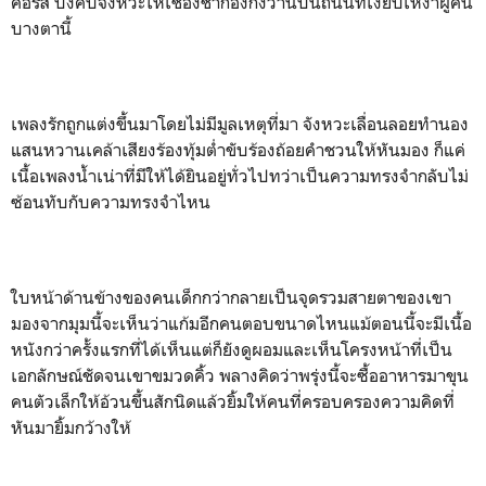
คอร์ส บังคับจังหวะให้เชื่องช้าก้องกังวานบนถนนที่เงียบเหงาผู้คน
บางตานี้
เพลงรักถูกแต่งขึ้นมาโดยไม่มีมูลเหตุที่มา จังหวะเลื่อนลอยทำนอง
แสนหวานเคล้าเสียงร้องทุ้มต่ำขับร้องถ้อยคำชวนให้หันมอง ก็แค่
เนื้อเพลงน้ำเน่าที่มีให้ได้ยินอยู่ทั่วไปทว่าเป็นความทรงจำกลับไม่
ซ้อนทับกับความทรงจำไหน
ใบหน้าด้านข้างของคนเด็กกว่ากลายเป็นจุดรวมสายตาของเขา
มองจากมุมนี้จะเห็นว่าแก้มอีกคนตอบขนาดไหนแม้ตอนนี้จะมีเนื้อ
หนังกว่าครั้งแรกที่ได้เห็นแต่ก็ยังดูผอมและเห็นโครงหน้าที่เป็น
เอกลักษณ์ชัดจนเขาขมวดคิ้ว พลางคิดว่าพรุ่งนี้จะซื้ออาหารมาขุน
คนตัวเล็กให้อ้วนขึ้นสักนิดแล้วยิ้มให้คนที่ครอบครองความคิดที่
หันมายิ้มกว้างให้