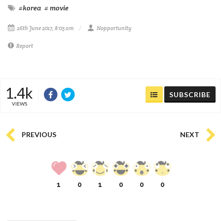
#korea
# movie
26th June 2017, 8:05 am
Nopportunity
Report
1.4k
SUBSCRIBE
VIEWS
PREVIOUS
NEXT
1
0
1
0
0
0