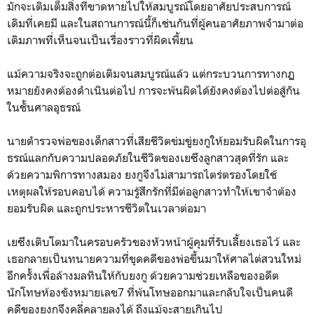
มักจะเติมเต็มสิ่งที่ขาดหายไปให้สมบูรณ์โดยอาศัยประสบการณ์
เดิมที่เคยมี และในสถานการณ์นี้ก็เช่นกันที่ผู้คนอาศัยภาพจำมาต่อ
เติมภาพที่เห็นจนเป็นเรื่องราวที่ผิดเพี้ยน
แม้ความจริงจะถูกต่อเติมจนสมบูรณ์แล้ว แต่กระบวนการทางกฏ
หมายยังคงต้องดำเนินต่อไป การจะพ้นผิดได้ยังคงต้องไปต่อสู้กัน
ในชั้นศาลอุธรณ์
นายตำรวจพ่อของเด็กสาวที่เสียชีวิตข่มขู่ยงกูให้ยอมรับผิดในการอุ
ธรณ์แลกกับความปลอดภัยในชีวิตของเยซึงลูกสาวสุดที่รัก และ
ด้วยความพิการทางสมอง ยงกูจึงไม่สามารถไตร่ตรองโดยใช้
เหตุผลให้รอบคอบได้ ความรู้สึกรักที่มีต่อลูกสาวทำให้เขาจำต้อง
ยอมรับผิด และถูกประหารชีวิตในเวลาต่อมา
เยซึงเติบโตมาในครอบครัวของหัวหน้าผู้คุมที่รับเลี้ยงเธอไว้ และ
เธอกลายเป็นทนายความที่ขุดคดีของพ่อขึ้นมาให้ศาลไต่สวนใหม่
อีกครั้งเพื่อล้างมลทินให้กับยงกู ด้วยความช่วยเหลือของอดีต
นักโทษห้องขังหมายเลข7 ที่พ้นโทษออกมาและกลับใจเป็นคนดี
คดีของยงกูจึงคลี่คลายลงได้ ถึงแม้จะสายเกินไป