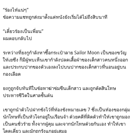
“ร้องไห้แน่ๆ”
ข้อความแชทถูกส่งมาตั้งแต่หนังยังเริ่มได้ไม่ถึงสิบนาที
“เดี๋ยวร้องเป็นเพื่อน”
ผมตอบกลับไป
ระหว่างที่ยงกูกำลังหาซื้อกระเป๋าลาย Sailor Moon เป็นของขวัญ
ให้เยซึง ก็มีผู้พบเห็นเขากำลังปลดเสื้อผ้าของเด็กสาวคนหนึ่งออก
และประกบปากของตัวเองลงไปบนปากของเด็กสาวที่นอนอยู่บน
กองเลือด
ยงกูถูกจับทันทีในข้อหาฆ่าข่มขืนเด็กสาว และถูกตัดสินโทษ
ประหารชีวิตในศาลชั้นต้น
เขาถูกนำตัวไปฝากขังไว้ที่ห้องขังหมายเลข 7 ซึ่งเป็นห้องของกลุ่ม
นักโทษที่เป็นหัวโจกอยู่ในเรือนจำ ด้วยคดีที่ติดตัวทำให้เขาถูกมอง
เป็นคนชั่วร้าย ทั้งจากผู้คุม และจากนักโทษด้วยกันเอง ทำให้เขา
โดดเดี่ยว และมักถูกรังแกอยู่เสมอ