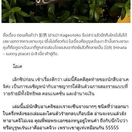
ชื่อเรื่อง ตอนเห็นคำว่า 影男 (อ่านว่า Kageotoko รึเปล่า) แล้วนึกถึงใครไปไม่ได้
เลย นอกจากคาเงยามะคุง (ซึ่งไม่เกี่ยวกัน) ในเรื่องคือบุรุษเร้นเงา ถ้างั้นคาเงยามะ
คุงก็คือภูเขาเร้นเงาที่ถูกสาดส่องโดยแสงอาทิตย์แล้วก็กลายเป็น 日向 (Hinata
- sunny place) น่ะสิ เนี่ย เค้าคู่กัน..
โอเค
เลิกชิปก่อน เข้าเรื่องดีกว่า เล่มนี้คือคดีสุดท้ายของนักสืบอาเค
จิค่ะ เป็นการเผชิญหน้ากับอาชญากรใต้ดินตัวฉกาจสองรายแบบที่
วายร้ายมีทั้งอิทธิพล คอนเนคชั่น และอำนาจเงิน
เล่มนี้แม้นักสืบอาเคจิของเราจะซีนจางมากๆ ชนิดที่ว่าออกมา
ในครึ่งหลังของเล่มและโดนตัวร้ายกลบเกือบมิด อ่านจะจบแล้วยัง
หาอาเคจิไม่เจอ คุณพี่พ่อพระเอกของหนูอยู่ไหนค้า ถึงกับนึกไปว่า
หรือบุรุษเร้นเงาคืออาเคจิวะ เพราะเขาดูเท่เหมือนกัน 55555