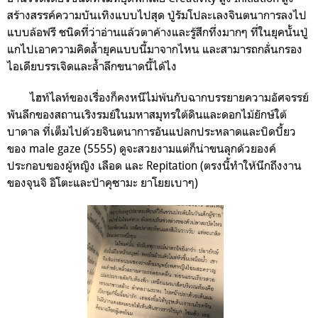
สร้างสรรค์ความบันเทิงแบบไปสุด ปู่รัมโปละเลงจินตนาการลงไป
แบบล้อฟรี ชนิดที่ว่าอ่านแล้วตาค้างและรู้สึกทึ่งมากๆ ที่ในยุคนั้นปู่
แกไปเอาความคิดล้ำยุคแบบนี้มาจากไหน และสามารถกลั่นกรอง
ไอเดียบรรเจิดและล้ำลึกขนาดนี้ได้ไง
ไฮท์ไลท์ของเรื่องก็คงหนีไม่พ้นกับฉากบรรยายความอัศจรรย์
พันลึกของสถานเริงรมย์ในมหาสมุทรใต้ดินและดอกไม้ยักษ์ใต้
บาดาล ที่เต็มไปด้วยจินตนาการอันแปลกประหลาดและบิดบี้ยว
ของ male gaze (5555) ดูจะสวยงามแต่ก็น่าขนลุกด้วยองค์
ประกอบของผู้หญิง เลือด และ Repitation (ตรงนี้ทำให้นึกถึงงาน
ของจุนจิ อิโตะและป้าคุซามะ ยาโยยเบาๆ)