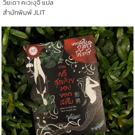
วิยะดา คะวะงุจิ แปล
สำนักพิมพ์ JLIT