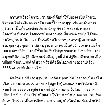
การเล่าเรื่องมีความแผนของพี่คือทำให้เธองง เปิดตัวด้วย
วีรกรรมรีดไถเงินคนรวยอันแสนขี้โกงของบุรุษเร้นเงาพันหน้า
ผู้รับบทเป็นทั้งนักเขียนนิยาย นักธุรกิจ เจ้าของอสังหาและ
มิจฉาชีพ ที่หาเงินโดยการขโมยความลับที่แพร่งพรายไม่ได้ของ
คนใหญ่คนโต ไม่ว่าจะเป็นรสนิยมวิตถารของเศรษฐี สมาคมลับ
ของคุณหญิงคุณนาย ที่แม้บุรุษเร้นเงาจะเป็นตัวร้ายเจ้าพ่อแบล็ค
เมล แต่เขาก็ร้ายแบบมีชั้นเชิง ร้ายไม่สุด ร้ายแบบสีเทา ร้ายแบบ
มนุษย์ที่มีความรู้สึกผิดชอบชั่วดีอยู่ จุดนี้ทำให้รู้สึกว่าถึงเขาจะเป็น
villain ที่ตอนแรกคิดไปว่า หรือนี่คืออีกโฉมหน้าของอาเคจิวะ
5555 แต่เขาก็เท่มากจริงๆ
อัตชีวประวัติของบุรุษเร้นเงาอันสนุกสนานยังคงดำเนินต่อไป
เกือบจะจบเล่ม จนเราเดาทางไม่ถูกว่าปู่แกจะแบ่งบทให้อาเคจิ
ตอนไหน 5555 เรารู้สึกว่าเล่มนี้ปู่มีความตามใจฉันมาก อยาก
เขียนไรเขียน นึกอะไรได้ใส่ลงไปให้หมด ชนิดไม่ต้องสนแกนเรื่อง
สักเท่าไหร่ แต่เป็นการถักทอเอาความฟุ้งฝันในหัวมาร้อยเรียงให้