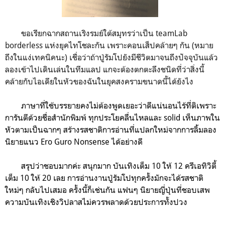
ขอเรียกฉากสถานเริงรมย์ใต้สมุทรว่าเป็น teamLab
borderless แห่งยุคไทโชละกัน เพราะคอนเส็ปคล้ายๆ กัน (หมาย
ถึงในแง่เทคนิคนะ) เชื่อว่าถ้าปู่รัมโปยังมีชีวิตมาจนถึงปัจจุบันแล้ว
ลองเข้าไปเดินเล่นในทีมแลป แกจะต้องตกตะลึงชนิดที่ว่าสิ่งนี้
คล้ายกับไอเดียในหัวของฉันในยุคสงครามขนาดนี้ได้ยังไง
ภาษาที่ใช้บรรยายคงไม่ต้องพูดเยอะว่าดีแน่นอนไร้ที่ติเพราะ
การันตีด้วยชื่อสำนักพิมพ์ ทุกประโยคลื่นไหลและ solid เห็นภาพใน
หัวตามเป็นฉากๆ สร้างรสชาติการอ่านที่แปลกใหม่จากการลิ้มลอง
นิยายแนว Ero Guro Nonsense ได้อย่างดี
สรุปว่าชอบมากค่ะ สนุกมาก บันเทิงเต็ม 10 ให้ 12 ครีเอทิวิตี้
เต็ม 10 ให้ 20 เลย การอ่านงานปู่รัมโปทุกครั้งมักจะได้รสชาติ
ใหม่ๆ กลับไปเสมอ ครั้งนี้ก็เช่นกัน แฟนๆ นิยายญี่ปุ่นที่ชอบเสพ
ความบันเทิงเชิงวิปลาสไม่ควรพลาดด้วยประการทั้งปวง