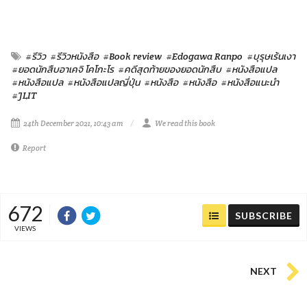
#รีวิว
#รีวิวหนังสือ
#Book review
#Edogawa Ranpo
#บุรุษเร้นเงา
#ยอดนักสืบอาเคจิ โคโกะโร
#คดีสุดท้ายของยอดนักสืบ
#หนังสือแปล
#หนังสือแปล
#หนังสือแปลญี่ปุ่น
#หนังสือ
#หนังสือ
#หนังสือแนะนำ
#JLIT
24th December 2021, 10:43 am
We read this book
Report
672
SUBSCRIBE
VIEWS
NEXT