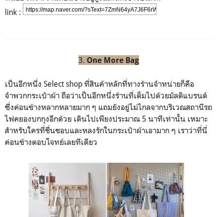
https://map.naver.com/?sText=7ZmN64yA7J6F6rWs7JetIDLtmLjshKA
link :
3.
One More Bag
เป็นอีกหนึ่ง Select shop ที่สินค้าหลักที่ทางร้านจำหน่ายก็คือ
จำพวกกระเป๋าผ้า ถือว่าเป็นอีกหนึ่งร้านที่เต็มไปด้วยมัลติแบรนด์
ซึ่งค่อนข้างหลากหลายมาก ๆ แถมยังอยู่ไม่ไกลจากบริเวณสถานีรถ
ไฟคยองบกกุงอีกด้วย เดินไปเพียงประมาณ 5 นาทีเท่านั้น เหมาะ
สำหรับใครที่ชื่นชอบและหลงรักในกระเป๋าผ้าเอามาก ๆ เราว่าที่นี่
ค่อนข้างตอบโจทย์เลยทีเดียว