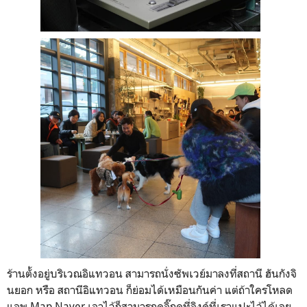
ร้านตั้งอยู่บริเวณอิแทวอน สามารถนั่งซัพเวย์มาลงที่สถานี ฮันกังจิ
นยอก หรือ สถานีอิแทวอน ก็ย่อมได้เหมือนกันค่า แต่ถ้าใครโหลด
แอพ Map Naver เอาไว้ก็สามารถคลิ๊กดูที่ลิงค์ที่เราแปะไว้ได้เลย