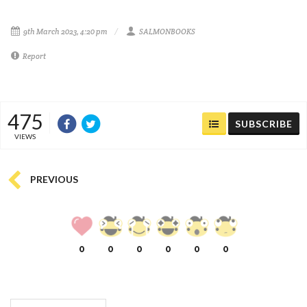
9th March 2023, 4:20 pm
SALMONBOOKS
Report
475
SUBSCRIBE
VIEWS
PREVIOUS
0
0
0
0
0
0