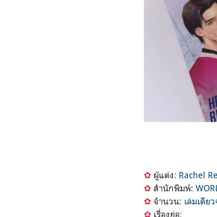
✿
ผู้แต่ง:
Rachel R
✿
สำนักพิมพ์:
WORL
✿
จำนวน:
เล่มเดีย
✿
เรื่องย่อ: