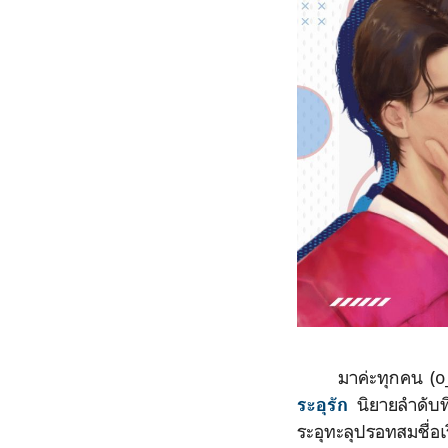
มาค่ะทุกคน (o_ _
นิยายลำดับ
ระอุรัก
ระอุทะลุปรอทสมชื่อเร