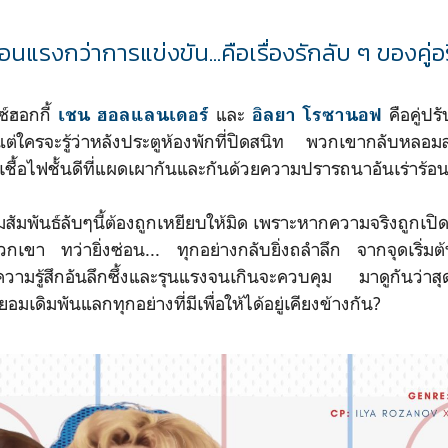
่ร้อนแรงกว่าการแข่งขัน...คือเรื่องรักลับ ๆ ของค
ฮอกกี้
และ
คือคู่ป
เชน ฮอลแลนเดอร์
อิลยา โรซานอฟ
ต่ใครจะรู้ว่าหลังประตูห้องพักที่ปิดสนิท พวกเขากลับหลอ
นเชื้อไฟชั้นดีที่แผดเผากันและกันด้วยความปรารถนาอันเร่าร้อ
ันธ์ลับๆนี้ต้องถูกเหยียบให้มิด เพราะหากความจริงถูกเปิด
เขา ทว่ายิ่งซ่อน... ทุกอย่างกลับยิ่งถลำลึก จากจุดเริ่มต้นท
ความรู้สึกอันลึกซึ้งและรุนแรงจนเกินจะควบคุม มาดูกันว่าส
อมเดิมพันแลกทุกอย่างที่มีเพื่อให้ได้อยู่เคียงข้างกัน?