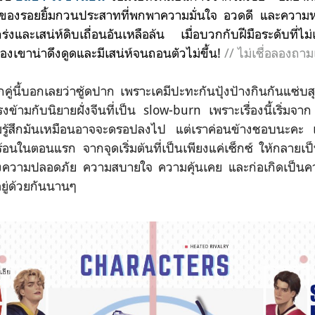
้าของรอยยิ้มกวนประสาทที่พกพาความมั่นใจ
อวดดี
และความหย
ร่งและเสน่ห์ดิบเถื่อนอันเหลือล้น เมื่อบวกกับฝีมือระดับที่ไ
งเขาน่าดึงดูดและมีเสน่ห์จนถอนตัวไม่ขึ้น!
// ไม่เชื่อลองถามเชน
บอกเลยว่าซู้ดปาก เพราะเคมีปะทะกันปุ้งป้างกินกันแซ่บสุ
ตรงข้ามกับนิยายฝั่งจีนที่เป็น slow-burn เพราะเรื่องนี้เริ่ม
รู้สึกมันเหมือนอาจจะดรอปลงไป แต่เราค่อนข้างชอบนะคะ
้อนในตอนแรก จากจุดเริ่มต้นที่เป็นเพียงแค่เซ็กซ์ ให้กลายเป็
้ทั้งความปลอดภัย ความสบายใจ ความคุ้นเคย และก่อเกิดเป็นคว
ยู่ด้วยกันนานๆ