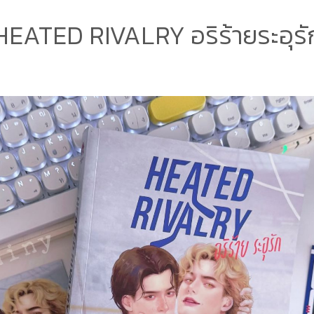
HEATED RIVALRY อริร้ายระอุรั