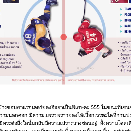
้างชอบคาแรกเตอร์ของ
อิลยา
เป็นพิเศษค่ะ 555 ในขณะที่เชน
มีความนอกคอก มีความแพรวพราวของ
ไอ้เบื้อกเวรตะไล
ที่กวนป
่หระต่อสิ่งใดนั้นกลับมีความเปราะบางซ่อนอยู่ ทั้งความโดดเ
ตัวของตัวเอง และมีครอบครัวที่อบอุ่นเหมือนคนอื่น แต่สุดท้าย