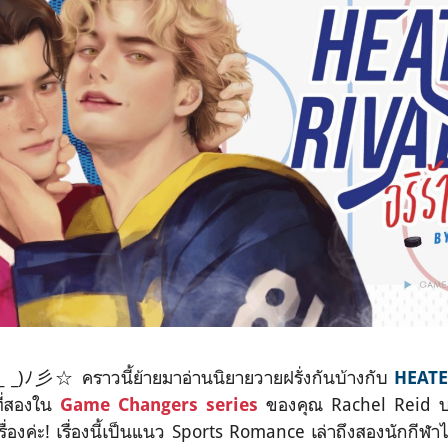
)ﾉ彡☆ คราวนี้ย้ายมาอ่านนิยายวายฝรั่งกันบ้างกับ
HEATE
ที่สองใน
ของคุณ Rachel Reid บอ
Game Changers series
ื่องค่ะ! เรื่องนี้เป็นแนว Sports Romance เล่าถึงสองนักกีฬาไอซ