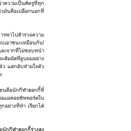
่าความเป็นศัตรูที่ทุก
้วมันคือเปลือกนอกที่
ือการพาไปสำรวจความ
งชอบเอาชนะเหมือนกัน!
และจากที่ไม่ชอบหน้า
ะสัมผัสที่ลูบผมอย่าง
ล้ว แต่กลับห้ามใจตัว
ย
คือนักกีฬาฮอกกี้ที่
ีพ่อแม่คอยซัพพอร์ตใน
ุกอย่างที่ทำ เรียกได้
นักกีฬาฮอกกี้ร่างสูง