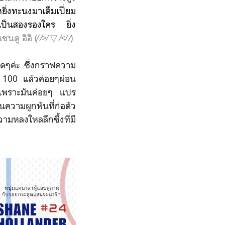
ิ่งทะนงมาเต็มเปี่ยม
ม่เป็นสองรองใคร ยิ่ง
ดู อิอิ (⁄ ⁄>⁄ ▽ ⁄<⁄ ⁄)
ดๆค่ะ ซึ่งกราฟความ
จาก 100 แล้วค่อยๆผ่อน
 เพราะมันค่อยๆ แปร
นความผูกพันที่ก่อตัว
ามหลงใหลลึกซึ้งที่มี