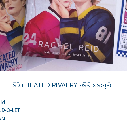
รีวิว HEATED RIVALRY อริร้ายระอุรัก
eid
D-O-LET
วจบ