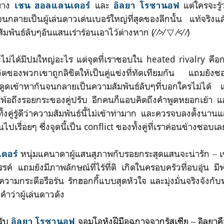
่าง
และ
แต่ใครจะรู้ว
เชน ฮอลแลนเดอร์
อิลยา โรซานอฟ
์จนกลายเป็นผู้เล่นดาวเด่นเบอร์ใหญ่ที่สุดของลีกนั้น แท้จริงแล
ันธ์ลับๆอันแสนเร่าร้อนเอาไว้ต่างหาก (⁄ ⁄>⁄ ▽ ⁄<⁄ ⁄)
ม่ได้มีปมใหญ่อะไร แต่จุดที่เราชอบใน heated rivalry ค
ชีวิตของพวกเขาถูกลิขิตให้เป็นคู่แข่งที่ทัดเทียมกัน แถมยั
ึงดูดเข้าหากันจนกลายเป็นความสัมพันธ์ลับๆที่บอกใครไม่ได้ 
เพ้อถึงรอยกระของคู่ปรับ อีกคนก็แอบคิดถึงคำพูดหยอกเย้า แล
้งคู่รู้ดีว่าความสัมพันธ์นี้ไม่เข้าท่ามาก และควรจบลงตั้งนานแ
ไปเรื่อยๆ ซึ่งจุดนี้เป็น conflict ของทั้งคู่ที่เราค่อนข้างชอบเล
หนุ่มแคนาดาผู้แสนสุภาพกับรอยกระสุดแสนจะน่ารัก ‒ เชน
ดอร์
รรค์ แถมยังมีภาพลักษณ์ที่ไร้ที่ติ เกิดในครอบครัวที่อบอุ่น ม
มีความกระตือรือร้น รักฮอกกี้แบบสุดหัวใจ และมุ่งมั่นจริงจังกับท
บคำว่าผู้เล่นดาวดัง
รับ
จอมโอหังฝีมือฉกาจจากรัสเซีย ‒ อิลยาคือ
อิลยา โรซานอฟ