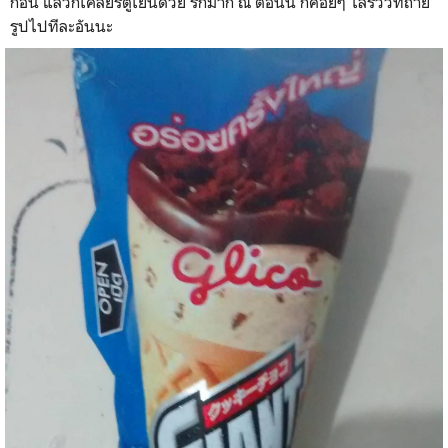
ก่อน แล้วก็เคลียร์ตู้เย็นด้วย รกมาก ณ ตอนนี้ ก็ค่อยๆ ไล่รีวิวที่ถ่าย
รูปไปทีละอันนะ