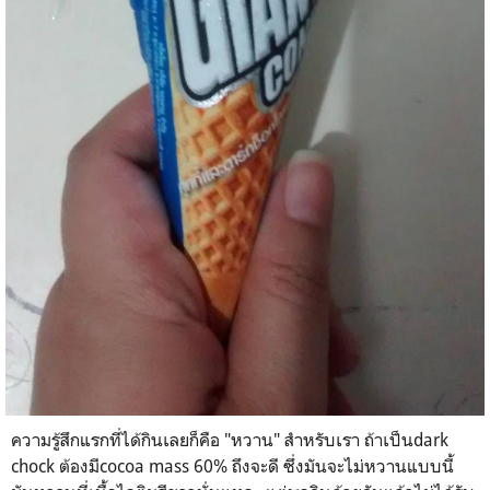
ความรู้สึกแรกที่ได้กินเลยก็คือ "หวาน" สำหรับเรา ถ้าเป็นdark
chock ต้องมีcocoa mass 60% ถึงจะดี ซึ่งมันจะไม่หวานแบบนี้