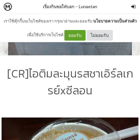
เรื่องกินขอให้บอก
–
Lunaetan
เราใช้คุ๊กกี้บนเว็บไซต์ของเรา กรุณาอ่านและยอมรับ
นโยบายความเป็นส่วนตัว
เพื่อใช้บริการเว็บไซต์
ยอมรับ
ไม่ยอมรับ
[CR]ไอติมละมุนรสชาเอิร์ลเก
รย์xซีลอน