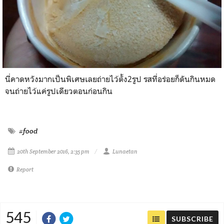
นี่คาดหวังมากเป็นพิเศษเลยถ่ายไว้ตั้ง2รูป รสที่อร่อยก็ดันกินหมด
จนถ่ายไว้แค่รูปเดียวตอนก่อนกิน
#food
20th September 2016, 2:35 pm
Lunaetan
Report
545
SUBSCRIBE