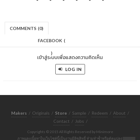
COMMENTS
(
0)
FACEBOOK
(
)
เข้าสู่ระบบเพื่อแสดงความคิดเห็น
LOG IN
Makers
/
Originals
/
Store
/
Sample
/
Redeem
/
About
/
Contact
/
Jobs
/
Copyrights © 2015 All Rights Reserved by Minimore
ภาพและเนื้อหาในเว็บไซต์นี้เป็นงานมีลิขสิทธิ์ ห้ามทำซ้ำหรือดัดแปลง