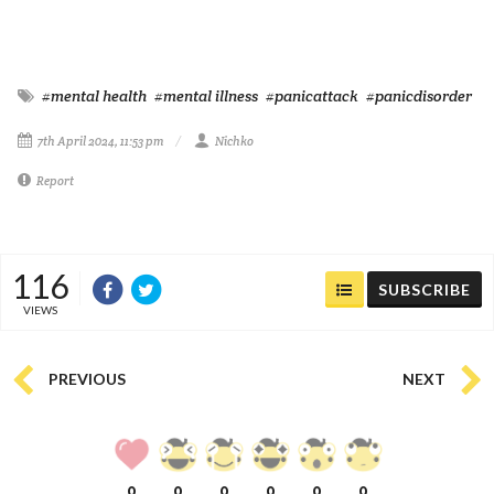
#mental health
#mental illness
#panicattack
#panicdisorder
7th April 2024, 11:53 pm
Nichko
Report
116
SUBSCRIBE
VIEWS
PREVIOUS
NEXT
0
0
0
0
0
0