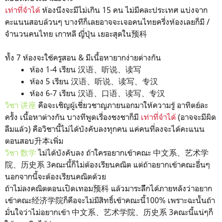
เท่าที่จำได้
ห้องนึงจะมีไม่เกิน 15 คน ไม่มีคละประเทศ แบ่งจาก
คะแนนสอบล้วนๆ บางทีก็เลยอาจจะเจอคนไทยครึ่งห้องเลยก็มี /
จำนวนคนไทย เกาหลี ญี่ปุ่น เยอะสุดใน预科
ทั้ง 7 ห้องจะใช้ครูสอน & มีเนื้อหายากง่ายต่างกัน
ห้อง 1-4 เรียน 汉语、听说、读写
ห้อง 5 เรียน 汉语、听说、读写、专汉
ห้อง 6-7 เรียน 汉语、口语、读写、专汉
วิชา 讲座
คือจะเชิญผู้เชี่ยวชาญภายนอกมาให้ความรู้ อาทิตย์ละ
ครั้ง เนื้อหาต่างกัน บางทีพูดเรื่องชงชาก็มี
เท่าที่จำได้
(อาจจะมีผิด
ลืมแล้ว) คือวิชานี้ไม่ได้บังคับลงทุกคน แค่คนที่ลงจะได้คะแนน
ตอนสอบ升本เพิ่ม
วิชา 数学
ไม่ได้บังคับลง ถ้าใครอยากเข้าคณะ 中文系、艺术学
院、历史系 3คณะนี้ก็ไม่ต้องเรียนคณิต แต่ถ้าอยากเข้าคณะอื่นๆ
นอกจากนี้จะต้องเรียนคณิตด้วย
ถ้าไม่ลงคณิตตอนเปิดเทอม预科 แล้วมาระลึึกได้ภายหลังว่าอยาก
เข้าคณะ经济学院ก็คือจะไม่มีสิทธิ์เข้าคณะนี้100% เพราะฉะนั้นถ้า
มั่นใจว่าไม่อยากเข้า 中文系、艺术学院、历史系 3คณะนี้แน่ๆก็