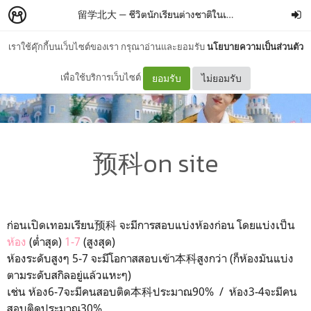
留学北大 — ชีวิตนักเรียนต่างชาติในเป่ยต้า
–
是你
เราใช้คุ๊กกี้บนเว็บไซต์ของเรา กรุณาอ่านและยอมรับ
นโยบายความเป็นส่วนตัว
เพื่อใช้บริการเว็บไซต์
ยอมรับ
ไม่ยอมรับ
预科on site
ก่อนเปิดเทอมเรียน预科 จะมีการสอบแบ่งห้องก่อน โดยแบ่งเป็น
ห้อง
(ต่ำสุด)
1-7
(สูงสุด)
ห้องระดับสูงๆ 5-7 จะมีโอกาสสอบเข้า本科สูงกว่า (ก็ห้องมันแบ่ง
ตามระดับสกิลอยู่แล้วแหะๆ)
เช่น ห้อง6-7จะมีคนสอบติด本科ประมาณ90% / ห้อง3-4จะมีคน
สอบติดประมาณ30%