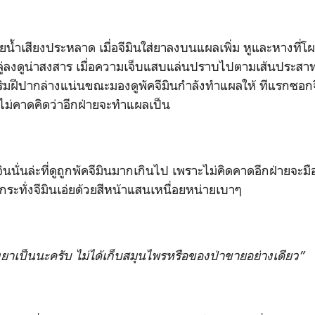
้ำเสียงประหลาด เมื่อจีมินใส่ยาลงบนแผลเพิ่ม หูและหางที่
่ลงดูน่าสงสาร เมื่อความเจ็บแสบแล่นปราบไปตามเส้นประสาท
มฝีปากล่างแน่นขณะมองดูพัคจีมินกำลังทำแผลให้ ทีแรกซอกจ
ไม่คาดคิดว่าอีกฝ่ายจะทำแผลเป็น
นนั่นล่ะที่ดูถูกพัคจีมินมากเกินไป เพราะไม่คิดคาดอีกฝ่ายจะม
กระทั่งจีมินเอ่ยด้วยสีหน้าแสนเหนื่อยหน่ายเบาๆ
งยาเป็นนะครับ ไม่ได้เก็บสมุนไพรหรือของป่าขายอย่างเดียว”