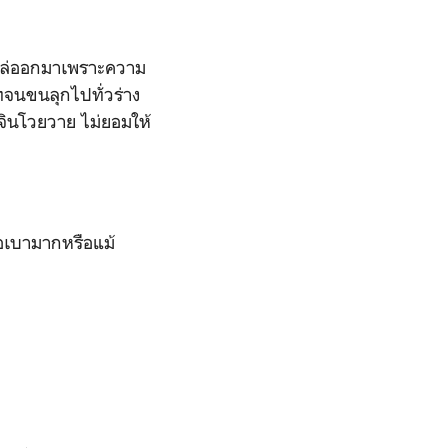
โผล่ออกมาเพราะความ
จนขนลุกไปทั่วร่าง
ินโวยวาย ไม่ยอมให้
ือเบามากหรือแม้