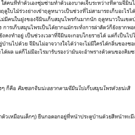
ใส่คนที่ทำตัวเองซุ่มซ่ามทำตัวเองบาดเจ็บระหว่างที่ตามจีมิ
ดูใบไม้ร่วงย่างเข้าฤดูหนาวเป็นช่วงที่ไม่สามารถเก็บอะไรได้
ม่มีคนในฝูงของจีมินเก็บสมุนไพรกันมากนัก ฤดูหนาวในเขตป่
 การเก็บสมุนไพรเป็นได้ยากแม้กระทั่งการล่าสัตว์ก็ยังยากพอกัน
่ยังคงทำอยู่ เป็นช่วงเวลาที่จีมินจะกอบโกยรายได้ แต่ก็เป็นไปไ
ยู่บ้านไปด้วย จีมินไม่อาจวางใจได้ว่าจะไม่มีใครได้กลิ่นของซอ
ว่าจะได้ผล แต่ก็ไม่มีอะไรมารับรองว่ามันจะอำพรางตัวตนของค
ิงๆ ก็คือ
คิมซอกจินน่ะอยากตามจีมินไปเก็บสมุนไพรด้วยน่ะสิ
ทำตัวเหมือนเด็กๆ) ยืนกอดอกอยู่ที่หน้าประตูบ้านด้วยสีหน้าทะม