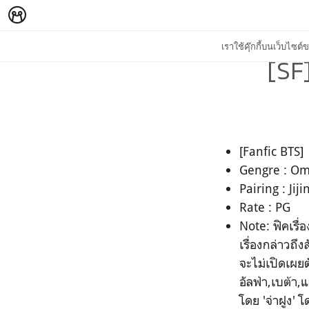
เราใช้คุ๊กกี้บนเว็บไซ
[SF
[Fanfic BTS]
Gengre : Om
Pairing : Jij
Rate : PG
Note: ฟิคเรื่
เรื่องกล่าวถ
จะไม่เปิดเผย
อัลฟ่า,เบต้า,
โดย 'จ่าฝูง' โ