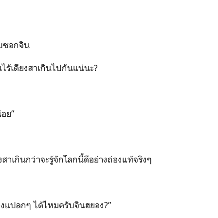
บซอกจิน
ไร้เดียงสาเกินไปกันแน่นะ?
่อย”
าเกินกว่าจะรู้จักโลกนี้ดีอย่างถ่องแท้จริงๆ
สียงแปลกๆ ได้ไหมครับจินฮยอง?”