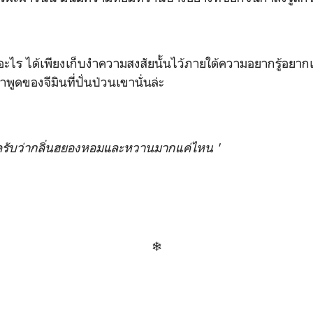
ออะไร
ได้เพียงเก็บงำความสงสัยนั้นไว้ภายใต้ความอยากรู้อยาก
ูดของจีมินที่ปั่นป่วนเขานั่นล่ะ
มครับว่ากลิ่นฮยองหอมและหวานมากแค่ไหน '
❄