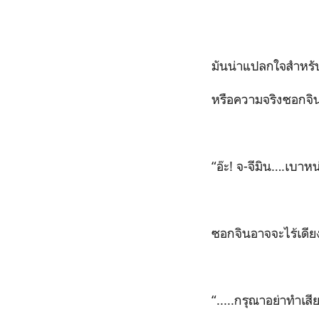
มันน่าแปลกใจสำหรั
หรือความจริงซอกจิน
“อ๊ะ! จ-จีมิน….เบาหน
ซอกจินอาจจะไร้เดียงส
“.....กรุณาอย่าทำเ