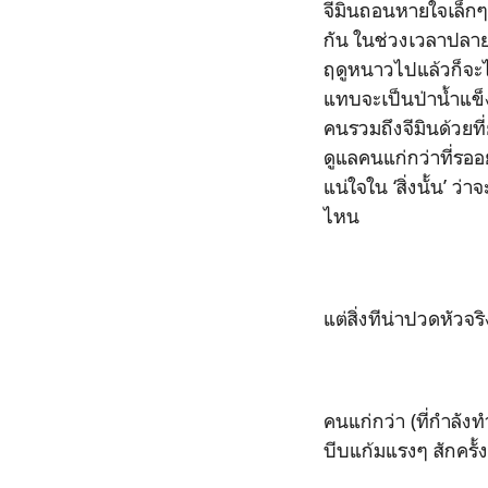
จีมินถอนหายใจเล็กๆ 
กัน ในช่วงเวลาปลายฤ
ฤดูหนาวไปแล้วก็จะไ
แทบจะเป็นป่าน้ำแข็ง
คนรวมถึงจีมินด้วยที
ดูแลคนแก่กว่าที่รออ
แน่ใจใน ‘สิ่งนั้น’ 
ไหน
แต่สิ่งทีน่าปวดหัวจร
คนแก่กว่า (ที่กำลัง
บีบแก้มแรงๆ สักครั้ง