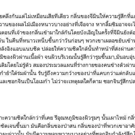
ยคลึงกันแต่ไม่เหมือนเสียทีเดียว กลิ่นของจีมินให้ความรู้สึกที่
วานของผลไม้เมืองหนาวบางอย่างที่เจือจาง หากลิ้มชิมอาจจะไม่
นที่เจ้าของกลิ่นเข้ามาใกล้กันโดยบังเอิญในครั้งที่จีมินยังต้อง
น ในคืนที่หนาวเหน็บขึ้นกว่าวันก่อนๆ พวกเขาเผลอขยับเข้า
หลังอิงแอบแนบชิด ปล่อยให้ความชิดใกล้นั้นทำหน้าที่ส่งผ่าน
มิของผิวผ่านเนื้อผ้า จนผิวบริเวณนั้นรู้สึกว่ารุมขึ้นมา,มันอบ
เดิมโดยไม่รู้ตัว สมองประมวลแผนที่ร่างกายของคนข้างตัวผ่
้อกำยำใต้ร่มผ้านั้น รับรู้ถึงความกว้างของบ่าที่แคบกว่าแต่กลั
าและซอกจินเป็นโอเมก้า ไม่ว่าจะเหตุผลใดก็ตาม ซอกจินรู้สึกปล
เพราะความชิดใกล้กว่าที่เคย รึอุณหภูมิของผิวรุมๆ นั้นเผาไหม้ กล
ับชัดเจนขึ้นมา มันคือกลิ่นของป่าสน กลิ่นของป่าที่พวกเขาอาศัย
ิวผะผ่าวนั้น มันมีความหอมหวานบางอย่างที่ซอกจินกำลังรู้สึก