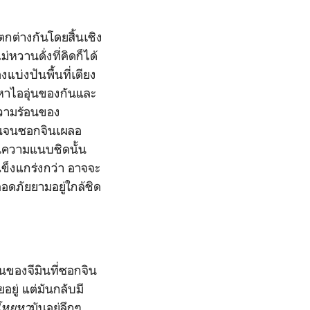
แตกต่างกันโดยสิ้นเชิง
หวานดั่งที่คิดก็ได้
แบ่งปันพื้นที่เตียง
หาไออุ่นของกันและ
ความร้อนของ
อุ่นจนซอกจินเผลอ
านความแนบชิดนั้น
บแข็งแกร่งกว่า อาจจะ
อดภัยยามอยู่ใกล้ชิด
ิ่นของจีมินที่ซอกจิน
อยู่ แต่มันกลับมี
โหยหา
มันอยู่ลึกๆ