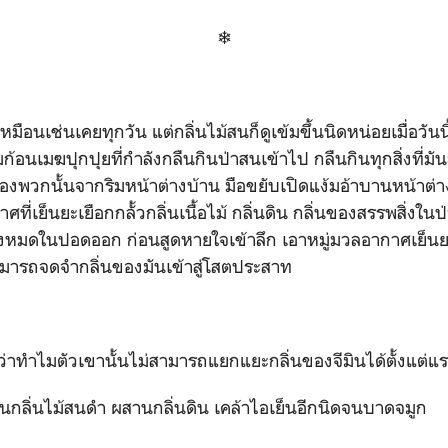
❄
หมือนเช่นเคยทุกวัน แต่กลิ่นไม้สนก็ดูเข้มขึ้นนิดหน่อยเมื่อวั
มก้อนเมฆปุกปุยที่กำลังกลืนกินป่าสนเข้าไป กลืนกินทุกสิ่งที่ม
งมองพวกนั้นจากริมหน้าต่างบ้าน มือขยับเปิดแง้มอ้าบานหน้าต
ที่เย็นยะเยือกกลั้วกลิ่นเนื้อไม้ กลิ่นดิน กลิ่นของสรรพสิ่งในป
งหมดในปอดออก ก่อนสูดหายใจเข้าลึก เอาหมู่มวลอากาศเย็นยะเ
ามารถจดจำกลิ่นของมันเข้าสู่โสตประสาท
 ว่าทำไมตัวเขานั้นไม่สามารถแยกแยะกลิ่นของจีมินได้ตั้งแต่แร
็นกลิ่นไม้สนดำ ผสานกลิ่นดิน เคล้าไอเย็นอีกนิดจนบาดจมูก