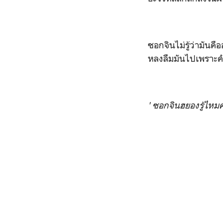
ซอกจินไม่รู้ว่ามันคื
หลงลืมมันไปเพราะคำพ
' ซอกจินฮยองรู้ไห