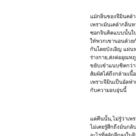
แม้กลิ่นของจีมินคล้า
เพราะมันเคล้ากลิ่นห
ซอกจินคิดแบบนั้นในตอ
ให้พวกเขานอนด้วยกั
กันโดยบังเอิญ แผ่น
ร่างกาย,ส่งต่ออุณหภู
ขยับเข้าแนบชิดกว่า
สัมผัสได้ถึงกล้ามเนื
เพราะจีมินเป็นอัลฟ่
กับความอบอุ่นนี้
แต่คืนนั้น,ไม่รู้ว่า
ไม่เคยรู้สึกถึงมันกล
อะไรที่สลักลึกลงในผ