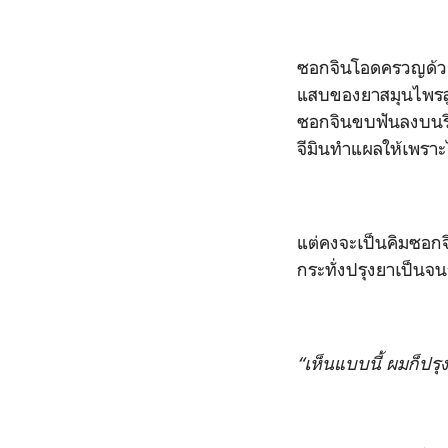
ซอกจินโอดครวญด้วยน
แสบของยาสมุนไพรลู
ซอกจินขบฟันลงบนริ
จีมินทำแผลให้เพราะ
แต่คงจะเป็นคิมซอกจิ
กระทั่งปรุงยาเป็นจน
“เห็นแบบนี้ ผมก็ปรุ