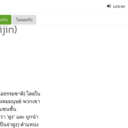
LOG IN
มรับ
ไม่ยอมรับ
jin)
เหนือธรรมชาติ) โดยใน
สังคมมนุษย์ พวกเขา
บชนชั้น
ว่า 'ฝูง' และ ถูกนำ
าเป็นจ่าฝูง) ตำแหน่ง