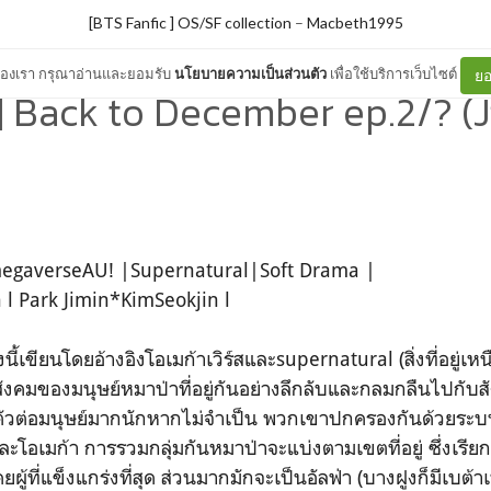
[BTS Fanfic ] OS/SF collection
–
Macbeth1995
ต์ของเรา กรุณาอ่านและยอมรับ
นโยบายความเป็นส่วนตัว
เพื่อใช้บริการเว็บไซต์
ยอ
] Back to December ep.2/? (Ji
egaverseAU! |Supernatural|Soft Drama |
in l Park Jimin*KimSeokjin l
องนี้เขียนโดยอ้างอิงโอเมก้าเวิร์สและsupernatural (สิ่งที่อยู่
ึงสังคมของมนุษย์หมาป่าที่อยู่กันอย่างลึกลับและกลมกลืนไปกับ
ตัวต่อมนุษย์มากนักหากไม่จำเป็น พวกเขาปกครองกันด้วยระบ
และโอเมก้า การรวมกลุ่มกันหมาป่าจะแบ่งตามเขตที่อยู่ ซึ่งเรียก
ดยผู้ที่แข็งแกร่งที่สุด ส่วนมากมักจะเป็นอัลฟ่า (บางฝูงก็มีเบต้