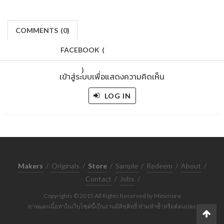
COMMENTS
(
0)
FACEBOOK
(
)
เข้าสู่ระบบเพื่อแสดงความคิดเห็น
LOG IN
Makers
/
Originals
/
Store
/
Sample
/
Redeem
/
About
/
Contact
/
Jobs
/
Copyrights © 2015 All Rights Reserved by Minimore
ภาพและเนื้อหาในเว็บไซต์นี้เป็นงานมีลิขสิทธิ์ ห้ามทำซ้ำหรือดัดแปลง