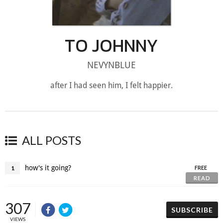
TO JOHNNY
NEVYNBLUE
after I had seen him, I felt happier.
ALL POSTS
how's it going?
1
FREE
READ
307
SUBSCRIBE
VIEWS