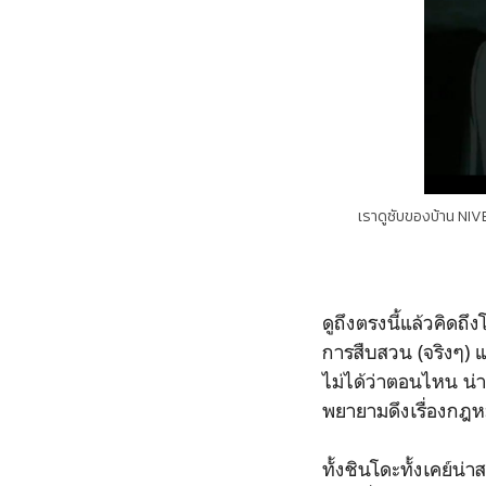
เราดูซับของบ้าน NI
ดูถึงตรงนี้แล้วคิดถ
การสืบสวน (จริงๆ) 
ไม่ได้ว่าตอนไหน น่า
พยายามดึงเรื่องกฎหม
ทั้งชินโดะทั้งเคย์น่