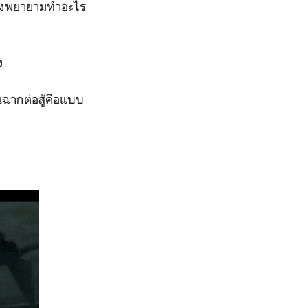
ำลังพยายามทำอะไร
งง
นฉากต่อสู้คือแบบ