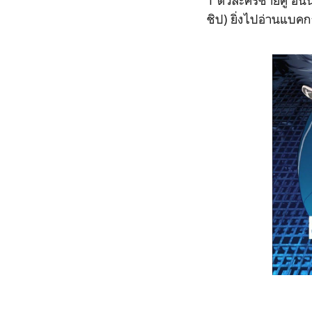
1 ตัวละครชายคู่ อัน
ชิป) ยิ่งไปอ่านแบคกร