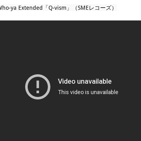
Who-ya Extended「Q-vism」（SMEレコーズ）