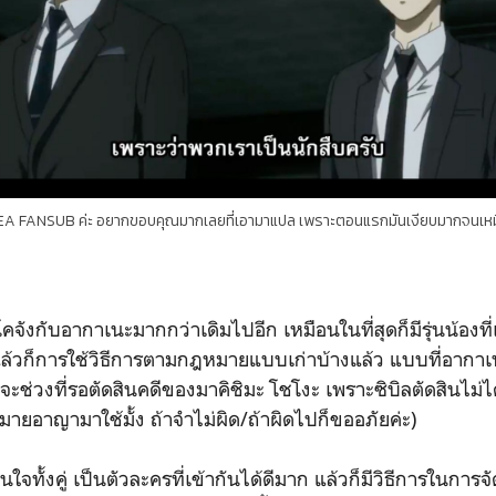
VEA FANSUB ค่ะ อยากขอบคุณมากเลยที่เอามาแปล
เพราะตอนแรกมันเงียบมากจนเหมื
ึงโคจังกับอากาเนะมากกว่าเดิมไปอีก เหมือนในที่สุดก็มีรุ่นน้อง
แล้วก็การใช้วิธีการตามกฎหมายแบบเก่าบ้างแล้ว แบบที่อากาเ
จะช่วงที่รอตัดสินคดีของมาคิชิมะ โชโงะ เพราะซิบิลตัดสินไม่
ายอาญามาใช้มั้ง ถ้าจำไม่ผิด/ถ้าผิดไปก็ขออภัยค่ะ)
าสนใจทั้งคู่ เป็นตัวละครที่เข้ากันได้ดีมาก แล้วก็มีวิธีการในการ