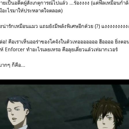
ยเป็นอดีตผู้สังเกตุการณ์ไปแล้ว ...ร้องงงง (แต่ฟีลเหมือนก
บมีอะไรมาให้ประหลาดใจตลอด)
องน่ารักเหมือนแมว แถมยังมีพลังพิเศษอีกด้วย (?) แงงงงงงงง
หล่อ! คือเราเห็นออร่าของโคจังในตัวเทอออออออ ฮืออออ ยิ่งตอ
ห้ Enforcer ทำอะไรเลยเหรอ คือลุยเดี่ยวแล้วเท่มากเวอร์
ากๆ ก็คือ...