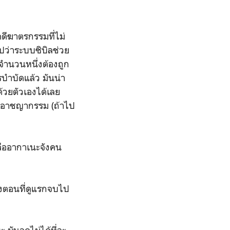
ดีฆาตรกรรมที่ไม่
ุปว่าระบบซิบิลช่วย
นจำนวนหนึ่งต้องถูก
รบำบัดแล้ว มันน่า
รด้วยตัวเองได้เลย
ป็น' อาชญากรรม (ถ้าไป
หลืออากาเนะจังคน
ึงตอนที่ดูแรกจบไป