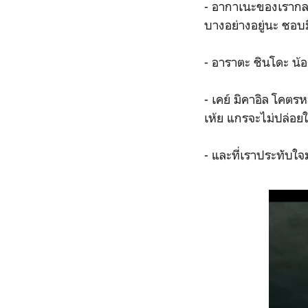
- อากาเนะของเรากลา
บางอย่างอยู่นะ ชอ
- อาราตะ ชินโดะ น้
- เคย์ มิคาอิล โคตร
เห้ย แกรจะไม่ปล่อยใ
- และที่เราประทับใจม