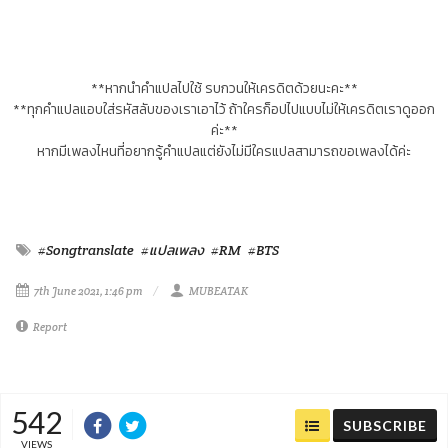
**หากนำคำแปลไปใช้ รบกวนให้เครดิตด้วยนะคะ**
**ทุกคำแปลแอบใส่รหัสลับของเราเอาไว้ ถ้าใครก็อปไปแบบไม่ให้เครดิตเราดูออก
ค่ะ**
หากมีเพลงไหนที่อยากรู้คำแปลแต่ยังไม่มีใครแปลสามารถขอเพลงได้ค่ะ
#Songtranslate
#แปลเพลง
#RM
#BTS
7th June 2021, 1:46 pm
MUBEATAK
Report
542
SUBSCRIBE
VIEWS