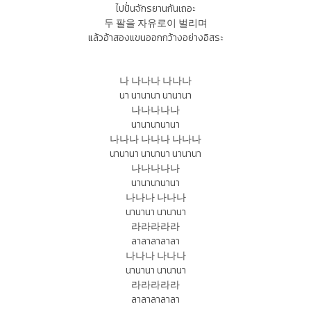
ไปปั่นจักรยานกันเถอะ
두 팔을 자유로이 벌리며
แล้วอ้าสองแขนออกกว้างอย่างอิสระ
나 나나나 나나나
นา นานานา นานานา
나나나나나
นานานานานา
나나나 나나나 나나나
นานานา นานานา นานานา
나나나나나
นานานานานา
나나나 나나나
นานานา นานานา
라라라라라
ลาลาลาลาลา
나나나 나나나
นานานา นานานา
라라라라라
ลาลาลาลาลา