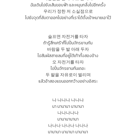
ฉันเดินไปยังเส้นขอบฟ้า และหมุนกลิ้งไปอีกครั้ง
우리가 정한 저 소실점으로
ไปยังจุดที่ลับตาออกไปอย่างที่เราได้ตั้งเป้าหมายเอาไว้
슬프면 자전거를 타자
ถ้ารู้สึกเศร้าก็ไปปั่นจักรยานกัน
바람을 두 발 아래 두자
ไปสัมผัสสายลมที่อยู่่ใต้เท้าทั้งสองข้าง
오 자전거를 타자
ไปปั่นจักรยานกันเถอะ
두 팔을 자유로이 벌리며
แล้วอ้าสองแขนออกกว้างอย่างอิสระ
나 나나나 나나나
นา นานานา นานานา
나나나나나
นานานานานา
나나나 나나나 나나나
นานานา นานานา นานานา