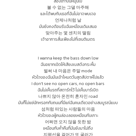
สองเท้าปั่นหมุนไป
볼 수 없는 그댈 마주해
และได้พบกับเธอที่ฉันไม่อาจพบเจอ
언제나처럼 날
มันยังคงต้อนรับฉันเหมือนเดิมเสมอ
맞아주는 몇 센치의 떨림
เจ้าอาการสั่นเพียงไม่กี่เซนติเมตร
I wanna keep the bass down low
ฉันอยากเปิดให้เสียงเบสดังกระหึ่ม
벌써 내 마음은 주말 mode
หัวใจของฉันมันเข้าโหมดวันสุดสัปดาห์ไปแล้ว
I don't see no open cars, no open bars
ฉันไม่เห็นรถที่สตาร์ทไว้ ไม่เห็นบาร์เปิด
나쁘지 않아 온전히 혼자인 road
มันก็ไม่แย่นักหรอกกับถนนที่มีแค่ฉันคนเดียวอย่างสมบูรณ์แบบ
섬처럼 떠있는 사람들의 마음
หัวใจของผู้คนล่องลอยเหมือนกับเกาะ
어쩌면 오지 않을 듯한 밤
เหมือนกับค่ำคืนที่มันยังมาไม่ถึง
지평선을 걸어가 또 굴러가