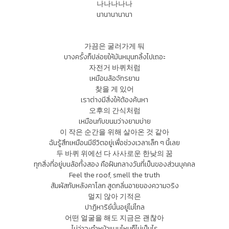
나나나나나
นานานานานา
가끔은 굴러가게 둬
บางครั้งก็ปล่อยให้มันหมุนกลิ้งไปเถอะ
자전거 바퀴처럼
เหมือนล้อจักรยาน
찾을 게 있어
เราต่างมีสิ่งให้ต้องค้นหา
오후의 간식처럼
เหมือนกับขนมว่างยามบ่าย
이 작은 순간을 위해 살아온 것 같아
ฉันรู้สึกเหมือนมีชีวิตอยู่เพื่อช่วงเวลาเล็ก ๆ นี้เลย
두 바퀴 위에선 다 사사로운 한낮의 꿈
ทุกสิ่งที่อยู่บนล้อทั้งสอง คือฝันกลางวันที่เป็นของส่วนบุคคล
Feel the roof, smell the truth
สัมผัสกับหลังคาโลก สูดกลิ่นอายของความจริง
멀지 않아 기적은
ปาฏิหาริย์นั้นอยู่ไม่ไกล
어떤 얼굴을 해도 지금은 괜찮아
ไม่ว่าจะทำหน้าแบบไหนก็ไม่เป็นไร