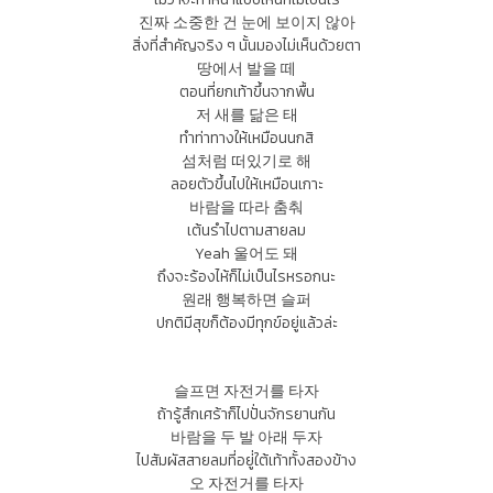
진짜 소중한 건 눈에 보이지 않아
สิ่งที่สำคัญจริง ๆ นั้นมองไม่เห็นด้วยตา
땅에서 발을 떼
ตอนที่ยกเท้าขึ้นจากพื้น
저 새를 닮은 태
ทำท่าทางให้เหมือนนกสิ
섬처럼 떠있기로 해
ลอยตัวขึ้นไปให้เหมือนเกาะ
바람을 따라 춤춰
เต้นรำไปตามสายลม
Yeah 울어도 돼
ถึงจะร้องไห้ก็ไม่เป็นไรหรอกนะ
원래 행복하면 슬퍼
ปกติมีสุขก็ต้องมีทุกข์อยู่แล้วล่ะ
슬프면 자전거를 타자
ถ้ารู้สึกเศร้าก็ไปปั่นจักรยานกัน
바람을 두 발 아래 두자
ไปสัมผัสสายลมที่อยู่่ใต้เท้าทั้งสองข้าง
오 자전거를 타자