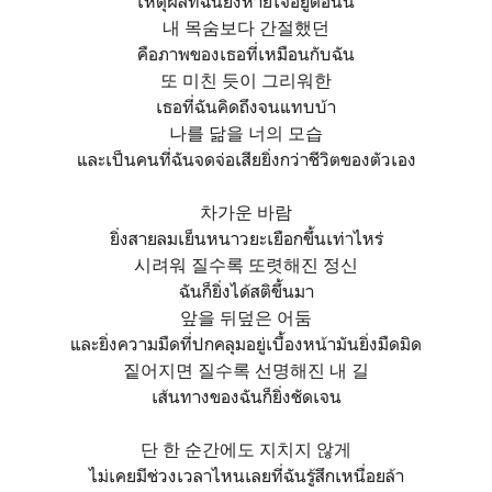
เหตุผลที่ฉันยังหายใจอยู่ตอนนี้
내 목숨보다 간절했던
คือภาพของเธอที่เหมือนกับฉัน
또 미친 듯이 그리워한
เธอที่ฉันคิดถึงจนแทบบ้า
나를 닮을 너의 모습
และเป็นคนที่ฉันจดจ่อเสียยิ่งกว่าชีวิตของตัวเอง
차가운 바람
ยิ่งสายลมเย็นหนาวยะเยือกขึ้นเท่าไหร่
시려워 질수록 또렷해진 정신
ฉันก็ยิ่งได้สติขึ้นมา
앞을 뒤덮은 어둠
และยิ่งความมืดที่ปกคลุมอยู่เบื้องหน้ามันยิ่งมืดมิด
짙어지면 질수록 선명해진 내 길
เส้นทางของฉันก็ยิ่งชัดเจน
단 한 순간에도 지치지 않게
ไม่เคยมีช่วงเวลาไหนเลยที่ฉันรู้สึกเหนื่อยล้า