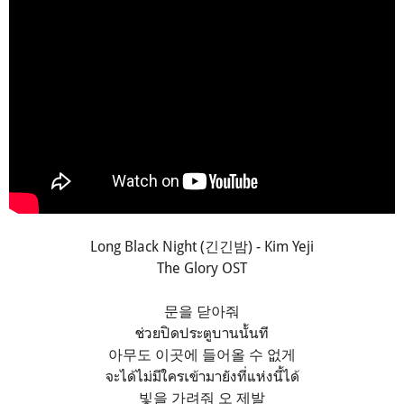
Long Black Night (긴긴밤) - Kim Yeji
The Glory OST
문을 닫아줘
ช่วยปิดประตูบานนั้นที
아무도 이곳에 들어올 수 없게
จะได้ไม่มีใครเข้ามายังที่แห่งนี้ได้
빛을 가려줘 오 제발