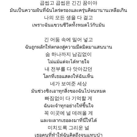
곱씹고 곱씹은 긴긴 꿈이야
มันเป็นความฝันที่ฉันไตร่ตรองและครุ่นคิดมานานเหลือเกิน
나의 모든 생을 다 걸고
เพราะฉันแขวนชีวิตทั้งหมดไว้กับมัน
긴 어둠 속에 밀어 넣고
ฉันถูกผลักให้ตกลงสู่ความมืดมิดมาแสนนาน
숨 하나까지 남김없이
ไม่แม้แต่จะได้หายใจ
내 전부를 다 앗아갔던
โลกที่เธอแสดงให้ฉันเห็น
네가 보여준 세상
มันช่วงชิงเอาทุกสิ่งของฉันไปจนหมด
빠짐없이 다 기억할 게
ฉันจะจำทุกอย่างให้ขึ้นใจ
꼭 이곳에 널 데려올 게
และจะลากเธอลงมาที่นี่ให้ได้
미치도록 그리운 널
เธอคนที่ทำให้ฉันคิดถึงจนแทบบ้า