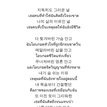
지독히도 그리운 널
เธอคนที่ทำให้ฉันคิดถึงใจจะขาด
나의 삶의 이유인 널
เธอคนที่เป็นเหตุผลให้ฉันยังมีชีวิต
다 찢겨버린 가슴 안고
ฉันโอบกอดหัวใจที่ถูกฉีกจนขาดวิ่น
메말라버린 삶을 안고
โอบกอดชีวิตแห้งเหี่ยว
무너져버린 영혼 안고
และโอบกอดจิตวิญญาณที่พังทลาย
내가 숨 쉬는 이유
เหตุผลที่ฉันยังหายใจอยู่ตอนนี้
내 목숨보다 간절했던
คือภาพของเธอที่เหมือนกับฉัน
또 미친 듯이 그리워한
เธอที่ฉันคิดถึงจนแทบบ้า