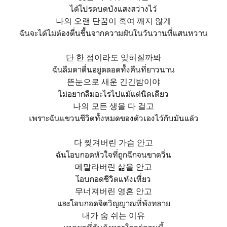
ได้โปรดบดบังแสงสว่างไว้
나의 오랜 단꿈이 혹여 깨지 않게
ฉันจะได้ไม่ต้องตื่นขึ้นจากความฝันในวันวานที่แสนหวาน
단 한 점이라도 잊혀질까봐
ฉันลืมตาตื่นอยู่ตลอดทั้งคืนที่ยาวนาน
뜬눈으로 새운 긴긴밤이야
ไม่อยากลืมอะไรไปแม้แต่นิดเดียว
나의 모든 생을 다 걸고
เพราะฉันแขวนชีวิตทั้งหมดของตัวเองไว้กับมันแล้ว
다 찢겨버린 가슴 안고
ฉันโอบกอดหัวใจที่ถูกฉีกจนขาดวิ่น
메말라버린 삶을 안고
โอบกอดชีวิตแห้งเหี่ยว
무너져버린 영혼 안고
และโอบกอดจิตวิญญาณที่พังทลาย
내가 숨 쉬는 이유