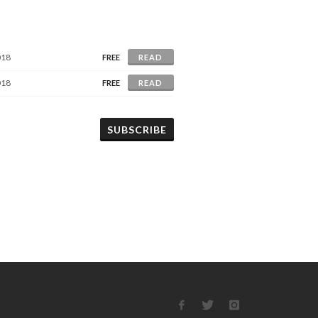
018
FREE
READ
018
FREE
READ
SUBSCRIBE