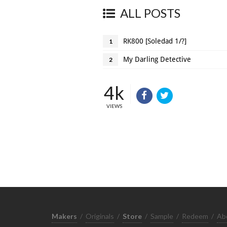
ALL POSTS
RK800 [Soledad 1/?]
1
My Darling Detective
2
4k
VIEWS
Makers
/
Originals
/
Store
/
Sample
/
Redeem
/
Ab