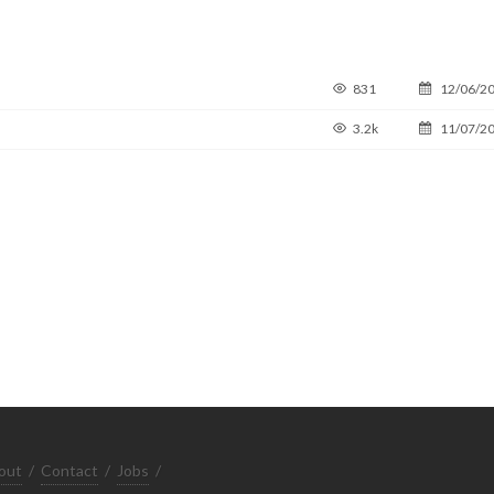
831
12/06/2
3.2k
11/07/2
out
/
Contact
/
Jobs
/