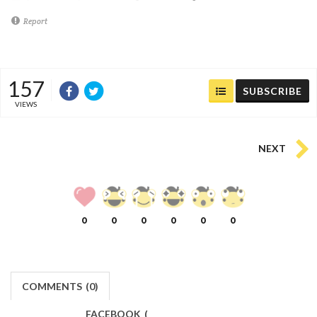
Report
157
SUBSCRIBE
VIEWS
NEXT
0
0
0
0
0
0
COMMENTS
(
0)
FACEBOOK
(