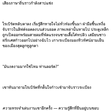
เสียงภาษาถิ่นราวกำลังสาปแช่ง
โรเบิร์ตหลับตาลง เริ่มรู้สึกหายใจไม่ทั่วท้องขึ้นมา
ฝ่ามือชื้นเหงื่อ
จับราวในลิฟต์จอดลงบนส่วนยอด ภาพเหล่านั้นหายไป
ประตูเหล็ก
ถูกเปิดออกพร้อมสายลมที่พัดแรงจนชายเสื้อโค้ทปลิว
เสมียนชาว
ฝรั่งเศสก้าวออกไปอย่างฉับไว เกาะระเบียงมองทิวทัศน์ยามเย็น
ของเมืองสุดลูกหูลูกตา
"มันงดงามมากใช่ไหม ท่านลอร์ด?"
เขาหันมาถามโรเบิร์ตที่กลั้นใจก้าวเข้ามาจับราวระเบียง
ความทรงจำ
เล่นงานเขาอีกครั้ง — ความรู้สึกที่ยืนอยู่บนขอบ