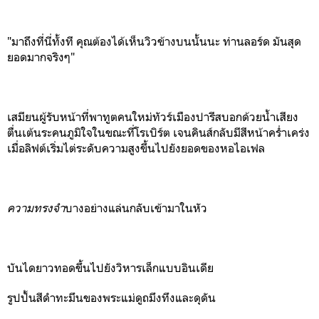
"มาถึงที่นี่ทั้งที คุณต้องได้เห็นวิวข้างบนนั้นนะ ท่านลอร์ด มันสุด
ยอดมากจริงๆ"
เสมียนผู้รับหน้าที่พาทูตคนใหม่ทัวร์เมืองปารีสบอกด้วยน้ำเสียง
ตื่นเต้นระคนภูมิใจ
ในขณะที่โรเบิร์ต เจนคินส์กลับมีสีหน้าคร่ำเคร่ง
เมื่อลิฟต์เริ่มไต่ระดับความสูงขึ้นไปยังยอดของหอไอเฟล
ความทรงจำ
บางอย่างแล่นกลับเข้ามาในหัว
บันไดยาวทอดขึ้นไปยังวิหารเล็กแบบอินเดีย
รูปปั้นสีดำทะมึนของพระแม่ดูถมึงทึงและดุดัน