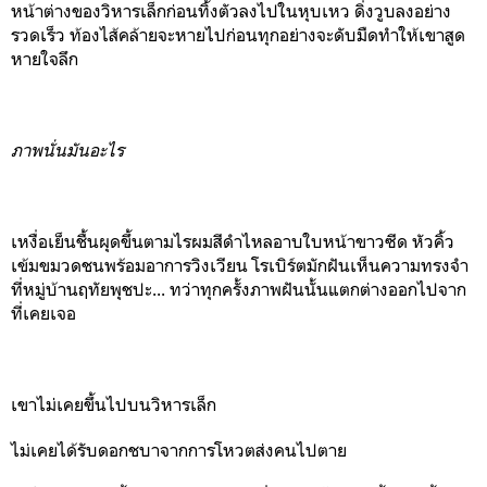
หน้าต่างของวิหารเล็กก่อนทิ้งตัวลงไปในหุบเหว ดิ่งวูบลงอย่าง
รวดเร็ว ท้องไส้คล้ายจะหายไปก่อนทุกอย่างจะดับมืดทำให้เขาสูด
หายใจลึก
ภาพนั่นมันอะไร
เหงื่อเย็นชื้นผุดขึ้นตามไรผมสีดำไหลอาบใบหน้าขาวซีด
หัวคิ้ว
เข้มขมวดชนพร้อมอาการวิงเวียน
โรเบิร์ตมักฝันเห็นความทรงจำ
ที่หมู่บ้านฤทัยพุชปะ...
ทว่าทุกครั้งภาพฝันนั้นแตกต่างออกไปจาก
ที่เคยเจอ
เขาไม่เคยขึ้นไปบนวิหารเล็ก
ไม่เคยได้รับดอกชบาจากการโหวตส่งคนไปตาย