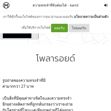
ความทรงจำที่จับต้องได้
–
kartd
เราใช้คุ๊กกี้บนเว็บไซต์ของเรา กรุณาอ่านและยอมรับ
นโยบายความเป็นส่วนตัว
เพื่อใช้บริการเว็บไซต์
ยอมรับ
ไม่ยอมรับ
โพลารอยด์
รูปถ่ายของความทรงจำที่มี
ค่ามากกว่า 27 บาท
เป็นสิ่งที่มีคุณค่าทางจิตใจเเละความทรงจำ
อีกอย่างผลิตภาพที่ถูกกลั่นกรองว่าเราจะถ่าย
กับใครถ่ายที่ไหนเเค่เพียงกดถ่ายก็ได้ออกมา