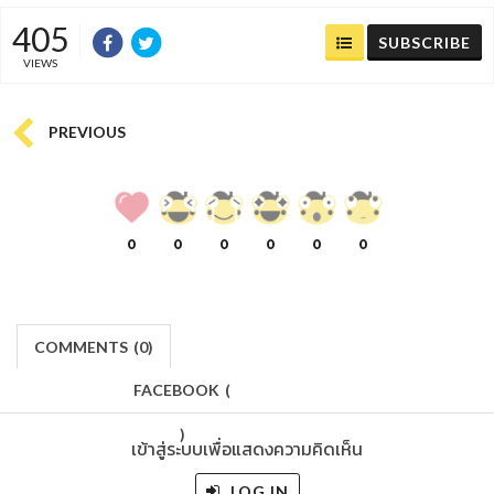
405
SUBSCRIBE
VIEWS
PREVIOUS
0
0
0
0
0
0
COMMENTS
(
0)
FACEBOOK
(
)
เข้าสู่ระบบเพื่อแสดงความคิดเห็น
LOG IN