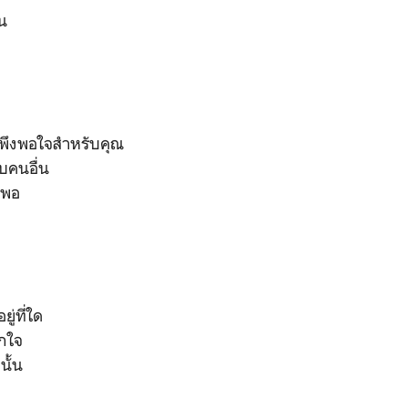
้น
่พึงพอใจสำหรับคุณ
บคนอื่น
นพอ
ู่ที่ใด
ักใจ
นั้น