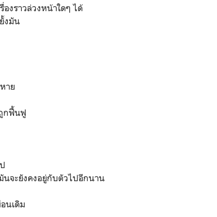
รื่องราวล่วงหน้าใดๆ ได้
ั้งมัน
งหาย
ูกฟื้นฟู
ไป
 มันจะยังคงอยู่กับตัวไปอีกนาน
ือนเดิม