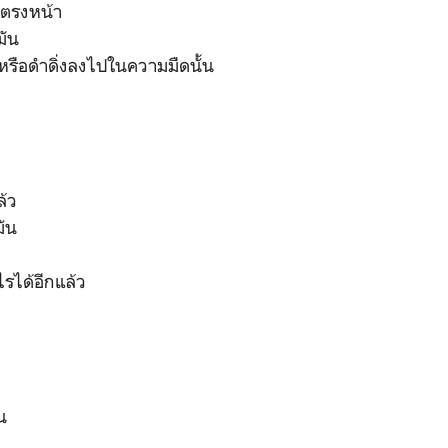
ู่ตรงหน้า
มัน
รือดำดิ่งลงไปในความมืดนั้น
ล้ว
มัน
รได้อีกแล้ว
น