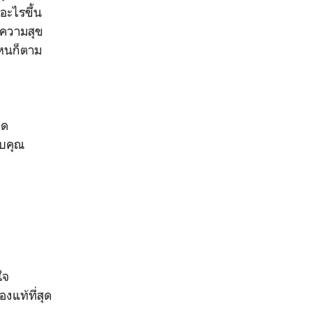
ดอะไรขึ้น
็นความสุข
ไหนก็ตาม
ุด
ับคุณ
ใจ
องแท้ที่สุด