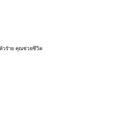
ตัวร้าย คุณช่วยชีวิต