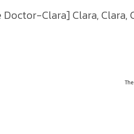
 Doctor-Clara] Clara, Clara, 
The