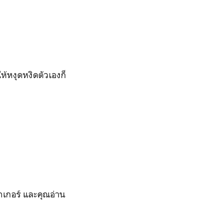
ห้หงุดหงิดตัวเองก็
รกเกอร์ และคุณอ่าน