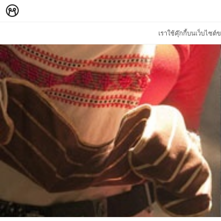
เราใช้คุ๊กกี้บนเว็บไซ