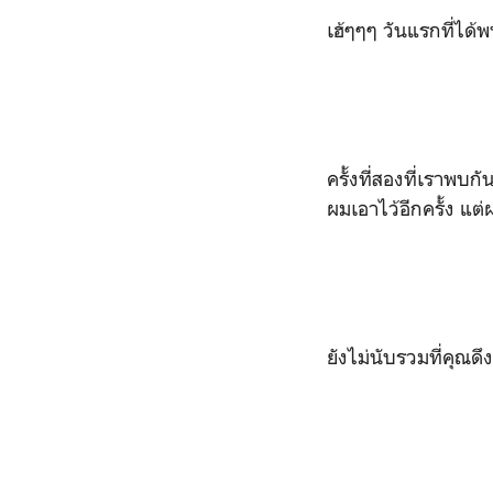
เฮ้ๆๆๆ วันแรกที่ได้
ครั้งที่สองที่เราพบก
ผมเอาไว้อีกครั้ง แต
ยังไม่นับรวมที่คุณ