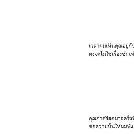
เวลาผมเห็นคุณอยู่กั
คงจะไม่ใช่เรื่องซัก
คุณจำคริสตมาสครั้งท
ข้อความนั้นให้ผมฟัง