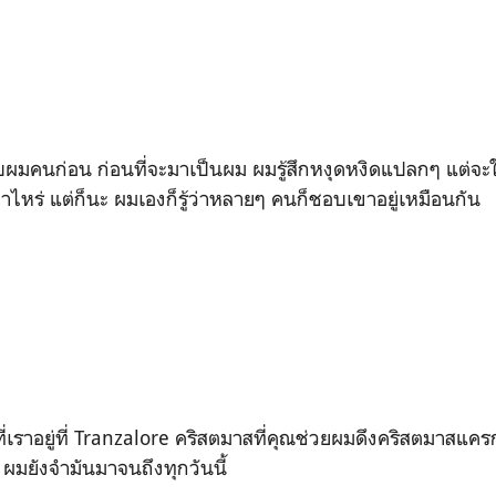
บผมคนก่อน ก่อนที่จะมาเป็นผม ผมรู้สึกหงุดหงิดแปลกๆ แต่จะใ
เท่าไหร่ แต่ก็นะ ผมเองก็รู้ว่าหลายๆ คนก็ชอบเขาอยู่เหมือนกัน
ี่เราอยู่ที่ Tranzalore คริสตมาสที่คุณช่วยผมดึงคริสตมาสแค
 ผมยังจำมันมาจนถึงทุกวันนี้