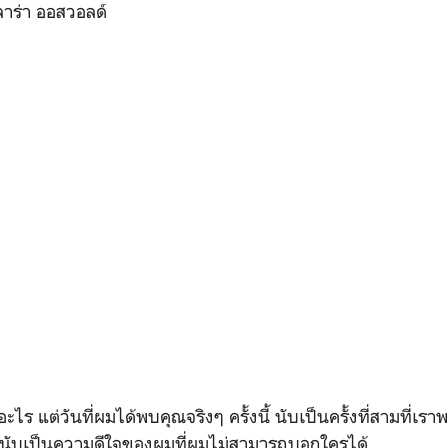
ลาร่า ออสวอลด์
าอะไร แต่วันที่ผมได้พบคุณจริงๆ ครั้งนี้ นับเป็นครั้งที่สามที่เร
งนี้ นับเป็นความดีใจของผมที่ผมไม่สามารถบอกใครได้