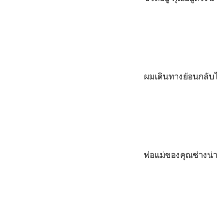
ผมเดินทางย้อนกลับไ
พ่อแม่ของคุณช่างน่