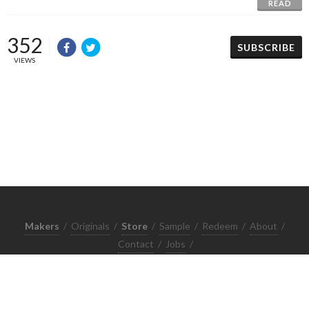
READ
352
SUBSCRIBE
VIEWS
Makers
/
Originals
/
Store
/
Sample
/
Redeem
/
About
/
Contact
/
Jobs
/
Copyrights © 2015 All Rights Reserved by Minimore
ภาพและเนื้อหาในเว็บไซต์นี้เป็นงานมีลิขสิทธิ์ ห้ามทำซ้ำหรือดัดแปลง