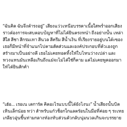
“ฉันคิด ฉันจึงดำรงอยู่” เสียงแว่วเหนือบรรดาเนื้อใสพร่ำออกเสียง
ราวต้องการจะสบตอบปัญหาที่ไม่ได้ยินตรงหน้า ถึงอย่างนั้น เหล่า
สีใส สีชา สีกรมเทา สีนวล สีครีม สีน้ำเงิน ที่เรียงรายอยู่บนโต๊ะของ
เธอก็มีหน้าที่จำแนกไปตามสัดส่วนและองค์ประกอบที่ตัวเองถูก
สร้างมาเป็นอย่างดี เธอไม่เคยทอดทิ้งให้ใบไหนว่างเปล่า และ
หวงแหนมันเหลือเกินถึงแม้จะไม่ได้ใช้ก็ตาม แต่ไม่เคยพูดออกมา
ให้ได้ยินสักคำ
“เฮ้อ... เรอเน เดการ์ต คิดอะไรแบบนี้ได้ยังไงนะ” น้ำเสียงนั้นบิด
เหินเล็กน้อย ทว่า สำหรับแก้วช็อกโกแลตร้อนในมือที่ค่อย ๆ ระเหย
เกลียวอุ่นขึ้นท่ามกลางห้องหับส่วนตัวกลับนุ่มนวลเกินจะบรรยาย