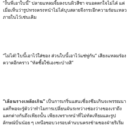
“งั้นพี่เอาใบนี้” ปลายแหลมจิ้มลงบนผิวสีชา จนอดตกใจไม่ได้ แต่
เมื่อเห็นว่ารูปทรงตรงหน้าไม่ได้บุบสลายจึงกระอึกความร้อนเหลว
ภายในไว้เช่นเดิม
“ไม่ได้! ใบนี้เอาไว้ใส่ของ ส่วนใบนี้เอาไว้แช่พู่กัน” เสียงแหลมร้อง
ตวาดอีกคราว “หัดซื้อใช้เองซะบ้างสิ”
เป็นการเกริ่นแสนเซื่องซึมเกินจะพรรณนา
“เลือนรางเหลือเกิน”
แต่ก็พอจะรู้ตัวว่าทำไมการเปลี่ยนผันระหว่างช่องว่างของเราถึง
แตกต่างกันถึงเพียงนั้น เพียงเพราะหน้าที่ไม่ทัดเทียมและรูป
ลักษณ์บิ่นน้อย ๆ เหนือขอบวงรอบด้านบนตรงข้ามของฝ่ายริเริ่ม