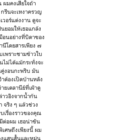
หน ผมคงเสียใจถ้า
ย์ กรีนจะเหงาครวญ
ลิเวอร์แต่งงาน ดูจะ
ฝืนยอมให้เธอแกล้ง
ือนอย่างที่บิดาของ
ถานีโดยสารเพียง ๗
สืบเพราะชามข้าวใบ
ไม่ได้แม้กระทั่งจะ
ู่งอนกะพริบ มัน
จำต้องเปิดบ้านหลัง
ยเดลานีย์ที่เฝ้าดู
ล่าวอิงจากน้ำก้น
า จริง ๆ แล้วช่วง
าบเรื่องราวของคุณ
มีต่อผม เธอน่าขัน
ิเศษถึงเพียงนี้ ผม
างแสนสั้นและหม่น