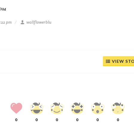
024
6:22 pm
wallflowerblu
VIEW ST
0
0
0
0
0
0