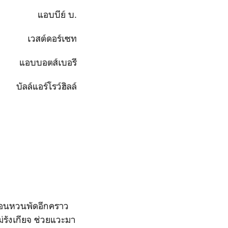
แอบบีย์ บ.
เวสต์ดอร์เซท
แอบบอตส์เบอรี
บัลล์แอร์โรว์ฮิลล์
้อนหวนพัดอีกคราว
ม่รังเกียจ ช่วยแวะมา