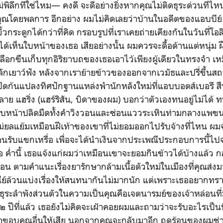
ไม่พิลึกทีใช่ไหม— คงดี จะดีอย่างยิ่งหากคุณไม่ติดธุระด่วนที่ไ
ตัวคุณโดยพลการ อีกอย่าง ผมไม่คิดเลยว่าบ้านในอดีตของแอบบี
ั้วกระดูกได้กว่าที่คิด กรอบรูปที่เราเคยถ่ายเคียงกันในวันที่โอ
ได้เห็นใบหน้าของเธอ เสียอย่างนั้น ผมควรจะดื้อด้านแต่หนุ่ม 
ือกขืนเก็บทุกอิริยาบถของเธอเอาไว้เพียงผู้เดียวในทรงจำ เหม
ักเยาว์ฟัง หลังจากเราย้ายข้าวของออกจากเวมัธและปรี่ขึ้นส
ารปัดก้นแปลงทิศปักฐานแหล่งพำนักหลังใหม่ที่แอบบอตส์เบอรี 
 แฮริ่ง (แฮร์ริสัน, บิดาของผม) บอกว่าตัวเองทนอยู่ไม่ได้ ทน
ใบหน้าปลิดมืดทั้งคำวิงวอนและซ่อนแววระเหินท่ามกลางแพขนค
ม่ยลแย้มเหมือนฝีเท้าของเขาที่ไม่ยอมออกไปรับจ้างที่ไหน ผม
้อนรับแขกเหรื่อ เพื่อจะได้นำเงินจากประเพณีประกอบการนี้ไปจ่า
 ค่ำนี้ เธอแจ้งแก่ผมว่าเหมือนเขาจะยอมกินข้าวได้บ้างแล้ว ก
่อน ตามคำแนะเรื่องยารักษากล้ามเนื้อตัวใหม่ในเมืองที่คุณส่งม
ย์ล้วนแบ่งเรื่องให้สนทนากันไม่มากนัก แต่เพราะเธออยากทร
ธุระลำพังส่วนตัวในความเป็นคุณคือเจตนารมย์ของเจ้าหล่อนที่
ิง ๒ ปีที่แล้ว เธอยังไม่คิดจะเฝ้าคอยผมและถามว่าจะรับอะไรเป็นพ
ำขอบคุณอื่นให้เสีย นอกจากคุณจะกลับมาอีก ฤดูร้อนของผมช่