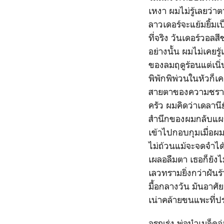
เหงา ผมไม่รู้เลยว่าต
ลาวเดอร์จะแย้มยิ้ม
ที่จริง วันเดอร์วอลส
อย่างนั้น ผมไม่เคย
ของลมฤดูร้อนแต่เนิ
พิพักพิพ่วนในหัวก็เ
สายตาของความชราแห
ครัว ผมคิดว่าเดลานี
สำนึกของผมกลับแผกถ
เข้าไปกอบกุมเมื่อผม
ไม่ถ้วนแม้จะจดจำได้เ
เผลอลืมตา เธอก็ยังไ
เลวทรามยิ่งกว่าฝันร
มื้อกลางวัน มันอาศ
เน่าคล้ายขนแพะที่ปร
อรุณรุ่ง พ่อนำเมล็