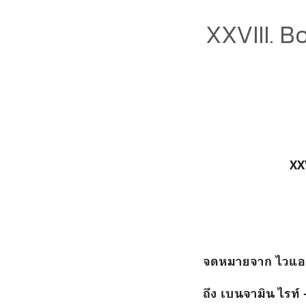
XXVIII. 
XX
จดหมายจาก ไวแอตต
ถึง เบนจามิน ไรท