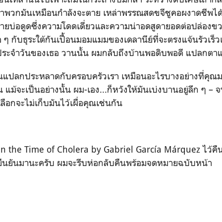
่าพวกมันเหมือนกำลังจะตาย เหล่าพรรณสดขจีชูคอผงาดชีพได้ไม
 คล้ายบ่อดูดซึ่งความโดดเดี่ยวและความน่าอดสูดายอดต่อปล่อ
 ๆ กับธุระใต้กันเปื้อนมอมแมมของเดลานีย์ที่จะตรงแจ้นรัวเร็ว
ยงประจำวันของเธอ วานนั้น ผมกลับถึงบ้านพอดิบพอดี แปลกตา
นแปลกประหลาดกับครอบครัวเรา เหมือนอะไรบางอย่างที่คุณ
 แม้จะเป็นอย่างนั้น ผม-เอง...ก็หวังให้มันเบ่งบานอยู่ลึก ๆ – 
ลือกจะไม่เก็บมันไว้เผื่อคุณเช่นกัน
in the Time of Cholera by Gabriel García Márquez ไว้คื
ู่ยืนยันมานะครับ ผมจะรีบห่อกลับคืนพร้อมจดหมายฉบับหน้า