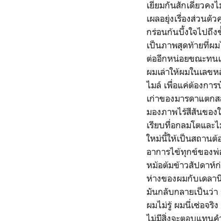
เยี่ยมกันสักเดี๋ยวคง
เผลอยุ่งเรื่องส่วน
กร่อนก้นบึ้งใจไปถึงข
เป็นภาพสุดท้ายที่ผม
ต่ออีกหน่อยขณะทนเล
ผมเล่าให้ผมในเลขหล
ไมล์ เพื่อแค่ต้องก
เก่าของมารดาแตกสลาย
มองภาพไร้สีสันของ
เรียบทื่อกลมโตและไ
ใหม่นี้ให้เป็นสถานต
อาการไข้ทุกข์ของพ่อ
หม้อต้มข้าวสัปดาห์ก
ห่างของผมกับเดลานี
มันกลับกลายเป็นว่า 
ผมไม่รู้ ผมนี่เซ่อจร
ไม่มีสิ่งจะตอบแทนค