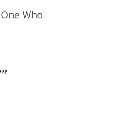
e One Who
way