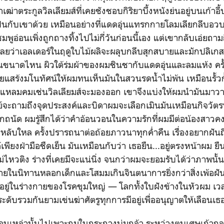
าเฒ่าตระกูลวิลเลียมส์ที่เคยชังชอบกิริยาบึ้งหนังย่นอยู่บนเก้า
เป็นกับเขาด้วย เหมือนอย่างที่แดดอุ่นแทรกกายโลมเลียกลีบ
ีชมพูอ่อนเพิ่งถูกถางทิ้งไปไม่กี่วันก่อนนี้เอง แต่เขากลับเอ่ยถา
รู้เลยว่าเอลเดอร์ในฤดูใบไม้ผลิจะผลุบกลีบสุกสบายและมักปลิ
่นขนาดไหน ผิวใต้ร่มผ้าของผมชินชากับแดดอุ่นและลมแห้ง ครั
คยแสร้งมโนทัศน์ให้ผมทนเห็นมันในสวนรดน้ำไม่พ้น เหมือนรั้วกั้
ลมคมเช่นวิลเลียมส์จะมองออก เขาจึงแบ่งให้ผมนำมันมาวา
ย์จะถามถึงจุดประสงค์และบิดาผมจะเลือกเมินมันเหมือนกิจวัตรท
นัด ผมรู้สึกได้ว่าคำอ้อนวอนในความรักที่ผมมีต่อน้องสาวคงจ
หลับใหล ครั้งปรารถนาต่อถ้อยภาวนาทุกค่ำคืน เรื่องอยากฝันถ
พียงฝ่ามือชืดเย็น มันเหมือนกับว่า เธอยืน...อยู่ตรงหน้าผม ยืน
ม่ไหวติง ร่างที่เคยมีจะแน่นิ่ง จนกว่าผมจะยอมรับได้ว่าภาพนั้
้ายในนิทานหลอกเด็กและโสมมเกินจินตนาการยิ่งกว่าสิ่งเพ้อฝั
ัยอยู่ในร่างกายของโรคขุมใหญ่ — โลกทั้งใบฝังข้างในหัวผม เว
ะดับรวมกันยามเข่นฆ่าศัตรูทุกการมีอยู่เพื่ออนุญาตให้เลือนเธอส
ดอ่อนเหล่านั้นไปเพาะถมในกระถางบ่มกล้า ระหว่างตบเศษเถ้ากล