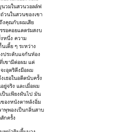
อี้บุนวมในสวนวอลล์ฟ
อวบถ้วนในสวนของเขา
มถึงคุณกับผมเสีย
เกสรรอคอยแดดร่มสงบ
้งหนึ่ง ความ
นเตี้ย ๆ ระหว่าง
งประดับแจกันห้อง
ี่เขามีต่อผม แต่
ะอุตริดึงมือผม
ึงเธอในอดีตนับครั้ง
อยู่จริง และเมื่อผม
นเป็นเพียงฝันไป มัน
นของหนังตาหลังอิ่ม
ลาพุพองเป็นกลิ่นสาบ
ักครั้ง
บหน้าดินตื้นบาง