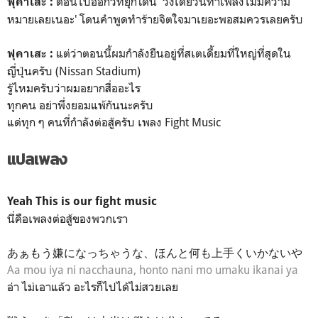
ตอนไปออกวิทยุก็โดน 'วงเดี๋ยวนี้ทำเพลงไม่มีความ
ฟุคาเสะ :
หมายเลยเนอะ' โดนคำพูดทำร้ายจิตใจมาเยอะพอสมควรเลยครับ
แต่ว่าตอนนี้ผมกำลังยืนอยู่ที่สเตเดี้ยมที่ใหญ่ที่สุดใน
ฟุคาเสะ :
ญี่ปุ่นครับ (Nissan Stadium)
รู้ไหมครับว่าผมอยากสื่ออะไร
ทุกคน อย่าพึ่งยอมแพ้กันนะครับ
แด่ทุก ๆ คนที่กำลังต่อสู้ครับ เพลง Fight Music
แปลเพลง
Yeah This is our fight music
นี่คือเพลงต่อสู้ของพวกเรา
あぁもう嫌になっちゃうな、ほんと何も上手くいかないや
Aa mou iya ni nacchauna, honto nani mo umaku ikanai ya
อ่า ไม่เอาแล้ว อะไรก็ไปได้ไม่สวยเลย