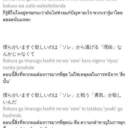
bokura wa zutto wakatteitanda
ก็รู้ดีในใจอยู่หรอกนะว่ามันไม่ช่วยแก้ปัญหาอะไร พวกเรารู้มาโดย
ตลอดนั่นแหละ
僕らがいますぐ欲しいのは「ソレ」から逃げる「理由」な
んかじゃなくて
Bokura ga imasugu hoshii no wa 'sore' kara nigeru 'riyuu'
nanka janakute
ตอนนี้สิ่งที่พวกผมต้องการมากที่สุด ไม่ใช่เหตุผลในการหนีจาก 'สิ่ง
นั้น'
僕らがいますぐ欲しいのは「ソレ」と戦う「勇気」が欲し
いんだ
Bokura ga imasugu hoshii no wa 'sore' to tatakau 'yuuki' ga
hoshinda
ตอนนี้สิ่งที่พวกผมต้องการมากที่สุดน่ะ คือ ความกล้าหาญในการลุก