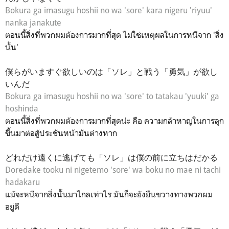
Bokura ga imasugu hoshii no wa 'sore' kara nigeru 'riyuu'
nanka janakute
ตอนนี้สิ่งที่พวกผมต้องการมากที่สุด ไม่ใช่เหตุผลในการหนีจาก 'สิ่ง
นั้น'
僕らがいますぐ欲しいのは「ソレ」と戦う「勇気」が欲し
いんだ
Bokura ga imasugu hoshii no wa 'sore' to tatakau 'yuuki' ga
hoshinda
ตอนนี้สิ่งที่พวกผมต้องการมากที่สุดน่ะ คือ ความกล้าหาญในการลุก
ขึ้นมาต่อสู้ประชันหน้ามันต่างหาก
どれだけ遠くに逃げても「ソレ」は僕の前に立ちはだかる
Doredake tooku ni nigetemo 'sore' wa boku no mae ni tachi
hadakaru
แม้จะหนีจากสิ่งนั้นมาไกลเท่าไร มันก็จะยังยืนขวางทางพวกผม
อยู่ดี