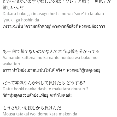
だから僕がいますぐ欲しいのは「ソレ」と戦う「勇気」が
欲しいんだ
Dakara boku ga imasugu hoshii no wa 'sore' to tatakau
'yuuki' ga hoshin da
เพราะฉะนั้น 'ความกล้าหาญ' ต่างหากคือสิ่งที่พวกผมต้องการ
あー 何で勝てないのかなんて本当は僕も分かってる
Aa nande kattenai no ka nante hontou wa boku mo
wakatteru
อาาา ทำไมยังเอาชนะมันไม่ได้ จริง ๆ พวกผมก็รู้เหตุผลอยู่
だって本気なんか出して負けたら どうする?
Datte honki nanka dashite maketara dousuru?
ก็ถ้าทุ่มสุดแรงแล้วยังแพ้อยู่ จะทำไงต่อล่ะ
もうさ戦いを挑むから負けんだ
Mousa tatakai wo idomu kara maken da