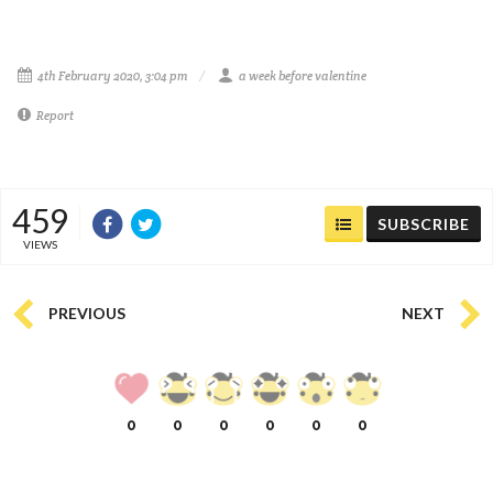
4th February 2020, 3:04 pm
a week before valentine
Report
459
SUBSCRIBE
VIEWS
PREVIOUS
NEXT
0
0
0
0
0
0