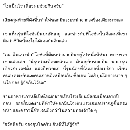
"ไม่เป็นไร เดี๋ยวผมช่วยกินครับ"
เสียงสุดท้ายที่ดังขึ้นทำให้ซอกมินเงยหน้าจากเครื่องเคียงมามอง
เขาเห็นรุ่นพี่โจชัวยืนบ่นมินกยู และข้างกับพี่โจชัวนั้นคือคนที่เขา
คิดว่าชีวิตนี้คงไม่ได้เจอกันอีกแล้ว
"เออ ลืมแนะนำ" โจชัวที่ดีดหน้าผากมินกยูไปหนึ่งทีหันมาทางพวก
เขาแล้วเอ่ย "นี่รุ่นน้องที่คณะฉันเอง มินกยูกับซอกมิน น่าจะรุ่น
เดียวกับเจฟมั้ง แล้วก็พวกแก นี่รุ่นน้องที่ฉันเจอที่อเมริกา เรียน
คนละคณะกันแต่คนเกาหลีเหมือนกัน ชื่อเจฟ ไม่สิ ยุนโอต่างหาก ยุ
นโอ จอง รู้จักกันไว้นะ"
ร้านอาหารเกาหลีเปิดใหม่กลายเป็นโรงเรียนมัธยมเมื่อหลายปี
ก่อน รอยยิ้มงดงามที่ทำให้ซอกมินใจเต้นแรงเสมอปรากฏขึ้นตรง
หน้า และคราวนี้ชัดเจนยิ่งกว่าในความทรงจำใด ๆ
"สวัสดีครับ จองยุนโอครับ ยินดีที่ได้รู้จัก"