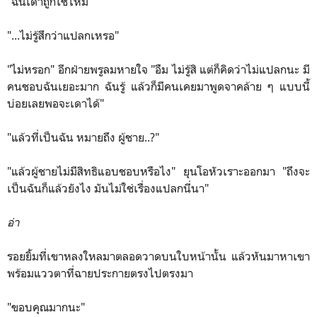
"ฉันเดาถูกใช่ไหม"
"...ไม่รู้สึกว่าแปลกเหรอ"
"ไม่หรอก" อีกฝ่ายพรูลมหายใจ "อืม ไม่รู้สิ แต่ก็คิดว่าไม่แปลกนะ มี
คนชอบฉันเยอะมาก ฉันรู้ แล้วก็มีคนเคยมาพูดจาคล้าย ๆ แบบนี้
บ่อยเลยพอจะเดาได้"
"แล้วที่เป็นฉัน หมายถึง ผู้ชาย..?"
"แล้วผู้ชายไม่มีสิทธิแอบชอบหรือไง" ยุนโอหัวเราะออกมา "ถึงจะ
เป็นฉันก็แล้วยังไง มันไม่ใช่เรื่องแปลกนี่นา"
อ่า
รอยยิ้มที่เขาหลงใหลมาตลอดวาดบนใบหน้านั้น แล้วหันมาหาเขา
พร้อมแววตาที่ฉายประกายตรงไปตรงมา
"ขอบคุณมากนะ"