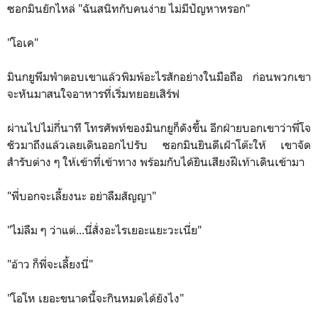
ซอกมินยักไหล่ "ฉันสนิทกับคนง่าย ไม่มีปัญหาหรอก"
"โอเค"
มินกยูพึมพำตอบเขาแล้วพิมพ์อะไรสักอย่างในมือถือ ก่อนพวกเขา
จะหันมาสนใจอาหารที่เริ่มทยอยเสิร์ฟ
ผ่านไปไม่กี่นาที โทรศัพท์ของมินกยูก็ดังขึ้น อีกฝ่ายบอกเขาว่าพี่โจ
ชัวมาถึงแล้วเลยเดินออกไปรับ ซอกมินยินดีเฝ้าโต๊ะให้ เขาจัด
สำรับต่าง ๆ ให้เข้าที่เข้าทาง พร้อมกับได้ยินเสียงฝีเท้าเดินเข้ามา
"พี่บอกจะเลี้ยงนะ อย่าลืมสัญญา"
"ไม่ลืม ๆ ว่าแต่...นี่สั่งอะไรเยอะแยะวะเนี่ย"
"อ้าว ก็พี่จะเลี้ยงนี่"
"โอโห เยอะขนาดนี้จะกินหมดได้ยังไง"