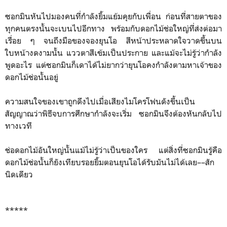
ซอกมินหันไปมองคนที่กำลังยิ้มแย้มคุยกับเพื่อน ก่อนที่สายตาของ
ทุกคนตรงนั้นจะเบนไปอีกทาง พร้อมกับดอกไม้ช่อใหญ่ที่ส่งต่อมา
เรื่อย ๆ จนถึงมือของจองยุนโอ สีหน้าประหลาดใจวาดขึ้นบน
ใบหน้างดงามนั้น แววตาสีเข้มเป็นประกาย และแม้จะไม่รู้ว่ากำลัง
พูดอะไร แต่ซอกมินก็เดาได้ไม่ยากว่ายุนโอคงกำลังตามหาเจ้าของ
ดอกไม้ช่อนั้นอยู่
ความสนใจของเขาถูกดึงไปเมื่อเสียงไมโครโฟนดังขึ้นเป็น
สัญญาณว่าพิธีจบการศึกษากำลังจะเริ่ม ซอกมินจึงต้องหันกลับไป
ทางเวที
ช่อดอกไม้อันใหญ่นั้นแม้ไม่รู้ว่าเป็นของใคร แต่สิ่งที่ซอกมินรู้คือ
ดอกไม้ช่อนั้นก็ยังเทียบรอยยิ้มตอนยุนโอได้รับมันไม่ได้เลย––สัก
นิดเดียว
*****