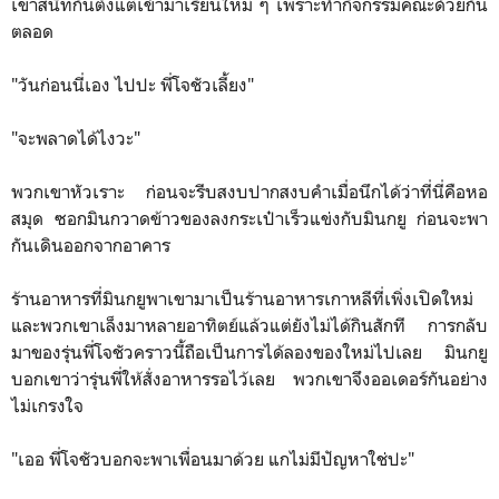
เขาสนิทกันตั้งแต่เข้ามาเรียนใหม่ ๆ เพราะทำกิจกรรมคณะด้วยกัน
ตลอด
"วันก่อนนี่เอง ไปปะ พี่โจชัวเลี้ยง"
"จะพลาดได้ไงวะ"
พวกเขาหัวเราะ ก่อนจะรีบสงบปากสงบคำเมื่อนึกได้ว่าที่นี่คือหอ
สมุด ซอกมินกวาดข้าวของลงกระเป๋าเร็วแข่งกับมินกยู ก่อนจะพา
กันเดินออกจากอาคาร
ร้านอาหารที่มินกยูพาเขามาเป็นร้านอาหารเกาหลีที่เพิ่งเปิดใหม่
และพวกเขาเล็งมาหลายอาทิตย์แล้วแต่ยังไม่ได้กินสักที การกลับ
มาของรุ่นพี่โจชัวคราวนี้ถือเป็นการได้ลองของใหม่ไปเลย มินกยู
บอกเขาว่ารุ่นพี่ให้สั่งอาหารรอไว้เลย พวกเขาจึงออเดอร์กันอย่าง
ไม่เกรงใจ
"เออ พี่โจชัวบอกจะพาเพื่อนมาด้วย แกไม่มีปัญหาใช่ปะ"