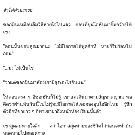
จำได้ด้วยเหรอ
ซอกมินเหมือนลืมวิธีหายใจไปแล้ว ตอนที่ยุนโอหันมายิ้มกว้างให้
เขา
"ตอนนั้นขอบคุณมากนะ ไม่มีโอกาสได้พูดสักที นายก็รีบร้อนไป
ก่อน"
"...มะ ไม่เป็นไร"
"ว่าแต่ซอกมินมาห้องเรามีธุระอะไรกันแน่"
ให้ตอบตรง ๆ อีซอกมินก็ไม่รู้ เขาแค่เดินมาตามสัญชาตญาณ พอ
คิดว่าผ่านพ้นวันนี้ไปไม่รู้จะมีโอกาสได้เจอจองยุนโออีกไหม รู้สึก
ตัวอีกทีขายาว ๆ ก็พาเขามาถึงหน้าห้องเรียนนี้แล้ว
เขาสูดลมหายใจลึก คว้าโอกาสสุดท้ายของชีวิตไว้ก่อนจะทำมัน
หลุดหายไปตลอดกาล