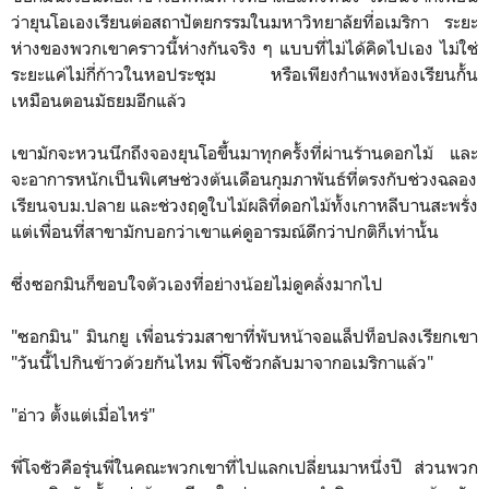
ว่ายุนโอเองเรียนต่อสถาปัตยกรรมในมหาวิทยาลัยที่อเมริกา ระยะ
ห่างของพวกเขาคราวนี้ห่างกันจริง ๆ แบบที่ไม่ได้คิดไปเอง ไม่ใช่
ระยะแค่ไม่กี่ก้าวในหอประชุม หรือเพียงกำแพงห้องเรียนกั้น
เหมือนตอนมัธยมอีกแล้ว
เขามักจะหวนนึกถึงจองยุนโอขึ้นมาทุกครั้งที่ผ่านร้านดอกไม้ และ
จะอาการหนักเป็นพิเศษช่วงต้นเดือนกุมภาพันธ์ที่ตรงกับช่วงฉลอง
เรียนจบม.ปลาย และช่วงฤดูใบไม้ผลิที่ดอกไม้ทั้งเกาหลีบานสะพรั่ง
แต่เพื่อนที่สาขามักบอกว่าเขาแค่ดูอารมณ์ดีกว่าปกติก็เท่านั้น
ซึ่งซอกมินก็ขอบใจตัวเองที่อย่างน้อยไม่ดูคลั่งมากไป
"ซอกมิน" มินกยู เพื่อนร่วมสาขาที่พับหน้าจอแล็ปท็อปลงเรียกเขา
"วันนี้ไปกินข้าวด้วยกันไหม พี่โจชัวกลับมาจากอเมริกาแล้ว"
"อ่าว ตั้งแต่เมื่อไหร่"
พี่โจชัวคือรุ่นพี่ในคณะพวกเขาที่ไปแลกเปลี่ยนมาหนึ่งปี ส่วนพวก