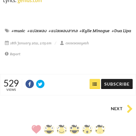
Lyrics:
genius.com
#music
#แปลเพลง
#แปลเพลงสากล
#Kylie Minogue
#Dua Lipa
18th January 2021, 2:05 am
cocococoayeah
Report
529
SUBSCRIBE
VIEWS
NEXT