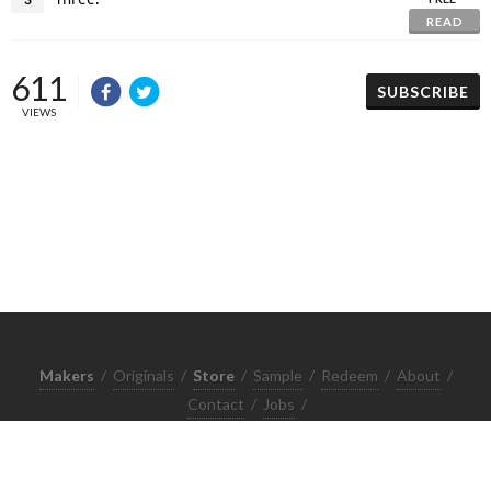
READ
611
SUBSCRIBE
VIEWS
Makers
/
Originals
/
Store
/
Sample
/
Redeem
/
About
/
Contact
/
Jobs
/
Copyrights © 2015 All Rights Reserved by Minimore
ภาพและเนื้อหาในเว็บไซต์นี้เป็นงานมีลิขสิทธิ์ ห้ามทำซ้ำหรือดัดแปลง