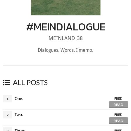
#MEINDIALOGUE
MEINLAND_38
Dialogues. Words. I memo.
ALL POSTS
One.
1
FREE
READ
Two.
2
FREE
READ
Three.
3
FREE