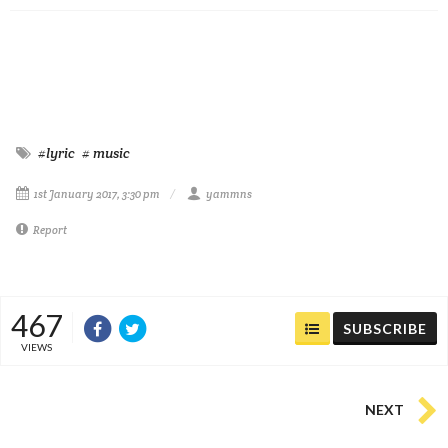
#lyric
# music
1st January 2017, 3:30 pm
yammns
Report
467
SUBSCRIBE
VIEWS
NEXT