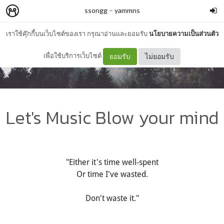
ssongg
–
yammns
เราใช้คุ๊กกี้บนเว็บไซต์ของเรา กรุณาอ่านและยอมรับ
นโยบายความเป็นส่วนตัว
เพื่อใช้บริการเว็บไซต์
ยอมรับ
ไม่ยอมรับ
Let's Music Blow your mind
"Either it's time well-spent
Or time I've wasted.
Don't waste it."