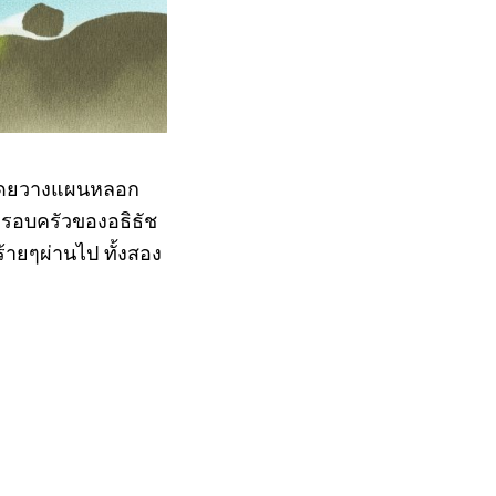
ง โดยวางแผนหลอก
ครอบครัวของอธิธัช
ร้ายๆผ่านไป ทั้งสอง