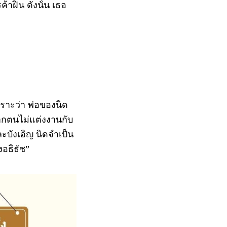
าฝิ่น ดังนั้น เธอ
ราะว่า พ่อของนิด
หากตนไม่แต่งงานกับ
ะบังเอิญ นิดจำเป็น
อธิธัช”