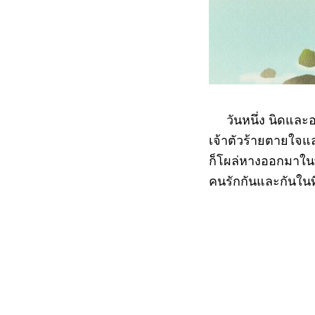
วันหนึ่ง นิดและอธ
เจ้าตัวร้ายตายใจแ
ก็โผล่หางออกมาในที
คนรักกันและกันในที