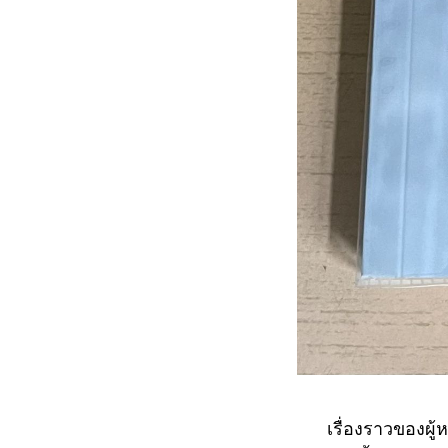
เรื่องราวของผู้หญิงท