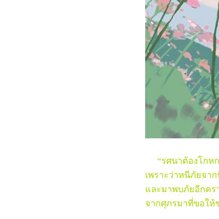
“รศนาต้องโกหกเรื
เพราะว่าหนีภัยจาก
และมาพบภัยอีกคร
จากศุภรมาที่ขอให้ช