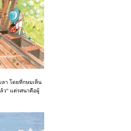
มลา โดยที่กษมเห็น
้ว” แต่รศนาคือผู้