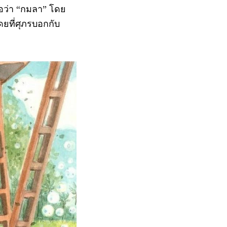
่อว่า “กมลา” โดย
ดยที่ศุภรบอกกับ