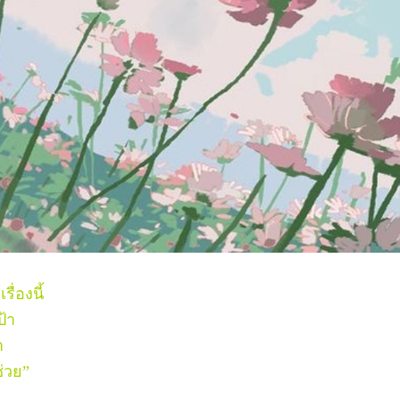
่องนี้
ป้า
า
่วย”