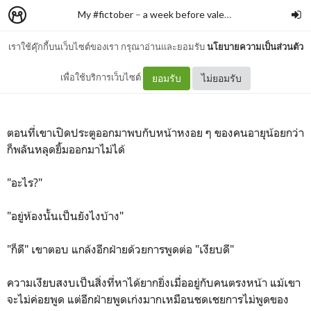
My #fictober
–
a week before valentine
เราใช้คุ๊กกี้บนเว็บไซต์ของเรา กรุณาอ่านและยอมรับ
นโยบายความเป็นส่วนตัว
Day 10 - Miss You
เพื่อใช้บริการเว็บไซต์
ยอมรับ
ไม่ยอมรับ
ตอนที่เขาเปิดประตูออกมาพบกับหน้าหงอย ๆ ของคนอายุน้อยกว่า
ก็พลันหลุดยิ้มออกมาไม่ได้
"อะไร?"
"อยู่ห้องนั้นเป็นยังไงบ้าง"
"ก็ดี" เขาตอบ แกล้งอีกฝ่ายด้วยการพูดต่อ "เงียบดี"
ความเงียบสงบเป็นสิ่งที่หาได้ยากยิ่งเมื่ออยู่กับคนตรงหน้า แม้เขา
จะไม่ค่อยพูด แต่อีกฝ่ายพูดเก่งมากเหมือนชดเชยการไม่พูดของ