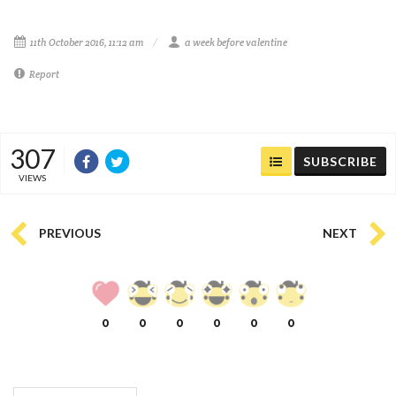
11th October 2016, 11:12 am
a week before valentine
Report
307
SUBSCRIBE
VIEWS
PREVIOUS
NEXT
0
0
0
0
0
0