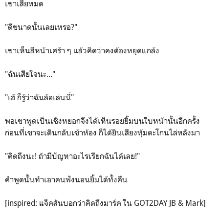
เขาเสียหมด
"ดีขนาดนั้นเลยเหรอ?"
เขาเห็นสีหน้าเศร้า ๆ แล้วคิดว่าคงต้องหยุดแกล้ง
"ฉันเสียใจนะ..."
"เฮ้ ก็รู้ว่าฉันล้อเล่นนี่"
พอเขาพูดเป็นเชิงหยอกจึงได้เห็นรอยยิ้มบนใบหน้านั้นอีกครั้ง
ก่อนที่เขาจะเดินกลับเข้าห้อง ก็ได้ยินเสียงทุ้มตะโกนไล่หลังมา
"คิดถึงนะ! ถ้ามีปัญหาอะไรเรียกฉันได้เลย!"
คำพูดนั้นทำเอาคนฟังนอนยิ้มได้ทั้งคืน
[inspired: แจ็คสันบอกว่าคิดถึงมาร์ค ใน GOT2DAY JB & Mark]