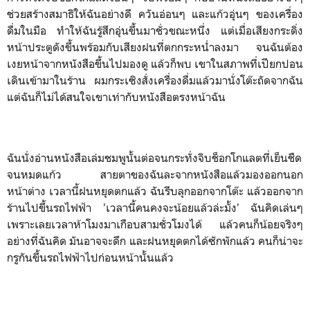
ช่วยสร้างสมาธิให้ฉันอย่างดี ควันอ่อนๆ และแก้วอุ่นๆ ของเครื่อง
ดื่มในมือ ทำให้ฉันรู้สึกอุ่นขึ้นมาชั่วขณะหนึ่ง แต่เมื่อเสียงกระดิ่ง
หน้าประตูดังขึ้นพร้อมกับเสียงฝนที่ตกกระหน่ำลงมา จนฉันต้อง
เงยหน้าจากหนังสือขึ้นไปมองดู แล้วก็พบ เขาในสภาพที่เปียกปอน
เดินเข้ามาในร้าน ผมกระเซิงสั่งเครื่องดื่มแล้วมานั่งโต๊ะถัดจากฉัน
แต่ฉันก็ไม่ได้สนใจเขาเท่ากับหนังสือตรงหน้าฉัน
ฉันนั่งอ่านหนังสือเล่มชมพูนั้นต่อจนกระทั่งจิบช็อกโกแลตที่เย็นชืด
จนหมดแก้ว สายตาของฉันละจากหนังสือแล้วมองออกนอก
หน้าต่าง เวลานี้ฝนหยุดตกแล้ว ฉันรีบลุกออกจากโต๊ะ แล้วออกจาก
ร้านไปขึ้นรถไฟฟ้า 'เวลานี้คนคงจะน้อยแล้วล่ะมั้ง' ฉันคิดเล่นๆ
เพราะเลยเวลาห้าโมงมาเกือบสามชั่วโมงได้ แล้วคนก็น้อยจริงๆ
อย่างที่ฉันคิด มันอาจจะดึก และฝนหยุดตกได้ซักพักแล้ว คนก็น่าจะ
กรูกันขึ้นรถไฟฟ้าไปก่อนหน้านั้นแล้ว