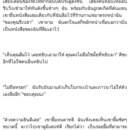
เสียงเตือนของรถไฟฟ้าก่อนปิดประตูดังขึ้น เสียงคนหอบเหมือน
รีบวิ่งเข้ามาให้ทันดังขึ้นข้างๆ ฉัน พร้อมกับฉันถูกสะกิดที่ต้นแขน
เขายื่นหนังสือเล่มเดียวกับที่ฉันลืมไว้ที่ร้านกาแฟมาตรงหน้าฉัน
“ของคุณรึเปล่า” เขาถาม ฉันตกใจแต่ก็พยักหน้าเพื่อบอกว่านั่น
เป็นหนังสือของฉันที่ลืมเอาไว้
“เห็นคุณลืมไว้ เลยหยิบเอามาให้ คุณคงไม่ถือใช่มั้ยที่หยิบมา” ดีซะ
อีกที่ไม่ใช่คนอื่นหยิบไป
“ไม่ถือหรอก” ฉันรับมันมาแล้วเก็บในกระเป๋าและภาวนาไม่ให้ตัว
เองลืมอีก “ขอบคุณนะ”
“ด้วยความยินดีเลย” เขายิ้มจนตาหยี ฉันเพิ่งเคยเห็นเขายิ้มชัดๆ
ขนาดนี้ จะว่าไปเขาดูมีเสน่ห์ดี เรียกได้ว่า เป็นรอยยิ้มที่สามารถ