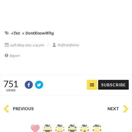
#Tez
# DontKnowWhy
24th May 2017, 2:32 pm
thefirstofmine
Report
751
SUBSCRIBE
VIEWS
PREVIOUS
NEXT