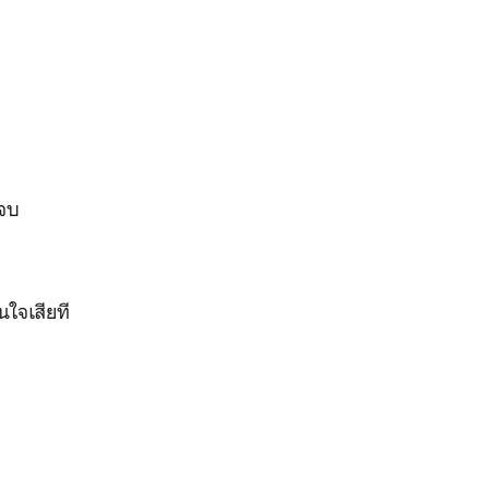
ดจบ
นใจเสียที