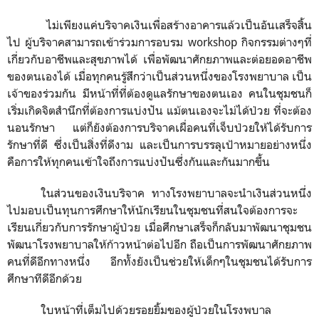
ไม่เพียงแค่บริจาคเงินเพื่อสร้างอาคารแล้วเป็นอันเสร็จสิ้น
ไป
ผู้บริจาคสามารถเข้าร่วมการอบรม
workshop
กิจกรรมต่างๆที่
เกี่ยวกับอาชีพและสุขภาพได้
เพื่อพัฒนาศักยภาพและต่อยอดอาชีพ
ของตนเองได้
เมื่อทุกคนรู้สึกว่าเป็นส่วนหนึ่งของโรงพยาบาล
เป็น
เจ้าของร่วมกัน
มีหน้าที่ที่ต้องดูแลรักษาของตนเอง
คนในชุมชนก็
เริ่มเกิดจิตสำนึกที่ต้องการแบ่งปัน
แม้ตนเองจะไม่ได้ป่วย
ที่จะต้อง
นอนรักษา
แต่ก็ยังต้องการบริจาคเผื่อคนที่เจ็บป่วยให้ได้รับการ
รักษาที่ดี
ซึ่งเป็นสิ่งที่ดีงาม
และเป็นการบรรลุเป้าหมายอย่างหนึ่ง
คือการให้ทุกคนเข้าใจถึงการแบ่งปันซึ่งกันและกันมากขึ้น
ในส่วนของเงินบริจาค
ทางโรงพยาบาลจะนำเงินส่วนหนึ่ง
ไปมอบเป็นทุนการศึกษาให้นักเรียนในชุมชนที่สนใจต้องการจะ
เรียนเกี่ยวกับการรักษาผู้ป่วย
เมื่อศึกษาเสร็จก็กลับมาพัฒนาชุมชน
พัฒนาโรงพยาบาลให้ก้าวหน้าต่อไปอีก
ถือเป็นการพัฒนาศักยภาพ
คนที่ดีอีกทางหนึ่ง
อีกทั้งยังเป็นช่วยให้เด็กๆในชุมชนได้รับการ
ศึกษาทีดีอีกด้วย
ใบหน้าที่เต็มไปด้วยรอยยิ้มของผู้ป่วยในโรงพบาล