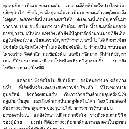
ทุกคนก็ต่างเป็นเจ้าของร่วมกัน
เราต่างมีสิทธิที่จะใช้ประโยชน์จา
กสิ่งๆนั้นได้
ซึ่งปัญหามีอยู่ว่าเมื่อเราเป็นเจ้าของแล้วเหตุใดเราจึง
ไม่ดูแลและรักษาสิ่งที่เป็นของเราให้ดี
ดังอย่างที่เกิดปัญหาขึ้นมา
มากมาย
เช่น
ขับขี่บนทางเท้า
ลักขโมยเสาไฟ
ทิ้งขยะเกลื่อนกลาด
อาชญกรรม
เป็นต้น
แท้จริงแล้วยังมีปัญหาอีกจำนวนมากที่ยังเกิด
อยู่ในสังคมไทย
เพียงแต่ว่าปัญหาที่ว่ามาเหล่านี้
ไม่ได้เกิดมาเพียง
ปัจจัยใดปัยจัยหนึ่งเท่านั้นแต่ยังมีปัจจัยอื่น
ไม่ว่าจะเป็น
ระบบของ
โครงสร้าง
จิตสำนึก
กฎข้อบังคับ
และอื่นๆอีกมาก
ที่ทำให้ปัญหา
เหล่านี้ยังคงสะสมและมีแนวโน้มที่จะเพิ่มทวีคูณมากขึ้น
หากยัง
ไม่มีแนวทางแก้ไขที่ดี
แต่ก็อย่าเพิ่งท้อใจไปเสียทีเดียว
ยังมีหนทางแก้ไขอีกทาง
หนึ่ง
ที่เกิดขึ้นจริงและประสบความสำเร็จแล้ว
ที่โรงพยาบาล
อุบลรัตน์
จังหวัดขอนแก่น
กับภารกิจสร้างอำเภออุบลรัตน์ให้
อยู่เย็นเป็นสุข
และเป็นอำเภอที่น่าอยู่ที่สุดในโลก
โดยมีแนวคิดที่
ต้องการจะรักษาสุขภาพของผู้ป่วยให้มากกว่าการรักษาแบบ
ธรรมดาทั่วไป
แต่ยังรักษาไปถึงสภาพจิตใจ
รวมถึงคุณภาพชีวิต
ของผู้ป่วย
มุ่งเน้นที่ต้องการจะพัฒนาศักยภาพของคนในชุมชน
สร้างความสุขให้เกิดขึ้นกับทุกคน