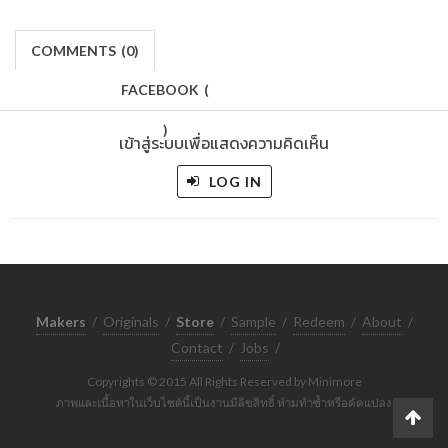
COMMENTS
(
0)
FACEBOOK
(
)
เข้าสู่ระบบเพื่อแสดงความคิดเห็น
LOG IN
Makers
/
Originals
/
Store
/
Sample
/
Redeem
/
About
/
Contact
/
Jobs
/
Copyrights © 2015 All Rights Reserved by Minimore
ภาพและเนื้อหาในเว็บไซต์นี้เป็นงานมีลิขสิทธิ์ ห้ามทำซ้ำหรือดัดแปลง