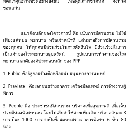
พัฒนาคุณภาพชีวิตอย่างยั่งยืน
เพื่อคุณภาพชีวิตที่ดี
จังหวัด
ขอนแก่น
แนวคิดหลักของโครงการนี้
คือ
เน้นการมีส่วนร่วม
ไม่ใช่
เพียงแค่หมอ
พยาบาล
หรือเจ้าหน้าที่
แต่หมายถึงการมีส่วนร่วม
ของทุกคน
ให้ทุกคนมีส่วนร่วมในการตัดสินใจ
มีส่วนร่วมในการ
เป็นเจ้าของโรงพยาบาลอุบลรัตน์
รูปแบบการทำงานของโรง
พยาบาล
อาศัยองค์ประกอบหลัก
ของ
PPP
1
.
Public
คือ
รัฐก่อสร้างตึกหรือสนับสนุนทางการแพทย์
2
.
Praviate
คือ
เอกชนสร้างอาคาร
เครื่องมือแพทย์
การจ้างงานผู้
พิการ
3
.
People
คือ
ประชาชนมีส่วนร่วม
บริจาคเพื่อสุขภาพดี
เมื่อเจ็บ
ป่วยมีห้องพิเศษนอน
โดยไม่เสียค่าใช้จ่ายเพิ่มเติม
บริจาควันละ
3
บาท
ปีละ
1000
บาทต่อปี
เพื่อสมทบสร้างอาคารพิเศษ
6
ชั้น
80
ห้อง