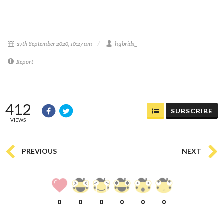
27th September 2020, 10:27 am
hybridx_
Report
412
SUBSCRIBE
VIEWS
PREVIOUS
NEXT
0
0
0
0
0
0