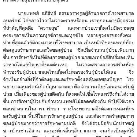
นายแพทย์
อภิสิทธิ
ธรรมวรางกูลผู้อำนวยการโรงพยาบาล
อุบลรัตน์
ได้กล่าวไว้ว่า
ไม่ว่าจะรวยหรือจน
เราทุกคนต่างมีจุดร่วม
ที่สำคัญที่สุดคือ
“
ความสุข
”
และหากป่วยเราก็คงไม่มีความสุข
คงจะกลายเป็นความทุกข์กายและทุกข์ใจ
หลายๆวงจรของสังคม
ท้ายที่สุดแล้วก็มักจะมาจบที่โรงพยาบาล
เป็นหน้าที่ของแพทย์ที่จะ
ต้องดูแลรักษากายและใจของผู้ป่วย
ซึ่งเมื่อจำนวนผู้ป่วยเพิ่มมาก
ขึ้น
การรักษาก็เป็นที่ต้องการของผู้ป่วย
นายแพทย์อภิสิทธิ์มองเห็น
ว่าหากไม่แก้ปัญหาตั้งแต่ต้นเหตุ
ไม่ว่าจะสร้างอาคารสร้างห้อง
พักรองรับผู้ป่วยมากแค่ไหนก็คงไม่พอรองรับผู้ป่วยได้เลย
จึง
จำเป็นอย่างยิ่งที่จำต้องดูแลและรักษาตั้งแต่ต้นตอของปัญหา
โรง
พยาบาลอุบลรัตน์เกิดปัญหาตามมา
คือ
จำนวนเตียงไม่พอรองรับผู้
ป่วย
เมื่อเตียงของผู้ป่วยติดกัน
ก็ส่งผลให้เชื้อโรคแพร่ถึงกันได้ง่าย
ขึ้น
การรักษาผู้ป่วยกับจำนวนแพทย์ไม่สอดคล้องกัน
ทำให้ใช้เวลา
ค่อนข้างนานในการมารักษา
ทางโรงพยาบาลจึงต้องการห้องพักร
องรับผู้ป่วย
พื้นที่ในการรักษาดูแลผู้ป่วย
และต้องการสร้างสุขภาพ
ของผู้ป่วยมากกว่าการรักษาตามปกติ
จึงได้ร่วมมือกับนักปราชญ์
ชาวบ้านชาวอีสาน
และองค์กรอื่นๆอีกมากมาย
จนเกิดเป็นมูลนิธิ