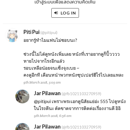
เข้าสู่ระบบเพื่อแสดงความคิดเห็น
LOG IN
Piti Pui
(@pitipui)
อยากรู้ทำไมแฟนไม่ชอบนะ?
ช่วงนี้ไม่ได้ดูหนังเพิ่มเลย หนังที่เราอยากดูก็ปิ้วววว
หายไปจากโรงอีกแล้ว
รอบเหลือน้อยจนเซ็งจุงเบย ~
คงดูอีกที เดือนหน้าพวกหนังซุปเปอร์ฮีโร่ไปเลยแหละ
9th March 2018, 3:05 am
Jar Pilawan
(@fb1021103270959)
@pitipui
เพราะพระเอกดูนิสัยแย่อ่ะ 555 ไปดูหนัง
ในโรงดีนะ ตัดขาดจากการติดต่อเรื่องงานดี อิอิ
9th March 2018, 6:56 am
Jar Pilawan
(@fb1021103270959)