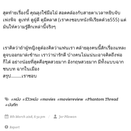
สุดท้ายเรื่องนี้ คุณลุงใช้มือไม้ สอดคล้องกับสายตาเวลาหยิบจับ
เพ่งพิจ ดูเท่ห์ ดูผู้ดี ดุมีคลาส (เราคงชอบหนังพีเรียดด้วย555) แต่
มันให้ความรู้สึกเหล่านี้จริงๆ
เราคิดว่าถ้าผู้หญิงดูต้องคิดว่าแฟนเรา คล้ายลุงคนนี้สักเรื่องแหละ
ดูจบออกมาล่ะขำนะ เราว่าน่ารักดี บ้างคนไม่แน่นะอาจคิดถึงพ่อ
ก็ได้ อย่างน้อยที่สุดคือชุดสวยมาก อังกฤษสวยมาก มีทั้งแบบฉาก
ชนบท ฉากในเมือง
สรุป.........เราชอบ
#หนัง
#รีวิวหนัง
#movies
#moviereview
#Phantom Thread
#บันทึก
8th March 2018, 6:32 pm
Jar Pilawan
Report