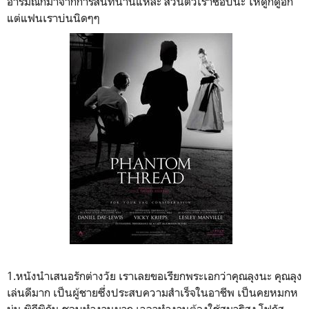
อารมณ์ก็มาจากการสนทนานี่แหละ ส่วนตัวเราชอบนะ ให้ดูก็ดูอีก
แต่แฟนเราบ่นนิดๆๆ
1.หนังนำเสนอรักต่างวัย เราเลยขอเรียกพระเอกว่าคุณลุงนะ คุณลุง
เล่นดีมาก เป็นผู้ชายซึ่งประสบความสำเร็จในอาชีพ เป็นคยหมกห
มุ่น พิถีพิถัน ชอบทำงานมาก เวลาทำงานต้องใช้สมาธิสูง โฟกัส