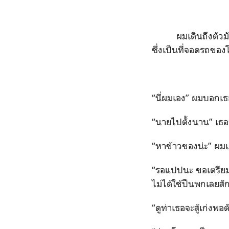
ผมเดินถึงตัว
ซึ่งเป็นที่จอดรถของ
“นี่ผมเอง” ผมบอกเธอ
“นายไปตั้งนาน” เธอ
“หาข้าวของน่ะ” ผมเ
“รอแปปนะ ขอเตรียมอา
ไม่ได้ใช้ปืนพกเลยสั
“ดูท่าเธอจะสู้เก่งพอ