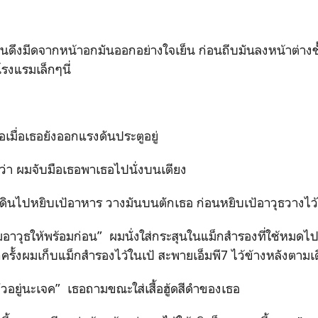
มันดึงมีดจากหน้าอกมันออกอย่างใจเย็น ก่อนถีบมันลงหน้าต่างช
โรงแรมเล็กๆนี่
เมื่อเธอยังออกแรงดันประตูอยู่
ว่า ผมจับมือเธอพาเธอไปนั่งบนเตียง
ดินไปหยิบเป้อาหาร วางมันบนตักเธอ ก่อนหยิบเป้อาวุธวางไว้
วุธให้พร้อมก่อน” ผมนั่งใส่กระสุนในแม็กสำรองที่ใช้หมดไป ผ
กครั้งผมเก็บแม็กสำรองไว้ในเป้ สะพายเอ็มพี7 ไว้ข้างหลังตามเ
ตัวอยู่นะเจค” เธอถามขณะใส่เสื้อฮู้ดสีดำของเธอ