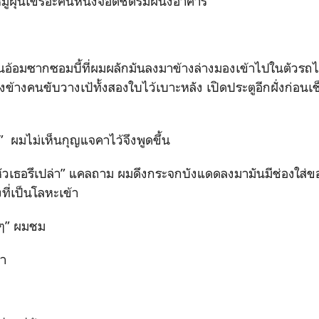
มูฝุ่นเขรอะคันหนึ่งจอดชิดริมผนังอาคาร
กซอมบี้ที่ผมผลักมันลงมาข้างล่างมองเข้าไปในตัวรถไม่เห
ั่งข้างคนขับวางเป้ทั้งสองใบไว้เบาะหลัง เปิดประตูอีกฝั่งก่อนเช
้” ผมไม่เห็นกุญแจคาไว้จึงพูดขึ้น
ัวเธอรึเปล่า” แคลถาม ผมดึงกระจกบังแดดลงมามันมีช่องใส่ของ
ที่เป็นโลหะเข้า
ิงๆ” ผมชม
คำ