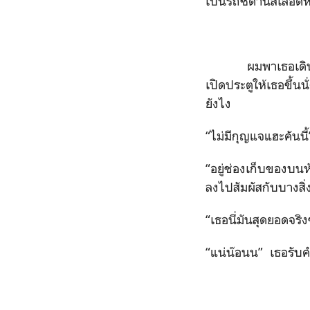
เป็นรถซีดานสีเลือดห
ผมพาเธอเดินอ้อมซา
เปิดประตูให้เธอขึ้นน
ยังไง
“ไม่มีกุญแจแฮะคันนี
“อยู่ช่องเก็บของบนห
ลงไปสัมผัสกับบางสิ่ง
“เธอนี่มันสุดยอดจร
“แน่น๊อนน” เธอรับ