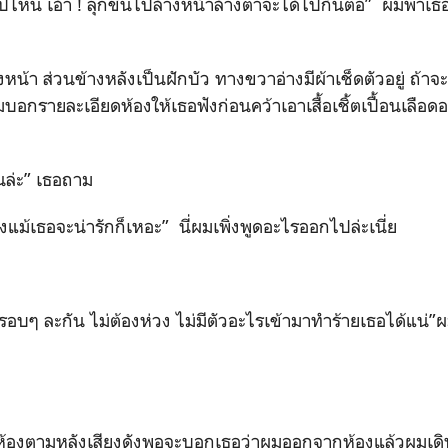
ปไหน เอ้า ! ลุกขึ้นไปล้างหน้าล้างตาจะได้ไปกันต่อ” ผมพาเธอ
งหน้า ส่วนข้างหลังเป็นฝักบัว ทางขวาอ่างมีผ้าเช็ดตัวอยู่ ถ้า
อกรายละเอียดห้องให้เธอฟังก่อนคว้าเอาเสื้อเชิ้ตเปื้อนเลือ
นล่ะ” เธอถาม
งแม้เธอจะน่ารักก็เหอะ” นี่ผมเพิ่งพูดอะไรออกไปล่ะเนี่ย
ๆ ละกัน ไม่ต้องห่วง ไม่มีตัวอะไรเข้ามาทำร้ายเธอได้แน่”ผม
มหลังเสียงดังพอจะบอกเธอว่าผมออกจากห้องแล้วผมเดินลง