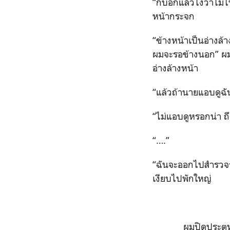
“ก็บอกแล้วไงว่าไม่ไ
หน้ากระจก
“ข้างหน้าเป็นอ่างล้า
ผมจะรอข้างนอก” ผมบ
อ่างล้างหน้า
“แล้วถ้านายแอบดูฉั
“ไม่แอบดูหรอกน่า ถึ
“….”
“ฉันจะออกไปสำรวจรอบ
เงียบไปพักใหญ่
ผมปิดประตูห้องตา