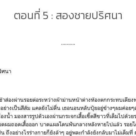
ตอนที่ 5 : สองชายปริศนา
……….
ริศนา
าส่องผ่านรอยต่อระหว่างผ้าม่านหน้าต่างห้องตกกระทบเตียงพอ
ย่างเป็นสีส้ม แคลยังไม่ตื่น เธอนอนหลับปุ๋ยอยู่ข้างๆผมค่อยๆล
้องน้ำ มองสารรูปตัวเองผ่านกระจกเสื้อเชิ้ตสีขาวที่เต็มไปด้ว
ปหมดผมถอดเสื้อออก บาดแผลโดนฟันกลางหลังหายไปแล้ว รอยโด
น ถึงอย่างไรร่างกายก็ยังล้าๆ อยู่พละกำลังยังกลับมาไม่เต็มที่