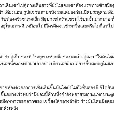
วขวาเดินเข้าไปสู่ทางเดินยาวที่ยังไม่เคยเข้าห้องแรกทางซ้ายมื
ี โซฟา เตียงนอน รูปแขวนตามผนังผมแค่มองก่อนปิดประตูตามเดิม 
ับห้องครัวขนาดเล็ก มีอุปกรณ์ครัวแขวนไว้บนชั้นมากมาย ท
อยู่ในสภาพดี เหมือนไม่มีใครคิดจะเข้ามารื้อเลยหรือไม่ก็แห่ไ
เก็บของที่ตั้งอยู่ทางซ้ายมือของผมเปิดตู้ออก “ให้มันได้อย่
ไรเลยนี่คงกะเข้ามาเอาอย่างเดียวเลยสินะ อย่างอื่นเลยอยู่ในสภาพ
กห้องด้วยอาการเซ็งเดินขึ้นบันไดยังไม่ถึงชั้นสองดี ก็ได้ยิ
ขึ้นอย่างเร็วพบว่ามีซอมบี้ตัวหนึ่งกำลังพยายามกระแทกประตูเ
อดมีดทหารออกจากซอง เขวี้ยงใส่กลางลำตัว ร่างมันโดนมีด
กดังเพล้ง