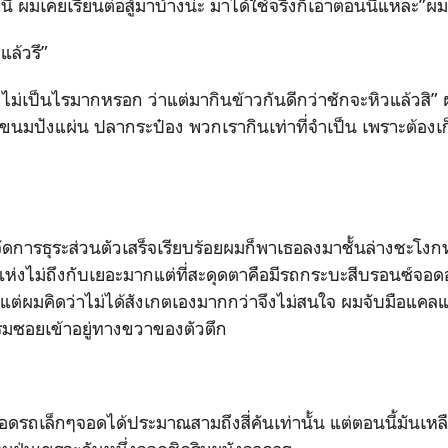
้ ผมเคยเรียนต่อสู้มาบ้างน่ะ มาได้ใช้จริงก็เอาตอนนี้แหละ”
ล้วรึ”
 ไม่เป็นไรมากหรอก ว่าแต่มากินข้าวกันดีกว่าชักจะหิวแล้วสิ”
งขนมปังแผ่น ปลากระป๋อง พวกเรากินเท่าที่จำเป็น เพราะต้องเก็บท
การธุระส่วนตัวเสร็จเรียบร้อยผมก็พาเธอลงมาชั้นล่างชะโง
่งไม่ถึงกับเยอะมากแต่ที่สะดุดตาคือมีรถกระบะสีบรอนซ์จอดอยู่
่ผมคิดว่าไม่ได้สังเกตเองมากกว่าจึงไม่สนใจ ผมจับมือแคล
รมซอยเข้าอยู่ทางขวาของตัวตึก
กๆจอดได้ประมาณสามถึงสี่คันเท่านั้น แต่ตอนนี้มันเหลืออ