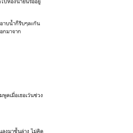
ไปห้องน้ำยืนรออยู่
จะอาบน้ำก็รีบๆละกัน
ดออกมาจาก
พูดเมื่อเธอเว้นช่วง
มาชั้นล่าง ไม่คิด