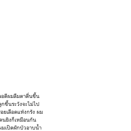
ดีผมลืมตาตื่นขึ้น
ุกขึ้นระวังจะไม่ไป
ยรอยเลือดแห้งกรัง ผม
นยิงก็เหมือนกัน
 ผมเปิดฝักบัวอาบน้ำ