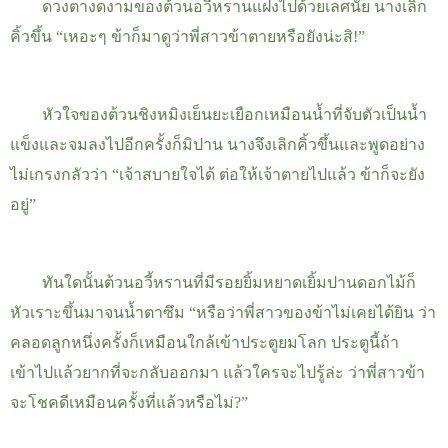
ดวงตางดงามของต้วนอวี้หรานแฝงไปด้วยเลศนัย นางเลิก
คิ้วขึ้น “เหอะๆ
ข้าก็มาดูว่าพี่สาวข้าตายหรือยังน่ะสิ
!
”
หัวใจของต้วนชิงหมิงเย็นยะเยือกเหมือนน้ำที่จับตัวเป็นน้ำ
แข็งและจมลงไปอีกครั้งก็มิปาน
นางจึงเลิกคิ้วขึ้นและพูดอย่าง
ไม่เกรงกลัวว่า “เจ้าสบายใจได้ ต่อให้เจ้าตายไปแล้ว ข้าก็จะยัง
อยู่”
ทันใดนั้นต้วนอวี้หรานที่มีรอยยิ้มหยาดเยิ้มปานดอกไม้ก็
หัวเราะขึ้นมาจนน้ำตาซึม “หรือว่าพี่สาวของข้าไม่เคยได้ยิน ว่า
คลอดลูกหนึ่งครั้งก็เหมือนใกล้เข้าประตูยมโลก ประตูนี้ถ้า
เข้าไปแล้วยากที่จะกลับออกมา
แล้วใครจะไปรู้ล่ะ ว่าพี่สาวข้า
จะโชคดีเหมือนครั้งที่แล้วหรือไม่
?
”