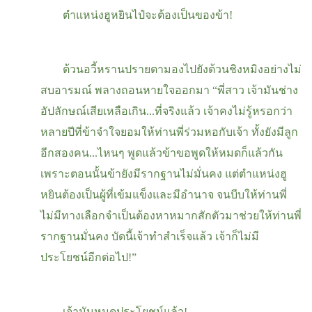
ตำแหน่งฮูหยินไป๋จะต้องเป็นของข้า
!
ต้วนอวี้หรานปรายตามองไปยังต้วนชิงหมิงอย่างไม่
สบอารมณ์ พลางถอนหายใจออกมา “พี่สาว เจ้ามันช่าง
อัปลักษณ์เสียเหลือเกิน...ที่จริงแล้ว เจ้าคงไม่รู้หรอกว่า
หลายปีที่ข้าจำใจยอมให้ท่านพี่ร่วมหอกับเจ้า ทั้งยังมีลูก
อีกสองคน...ไหนๆ พูดแล้วข้าขอพูดให้หมดก็แล้วกัน
เพราะตอนนั้นข้ายังมีรากฐานไม่มั่นคง แต่ตำแหน่งฮู
หยินต้องเป็นผู้ที่เข้มแข็งและมีอำนาจ จนบีบให้ท่านพี่
ไม่มีทางเลือกจำเป็นต้องหาหมากสักตัวมาช่วยให้ท่านพี่
รากฐานมั่นคง บัดนี้เจ้าทำสำเร็จแล้ว เจ้าก็ไม่มี
ประโยชน์อีกต่อไป!”
เจ้ามันหมดประโยชน์แล้ว
!