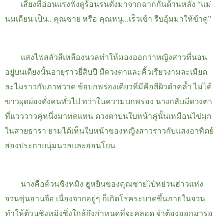
เสียงที่อ่อนแรงฟังดูร้อนรนดังมาจากฉากกั้นด้านหลัง “แม่
นมเถียน เป็น.. คุณชาย หรือ คุณหนู...เร็วเข้า รีบอุ้มมาให้ข้าดู”
แสงไฟสลัวสีเหลืองนวลทำให้มองออกว่าหญิงสาวที่นอน
อยู่บนเตียงนั้นอายุราวยี่สิบปี มีดวงตาและคิ้วเรียวงามละเมียด
ละไมราวกับภาพวาด ข้อบกพร่องเดียวที่มีคือสีผิวดำคล้ำ ไม่ได้
ขาวผุดผ่องดั่งคนทั่วไป ทว่าในความบกพร่อง นางกลับมีดวงตา
ที่แวววาวคู่หนึ่งมาทดแทน
ดวงตาบนใบหน้าคู่นั้นเหมือนไข่มุก
ในสายธารา ยามได้เห็นใบหน้าของหญิงสาวราวกับแสงอาทิตย์
ส่องประกายนุ่มนวลและอ่อนโยน
นางคือต้วนชิงหมิง ฮูหยินของคุณชายไป๋หย่วนฮ่าวแห่ง
จวนซุ่นอานจือ
เนื่องจากอยู่ๆ ก็เกิดโรคระบาดขึ้นภายในจวน
ทำให้ต้วนชิงหมิงซึ่งใกล้ถึงกำหนดที่จะคลอด จำต้องออกมารอ