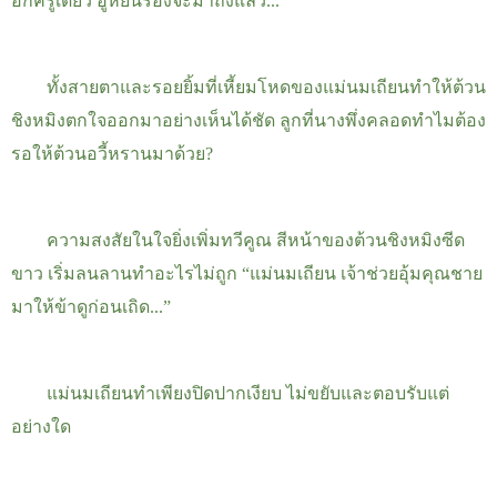
อีกครู่เดียว ฮูหยินรองจะมาถึงแล้ว...”
ทั้งสายตาและรอยยิ้มที่เหี้ยมโหดของแม่นมเถียนทำให้ต้วน
ชิงหมิงตกใจออกมาอย่างเห็นได้ชัด ลูกที่นางพึ่งคลอดทำไมต้อง
รอให้ต้วนอวี้หรานมาด้วย
?
ความสงสัยในใจยิ่งเพิ่มทวีคูณ สีหน้าของต้วนชิงหมิงซีด
ขาว เริ่มลนลานทำอะไรไม่ถูก “แม่นมเถียน เจ้าช่วยอุ้มคุณชาย
มาให้ข้าดูก่อนเถิด...”
แม่นมเถียนทำเพียงปิดปากเงียบ ไม่ขยับและตอบรับแต่
อย่างใด