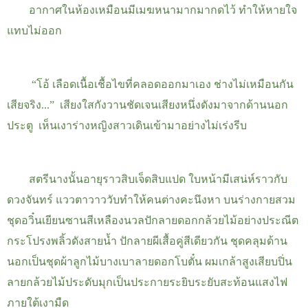
อากาศในห้องเหมือนมีเมฆหนามากมากดไว้ ทำให้หายใจ
แทบไม่ออก
“โอ้ เลือดเนื้อเชื้อไขที่คลอดออกมาเอง ช่างไม่เหมือนกัน
เสียจริง...”
เสียงใสกังวานชัดเจนเสียงหนึ่งดังมาจากด้านนอก
ประตู
เห็นเงาร่างหญิงสาวเดินเข้ามาอย่างไม่เร่งรีบ
สตรีนางนั้นอายุราวสิบเจ็ดสิบแปด ใบหน้ามีเสน่ห์ราวกับ
ดวงจันทร์ แววตาวาววับทำให้คนต่างคะนึงหา บนร่างกายสวม
ชุดอวิ๋นเยียนซานสีเหลืองนวลปักลายดอกกล้วยไม้อย่างประณีต
กระโปรงพลิ้วดังสายน้ำ ปักลายผีเสื้อคู่สีเดียวกัน
ชุดคลุมด้าน
นอกเป็นชุดผ้าลูกไม้บางเบาลายดอกโบตั๋น ผมเกล้าสูงเสียบปิ่น
ลายกล้วยไม้ประดับมุกเป็นประกายระยิบระยับสะท้อนแสงไฟ
ภายใต้เงามืด