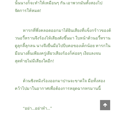
นั้นนางก็จะทำให้เหมือนๆ กัน เอาพวกมันทั้งสองไป
จัดการให้หมด!
ทารกที่พึ่งคลอดออกมาได้ยินเสียงที่แข็งกร้าวของต้
วนอวี้หรานจึงร้องไห้เสียงดังขึ้นมา ใบหน้าต้วนอวี้หราน
ดูลุกลี้ลุกลน นางจึงยื่นมือไปบีบคอของเด็กน้อย ทารกใน
มือนางดิ้นเพียงครู่เดียวเสียงร้องก็ค่อยๆ เงียบลงจน
สุดท้ายไม่มีเสียงใดอีก
!
ต้วนชิงหมิงร้องออกมาปานจะขาดใจ มือทั้งสอง
คว้าไปมาในอากาศเพื่อต้องการหยุดฉากทรมานนี้
“อย่า...อย่าทำ...”