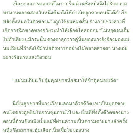
เนื่องจากการคลอดที่ไม่ราบรื่น ต้วนชิงหมิงจึงได้รับความ
ทรมานตลอดสองวันหนึ่งคืน ถึงให้กำเนิดลูกชายคนนี้ได้สำเร็จ
พลังทั้งหมดในตัวของนางถูกใช้จนหมดสิ้น
ร่างกายช่วงล่างที่
เกิดการฉีกขาดของอวัยวะทำให้เลือดไหลออกมาไม่หยุดจนเต็ม
ไปทั่วเตียง
แม้กระนั้น ดวงตาลุกวาวคู่นั้นของนางยังจ้องมองแม่
นมเถียนที่กำลังใช้ผ้าห่อตัวทารกอย่างไม่คลาดสายตา
นางเอ่ย
อย่างร้อนรนและวิงวอน
“
แม่นมเถียน รีบอุ้มคุณชายน้อยมาให้ข้าดูหน่อยเถิด”
นี่เป็นลูกชายที่นางเกือบแลกมาด้วยชีวิต เขาเป็นบุตรชาย
คนโตของฮูหยินในจวนซุ่นอานไป๋ และเป็นที่พึ่งทั้งชีวิตของนาง
ตอนนี้ต้วนชิงหมิงเป็นแม่ที่ผ่านความเป็นความตายมาแล้วครั้ง
หนึ่ง จึงอยากจะอุ้มเลือดเนื้อเชื้อไขของนาง