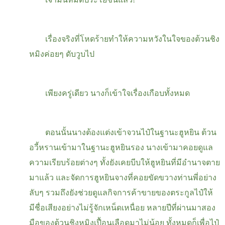
เรื่องจริงที่โหดร้ายทำให้ความหวังในใจของต้วนชิง
หมิงค่อยๆ ดับวูบไป
เพียงครู่เดียว นางก็เข้าใจเรื่องเกือบทั้งหมด
ตอนนั้นนางต้องแต่งเข้าจวนไป๋ในฐานะฮูหยิน ต้วน
อวี้หรานเข้ามาในฐานะฮูหยินรอง นางเข้ามาคอยดูแล
ความเรียบร้อยต่างๆ ทั้งยังเคยบีบให้ฮูหยินที่มีอำนาจตาย
มาแล้ว และจัดการฮูหยินจางที่คอยขัดขวางท่านพี่อย่าง
ลับๆ รวมถึงยังช่วยดูแลกิจการค้าขายของตระกูลไป๋ให้
มีชื่อเสียงอย่างไม่รู้จักเหน็ดเหนื่อย หลายปีที่ผ่านมาสอง
มือของต้วนชิงหมิงเปื้อนเลือดมาไม่น้อย ทั้งหมดก็เพื่อไป๋