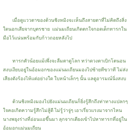
เมื่อดูแววตาของต้วนชิงหมิงจะเห็นถึงสายตาที่ไม่คิดถึงสิ่ง
ใดนอกเสียจากบุตรชาย
แม่นมเถียนเกิดตกใจกอดเด็กทารกใน
มือไว้แน่นพร้อมกับก้าวถอยหลังไป
ทารกตัวน้อยแม้เพึ่งจะลืมตาดูโลก ทว่าดวงตาเบิกโตนอน
สงบเงียบอยู่ในอ้อมอกของแม่นมเถียนมองไปซ้ายทีขวาที ไม่ส่ง
เสียงดังร้องไห้แต่อย่างใด ใบหน้าเล็กๆ นั้น แลดูอารมณ์นิ่งสงบ
ต้วนชิงหมิงมองไปยังแม่นมเถียนก็ยิ่งรู้สึกถึงท่าทางแปลกๆ
ใจคอเกิดความรู้สึกไม่สู้ดี ไม่รู้ว่าจู่ๆ เอาเรี่ยวแรงมาจากไหน
นางพยุงร่างที่อ่อนแอขึ้นมา ลุกจากเตียงเข้าไปหาทารกที่อยู่ใน
อ้อมอกแม่นมเถียน