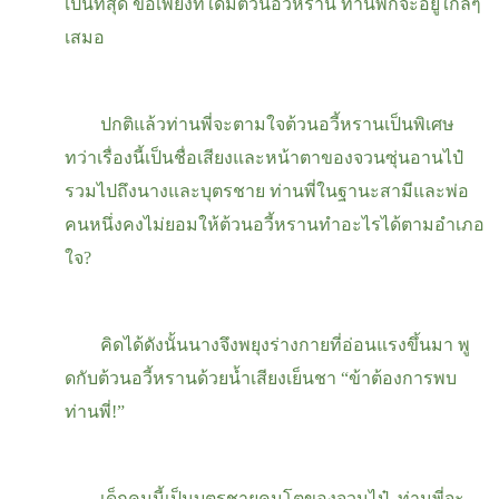
เป็นที่สุด ขอเพียงที่ใดมีต้วนอวี้หราน ท่านพี่ก็จะอยู่ใกล้ๆ
เสมอ
ปกติแล้วท่านพี่จะตามใจต้วนอวี้หรานเป็นพิเศษ
ทว่าเรื่องนี้เป็นชื่อเสียงและหน้าตาของจวนซุ่นอานไป๋
รวมไปถึงนางและบุตรชาย ท่านพี่ในฐานะสามีและพ่อ
คนหนึ่งคงไม่ยอมให้ต้วนอวี้หรานทำอะไรได้ตามอำเภอ
ใจ
?
คิดได้ดังนั้นนางจึงพยุงร่างกายที่อ่อนแรงขึ้นมา พู
ดกับต้วนอวี้หรานด้วยน้ำเสียงเย็นชา “ข้าต้องการพบ
ท่านพี่!”
เด็กคนนี้เป็นบุตรชายคนโตของจวนไป๋ ท่านพี่จะ