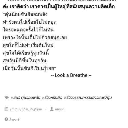
ค่ะ เราคิดว่า เราควรเป็นผู้ใหญ่ที่สนับสนุนความคิดเด็ก
"ตุ่นน้อยซันจิจอมพลัง
ทำรังตนไปเรื่อยไปไม่หยุด
ใครจะฉุดจะรั้งไว้ก็ไม่ทัน
เพราะใจนั้นเต็มไปด้วยสนุกเอย
สุขใดก็ไม่เท่าเริ่มต้นใหม่
สุขใจได้เรียนรู้ทุกวันนี้
สุขวันมีดีขึ้นในทุกวัน
เมื่อวันนั้นซันจิเรียนรู้เอย"
-- Look a Breathe --
#ซันจิ ตุ่นจอมพลัง
#รีวิวหนังสือ
#รีวิววรรณกรรมเยาวชนญี่ปุ่น
4th July 2021, 10:58 pm
nimon
Report