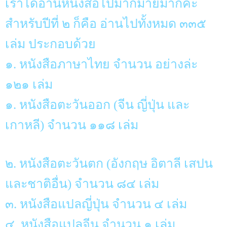
เราได้อ่านหนังสือไปมากมายมากค่ะ
สำหรับปีที่ ๒ ก็คือ อ่านไปทั้งหมด ๓๓๕
เล่ม ประกอบด้วย
๑. หนังสือภาษาไทย จำนวน อย่างล่ะ
๑๒๑ เล่ม
๑. หนังสือตะวันออก (จีน ญี่ปุ่น และ
เกาหลี) จำนวน ๑๑๘ เล่ม
๒. หนังสือตะวันตก (อังกฤษ อิตาลี เสปน
และชาติอื่น) จำนวน ๘๔ เล่ม
๓. หนังสือแปลญี่ปุ่น จำนวน ๔ เล่ม
๔. หนังสือแปลจีน จำนวน ๑ เล่ม